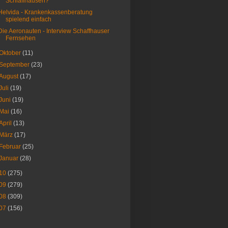
Schlaffhausen?
Helvida - Krankenkassenberatung
spielend einfach
Die Aeronauten - Interview Schaffhauser
Fernsehen
Oktober
(11)
September
(23)
August
(17)
Juli
(19)
Juni
(19)
Mai
(16)
April
(13)
März
(17)
Februar
(25)
Januar
(28)
10
(275)
09
(279)
08
(309)
07
(156)