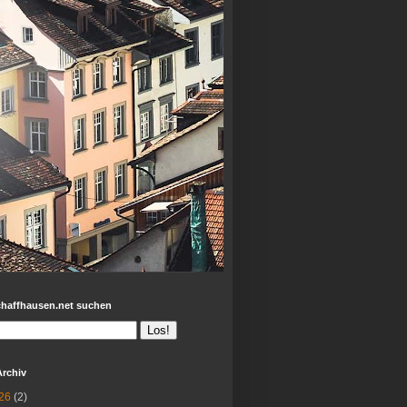
chaffhausen.net suchen
Archiv
26
(2)