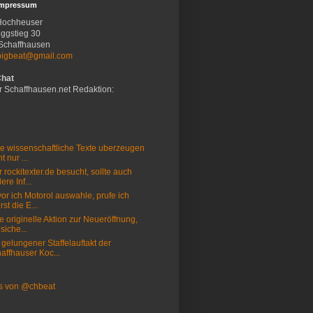
Impressum
Hochheuser
ggstieg 30
Schaffhausen
bigbeat@gmail.com
Chat
r Schaffhausen.net Redaktion:
e wissenschaftliche Texte uberzeugen
t nur ...
 rockitexter.de besucht, sollte auch
ere Inf...
or ich Motorol auswahle, prufe ich
rst die E...
e originelle Aktion zur Neueröffnung,
 siche...
 gelungener Staffelauftakt der
affhauser Koc...
s von @chbeat