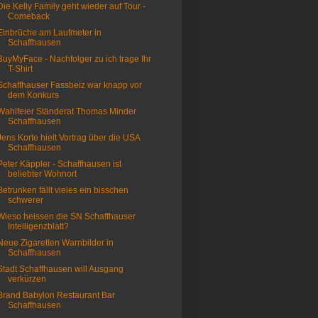
Die Kelly Family geht wieder auf Tour -
Comeback
Einbrüche am Laufmeter in
Schaffhausen
BuyMyFace - Nachfolger zu ich trage Ihr
T-Shirt
Schaffhauser Fassbeiz war knapp vor
dem Konkurs
Wahlfeier Ständerat Thomas Minder
Schaffhausen
Jens Korte hielt Vortrag über die USA
Schaffhausen
Peter Käppler - Schaffhausen ist
beliebter Wohnort
Betrunken fällt vieles ein bisschen
schwerer
Wieso heissen die SN Schaffhauser
Intelligenzblatt?
Neue Zigaretten Warnbilder in
Schaffhausen
Stadt Schaffhausen will Ausgang
verkürzen
Brand Babylon Restaurant Bar
Schaffhausen