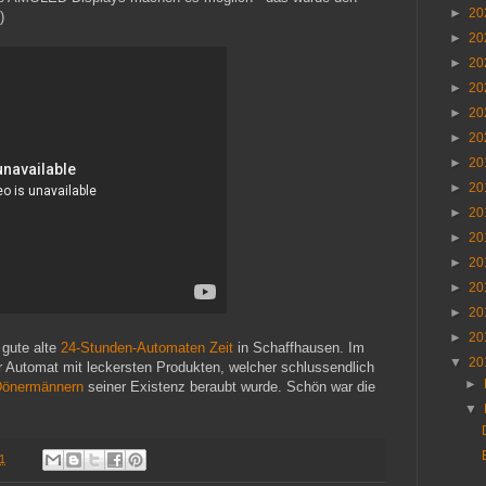
►
20
)
►
20
►
20
►
20
►
20
►
20
►
20
►
20
►
20
►
20
►
20
►
20
►
20
►
20
gute alte
24-Stunden-Automaten Zeit
in Schaffhausen. Im
▼
20
er Automat mit leckersten Produkten, welcher schlussendlich
►
Dönermännern
seiner Existenz beraubt wurde. Schön war die
▼
11