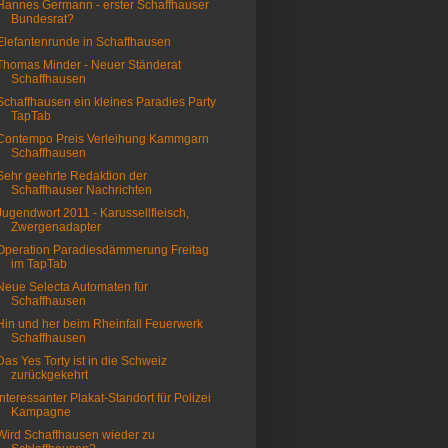
Hannes Germann - erster Schaffhauser
Bundesrat?
Elefantenrunde in Schaffhausen
Thomas Minder - Neuer Ständerat
Schaffhausen
Schaffhausen ein kleines Paradies Party
TapTab
Contempo Preis Verleihung Kammgarn
Schaffhausen
Sehr geehrte Redaktion der
Schaffhauser Nachrichten
Jugendwort 2011 - Karussellfleisch,
Zwergenadapter
Operation Paradiesdämmerung Freitag
im TapTab
Neue Selecta Automaten für
Schaffhausen
Hin und her beim Rheinfall Feuerwerk
Schaffhausen
Das Yes Torty ist in die Schweiz
zurückgekehrt
Interessanter Plakat-Standort für Polizei
Kampagne
Wird Schaffhausen wieder zu