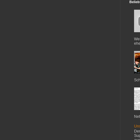
Belieb
Web
ehe
Sch
Net
Uns
Der
Sup