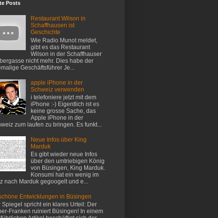
te Posts
Restaurant Wilson in
Schaffhausen ist
Geschichte
Wie Radio Munot meldet,
gibt es das Restaurant
Wilson in der Schaffhauser
ergasse nicht mehr. Dies habe der
malige Geschäftsführer Je...
apple iPhone in der
Schweiz verwenden
i telefoniere jetzt mit dem
iPhone :-) Eigentlich ist es
keine grosse Sache, das
Apple iPhone in der
weiz zum laufen zu bringen. Es funkt...
Neue Infos über King
Marduk
Es gibt wieder neue Infos
über den umtriebigen König
von Büsingen, King Marduk.
Konsumi hat ein wenig im
z nach Marduk gegoogelt und e...
chöne Entwicklungen in Büsingen
 Spiegel spricht ein klares Urteil: Der
er-Franken ruiniert Büsingen! In einem