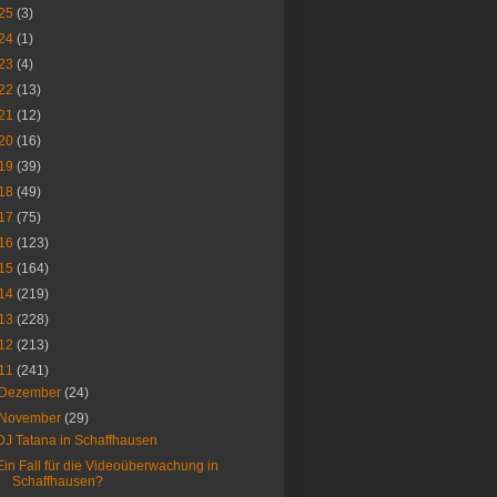
25
(3)
24
(1)
23
(4)
22
(13)
21
(12)
20
(16)
19
(39)
18
(49)
17
(75)
16
(123)
15
(164)
14
(219)
13
(228)
12
(213)
11
(241)
Dezember
(24)
November
(29)
DJ Tatana in Schaffhausen
Ein Fall für die Videoüberwachung in
Schaffhausen?