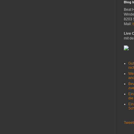
Blog 
Beat 
Winde
8203 
Mail:
Live 
mit de
Gut
nich
Wer
and
Bev
zue
Ein
die
Ein
Sch
Tweet