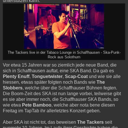
unterstützen kann.
The Tackers live in der Tabaco Lounge in Schaffhausen - Ska-Punk-
Rock aus Solothurn
Vor etwa 15 Jahren war so ziemlich jede neue Band, die
sich in Schaffhausen auftat, eine SKA Band. Da gab es
Plenty Enuff
,
Tonguetwister
,
Scap-Coat
und wie sie alle
hiessen, etwas später folgten noch Bands wie
The
Slobbers
, welche über die Schaffhauser Bühnen fegten.
Die Boom-Zeit des SKA ist nun lange vorbei, teilweise gibt
es sie aber immer noch, die Schaffhauser SKA Bands, so
wie etwa
Pete Bamboo
, welche aber nota bene diesen
Freitag im TapTab ihr allerletztes Konzert geben.
Aber SKA ist nicht tot, das beweisen
The Tackers
seit
nunmehr 10 Jahren. Im Laufe ihrer Geschichte haben die