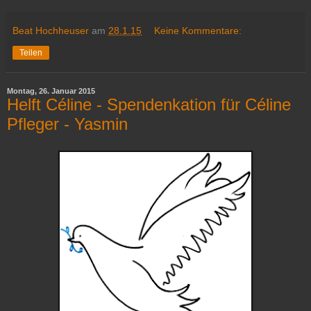
Beat Hochheuser
am
28.1.15
Keine Kommentare:
Teilen
Montag, 26. Januar 2015
Helft Céline - Spendenkation für Céline
Pfleger - Yasmin