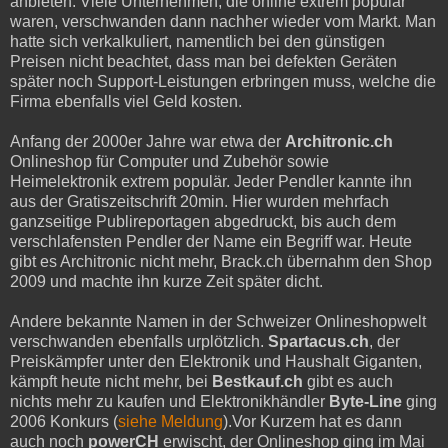
anbieten. Viele Unternehmen, die online extrem populär
waren, verschwanden dann nachher wieder vom Markt. Man
hatte sich verkalkuliert, namentlich bei den günstigen
Preisen nicht beachtet, dass man bei defekten Geräten
später noch Support-Leistungen erbringen muss, welche die
Firma ebenfalls viel Geld kosten.
Anfang der 2000er Jahre war etwa der
Architronic.ch
Onlineshop für Computer und Zubehör sowie
Heimelektronik extrem populär. Jeder Pendler kannte ihn
aus der Gratiszeitschrift 20min. Hier wurden mehrfach
ganzseitige Publireportagen abgedruckt, bis auch dem
verschlafensten Pendler der Name ein Begriff war. Heute
gibt es Architronic nicht mehr, Brack.ch übernahm den Shop
2009 und machte ihn kurze Zeit später dicht.
Andere bekannte Namen in der Schweizer Onlineshopwelt
verschwanden ebenfalls urplötzlich.
Spartacus.ch
, der
Preiskämpfer unter den Elektronik und Haushalt Giganten,
kämpft heute nicht mehr, bei
Bestkauf.ch
gibt es auch
nichts mehr zu kaufen und Elektronikhändler
Byte-Line
ging
2006 Konkurs (
siehe Meldung
).Vor Kurzem hat es dann
auch noch
powerCH
erwischt, der Onlineshop ging im Mai