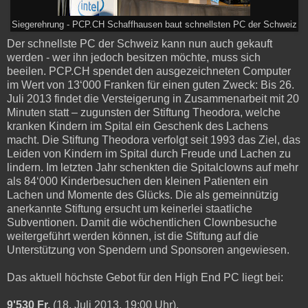
Siegerehrung - PCP.CH Schaffhausen baut schnellsten PC der Schweiz
Der schnellste PC der Schweiz kann nun auch gekauft
werden - wer ihn jedoch besitzen möchte, muss sich
beeilen. PCP.CH spendet den ausgezeichneten Computer
im Wert von 13‘000 Franken für einen guten Zweck: Bis 26.
Juli 2013 findet die Versteigerung in Zusammenarbeit mit 20
Minuten statt – zugunsten der Stiftung Theodora, welche
kranken Kindern im Spital ein Geschenk des Lachens
macht. Die Stiftung Theodora verfolgt seit 1993 das Ziel, das
Leiden von Kindern im Spital durch Freude und Lachen zu
lindern. Im letzten Jahr schenkten die Spitalclowns auf mehr
als 84‘000 Kinderbesuchen den kleinen Patienten ein
Lachen und Momente des Glücks. Die als gemeinnützig
anerkannte Stiftung ersucht um keinerlei staatliche
Subventionen. Damit die wöchentlichen Clownbesuche
weitergeführt werden können, ist die Stiftung auf die
Unterstützung von Spendern und Sponsoren angewiesen.
Das aktuell höchste Gebot für den High End PC liegt bei:
9'530 Fr.
(18. Juli 2013, 19:00 Uhr).