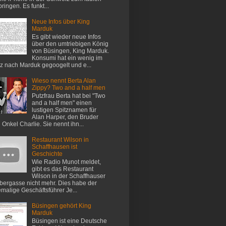
bringen. Es funkt...
Neue Infos über King
Marduk
Es gibt wieder neue Infos
über den umtriebigen König
von Büsingen, King Marduk.
Konsumi hat ein wenig im
z nach Marduk gegoogelt und e...
Wieso nennt Berta Alan
Zippy? Two and a half men
Putzfrau Berta hat bei "Two
and a half men" einen
lustigen Spitznamen für
Alan Harper, den Bruder
 Onkel Charlie. Sie nennt ihn...
Restaurant Wilson in
Schaffhausen ist
Geschichte
Wie Radio Munot meldet,
gibt es das Restaurant
Wilson in der Schaffhauser
ergasse nicht mehr. Dies habe der
malige Geschäftsführer Je...
Büsingen gehört King
Marduk
Büsingen ist eine Deutsche