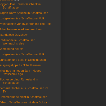
Toyger - Das Trend-Geschenk in
Schaffhausen
Magen-Darm Seuche in Schaffhausen
Lustigkeiten für's Schaffhauser Volk
Weihnachten vor 15 Jahren mit The Hoff
Schaffhausen feiert Weihnachten
skandalöse Quizshow
Traditionnelle Schaffhauser
Weihnachtsreise
Kampfhund deluxe
Lustigkeiten für's Schaffhauser Volk
Christoph und Lollo in Schaffhausen
Ausgangstipps für Schaffhausen
Alles neu im neuen Jahr - Neues
Swisscom Logo
Blocher verbingt Ruhestand in
Schaffhausen
Gerhard Blocher aus Schaffhausen im
TV
Elefantenrunde nicht in Schaffhausen
Tabaco Schaffhausen mit dem Doktor