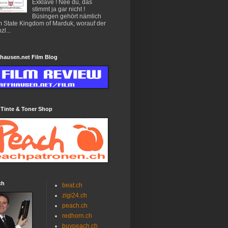
Exklave ! Nee du, das
stimmt ja gar nicht !
Büsingen gehört nämlich
 State Kingdom of Marduk, worauf der
zl...
hausen.net Film Blog
 Tinte & Toner Shop
ch
beat.ch
zigi24.ch
peach.ch
redhorn.ch
buypeach.ch