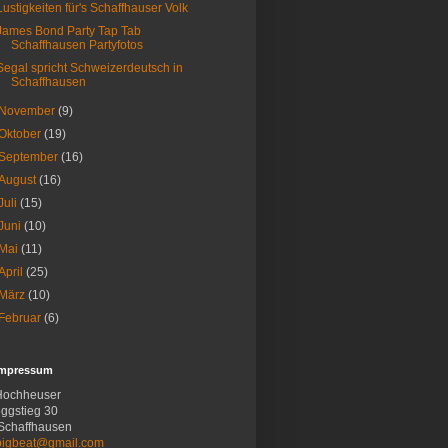
Lustigkeiten für's Schaffhauser Volk
James Bond Party Tap Tab
Schaffhausen Partyfotos
Segal spricht Schweizerdeutsch in
Schaffhausen
November
(9)
Oktober
(19)
September
(16)
August
(16)
Juli
(15)
Juni
(10)
Mai
(11)
April
(25)
März
(10)
Februar
(6)
Impressum
Hochheuser
ggstieg 30
Schaffhausen
bigbeat@gmail.com