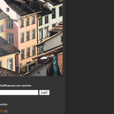
chaffhausen.net suchen
Archiv
26
(2)