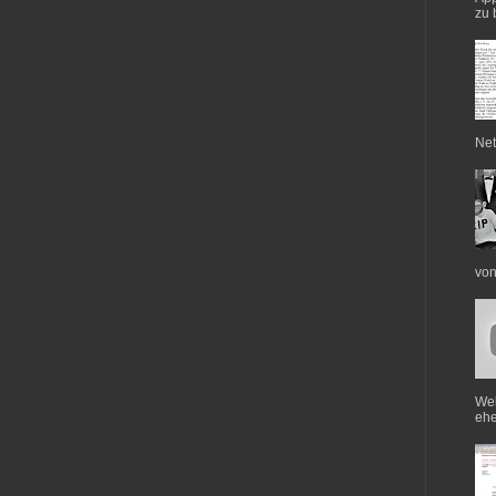
zu 
Net
von
Web
ehe