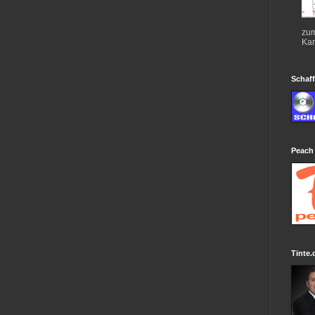
zum
Kan
Schaff
Peach
Tinte.