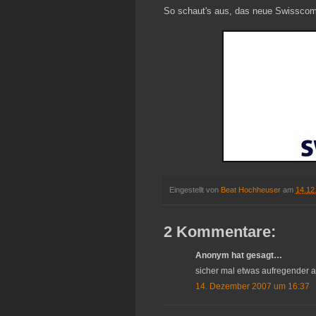
So schaut's aus, das neue Swisscom
Eingestellt von
Beat Hochheuser
am
14.12
2 Kommentare:
Anonym hat gesagt…
sicher mal etwas aufregender al
14. Dezember 2007 um 16:37