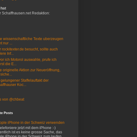
Chat
r Schaffhausen.net Redaktion:
e wissenschaftliche Texte uberzeugen
t nur ...
 rockitexter.de besucht, sollte auch
ere Inf...
or ich Motorol auswahle, prufe ich
rst die E...
e originelle Aktion zur Neueröffnung,
 siche...
 gelungener Staffelauftakt der
affhauser Koc...
s von @chbeat
te Posts
pple iPhone in der Schweiz verwenden
 telefoniere jetzt mit dem iPhone :-)
entlich ist es keine grosse Sache, das
le iPhone in der Schweiz zum laufen