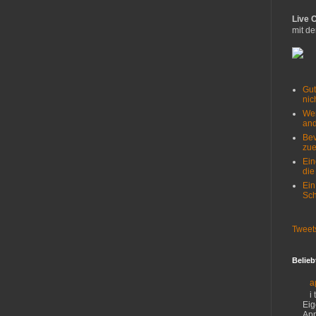
Live 
mit de
Gut
nich
Wer
and
Bev
zue
Ein
die
Ein
Sch
Tweet
Belieb
a
i
Eig
App