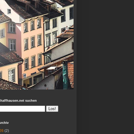
chaffhausen.net suchen
Archiv
26
(2)