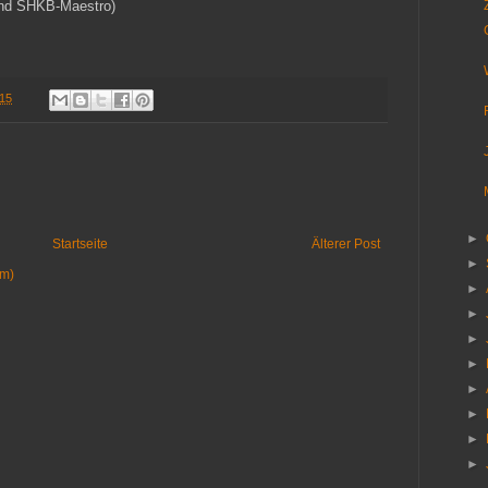
 und SHKB-Maestro)
.15
►
Startseite
Älterer Post
►
om)
►
►
►
►
►
►
►
►