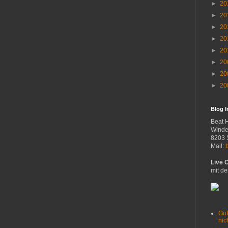
►
20
►
20
►
20
►
20
►
20
►
20
►
20
►
20
Blog 
Beat 
Winde
8203 
Mail:
Live 
mit de
Gut
nich