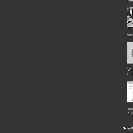
Net
von
Web
ehe
zum
Kan
Schaff