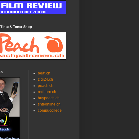
 Tinte & Toner Shop
ch
beat.ch
zigi24.ch
peach.ch
redhorn.ch
buypeach.ch
tinteonline.ch
compucollege