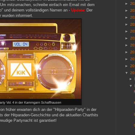
►
20
 Um mitzumachen, schreibe einfach ein Email mit dem
rb" und deinem vollständigen Namen an -
Update:
Der
►
20
 wurden informiert.
►
20
►
20
►
20
►
20
►
20
►
20
►
20
►
20
▼
20
►
▼
arty Vol. 4 in der Kammgarn Schaffhausen
n früher erwarten dich an der "Hitparaden-Party" in der
s der Hitparaden-Geschichte und die aktuellen Charthits
eudige Partynacht ist garantiert!