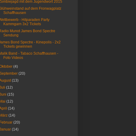
Zombiejagd mit dem Jugendwort 2015
Glühweinstand auf dem Fronwagplatz
Schaffhausen
Wettbewerb - Hitparaden Party
Kammgarn 3x2 Tickets
Radio Munot James Bond Spectre
Sendung
James Bond Spectre - Kinepolis - 2x2
Tickets gewinnen
Malik Band - Tabaco Schaffhausen -
Foto Videos
Oktober
(4)
September
(20)
August
(13)
Juli
(12)
Juni
(15)
Mai
(12)
April
(14)
März
(14)
Februar
(20)
Januar
(14)