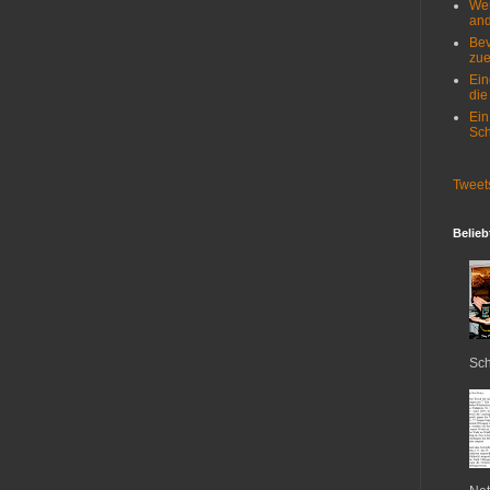
Wer
and
Bev
zue
Ein
die
Ein
Sch
Tweet
Belieb
Sch