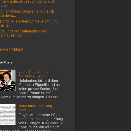
 rockitexter.de besucht, sollte auch
ere Inf...
or ich Motorol auswahle, prufe ich
rst die E...
e originelle Aktion zur Neueröffnung,
 siche...
 gelungener Staffelauftakt der
affhauser Koc...
s von @chbeat
te Posts
apple iPhone in der
Schweiz verwenden
i telefoniere jetzt mit dem
iPhone :-) Eigentlich ist es
keine grosse Sache, das
Apple iPhone in der
weiz zum laufen zu bringen. Es funkt...
Neue Infos über King
Marduk
Es gibt wieder neue Infos
über den umtriebigen König
von Büsingen, King Marduk.
Konsumi hat ein wenig im