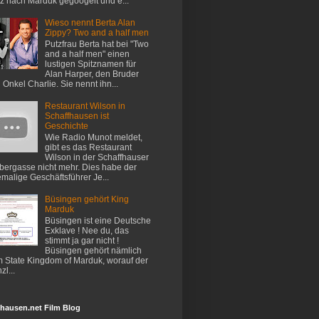
z nach Marduk gegoogelt und e...
Wieso nennt Berta Alan
Zippy? Two and a half men
Putzfrau Berta hat bei "Two
and a half men" einen
lustigen Spitznamen für
Alan Harper, den Bruder
 Onkel Charlie. Sie nennt ihn...
Restaurant Wilson in
Schaffhausen ist
Geschichte
Wie Radio Munot meldet,
gibt es das Restaurant
Wilson in der Schaffhauser
ergasse nicht mehr. Dies habe der
malige Geschäftsführer Je...
Büsingen gehört King
Marduk
Büsingen ist eine Deutsche
Exklave ! Nee du, das
stimmt ja gar nicht !
Büsingen gehört nämlich
 State Kingdom of Marduk, worauf der
zl...
hausen.net Film Blog