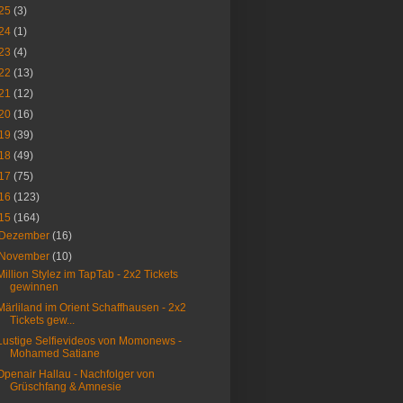
25
(3)
24
(1)
23
(4)
22
(13)
21
(12)
20
(16)
19
(39)
18
(49)
17
(75)
16
(123)
15
(164)
Dezember
(16)
November
(10)
Million Stylez im TapTab - 2x2 Tickets
gewinnen
Märliland im Orient Schaffhausen - 2x2
Tickets gew...
Lustige Selfievideos von Momonews -
Mohamed Satiane
Openair Hallau - Nachfolger von
Grüschfang & Amnesie