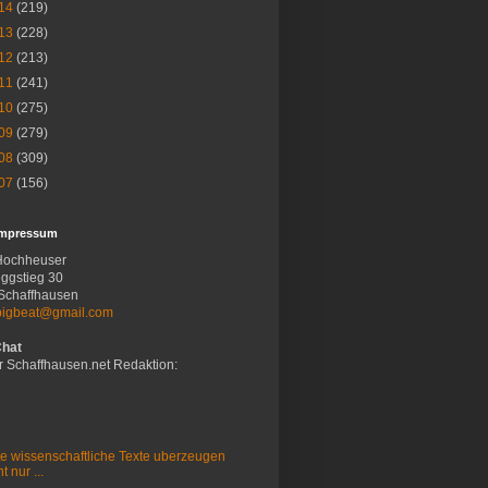
14
(219)
13
(228)
12
(213)
11
(241)
10
(275)
09
(279)
08
(309)
07
(156)
Impressum
Hochheuser
ggstieg 30
Schaffhausen
bigbeat@gmail.com
Chat
r Schaffhausen.net Redaktion:
e wissenschaftliche Texte uberzeugen
t nur ...