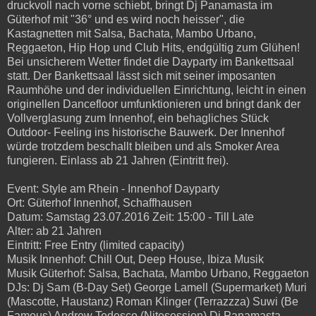
druckvoll nach vorne schiebt, bringt Dj Panamasta im
Güterhof mit "36° und es wird noch heisser", die
Kastagnetten mit Salsa, Bachata, Mambo Urbano,
Reggaeton, Hip Hop und Club Hits, endgültig zum Glühen!
Bei unsicherem Wetter findet die Dayparty im Bankettsaal
statt. Der Bankettsaal lässt sich mit seiner imposanten
Raumhöhe und der individuellen Einrichtung, leicht in einen
originellen Dancefloor umfunktionieren und bringt dank der
Vollverglasung zum Innenhof, ein behagliches Stück
Outdoor- Feeling ins historische Bauwerk. Der Innenhof
würde trotzdem beschallt bleiben und als Smoker Area
fungieren. Einlass ab 21 Jahren (Eintritt frei).
Event: Style am Rhein - Innenhof Dayparty
Ort: Güterhof Innenhof, Schaffhausen
Datum: Samstag 23.07.2016 Zeit: 15:00 - Till Late
Alter: ab 21 Jahren
Eintritt: Free Entry (limited capacity)
Musik Innenhof: Chill Out, Deep House, Ibiza Musik
Musik Güterhof: Salsa, Bachata, Mambo Urbano, Reggaeton
DJs: Dj Sam (B-Day Set) George Lamell (Supermarket) Muri
(Mascotte, Haustanz) Roman Klinger (Terrazzza) Suwi (Be
Famous) Andrew Tedesco (Nitesession) Dj Panamasta