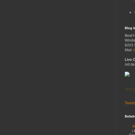
►
Blog 
Beat 
Winde
8203 
Mail:
Live 
mit de
Wird g
Tweet
Belieb
a
i