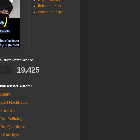
tinteonline.ch
compucollege
aufrufe letzte Woche
19,425
fhausen.net Autoren
Agent
Beat Hochheuser
Bockmister
Der Politologe
Der Querdenker
Il Consigliere