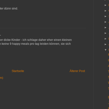
►
der dünn sind.
►
►
►
►
►
…
►
 dicke Kinder - ich schlage daher eher einen kleinen
ch keine 9 happy meals pro tag leisten können, sie sich
►
▼
Startseite
Älterer Post
om)