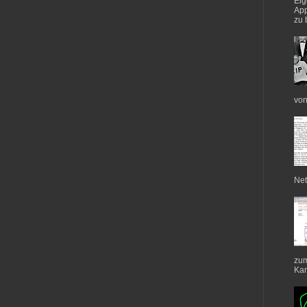
Eig
App
zu 
von
Net
zum
Kan