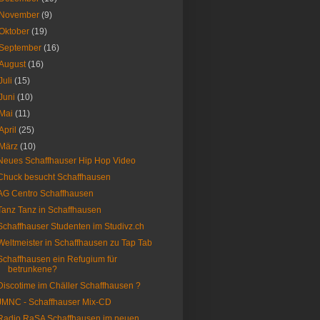
November
(9)
Oktober
(19)
September
(16)
August
(16)
Juli
(15)
Juni
(10)
Mai
(11)
April
(25)
März
(10)
Neues Schaffhauser Hip Hop Video
Chuck besucht Schaffhausen
AG Centro Schaffhausen
Tanz Tanz in Schaffhausen
Schaffhauser Studenten im Studivz.ch
Weltmeister in Schaffhausen zu Tap Tab
Schaffhausen ein Refugium für
betrunkene?
Discotime im Chäller Schaffhausen ?
JMNC - Schaffhauser Mix-CD
Radio RaSA Schaffhausen im neuen