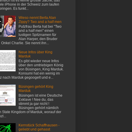
entlich ist es keine grosse Sache, das
le iPhone in der Schweiz zum laufen
bringen. Es funkt...
Wieso nennt Berta Alan
Zippy? Two and a half men
Putzfrau Berta hat bei "Two
and a half men" einen
lustigen Spitznamen für
Alan Harper, den Bruder
 Onkel Charlie. Sie nennt ihn...
Neue Infos über King
Marduk
Es gibt wieder neue Infos
über den umtriebigen König
von Büsingen, King Marduk.
Konsumi hat ein wenig im
z nach Marduk gegoogelt und e...
Büsingen gehört King
Marduk
Büsingen ist eine Deutsche
Exklave ! Nee du, das
stimmt ja gar nicht !
Büsingen gehört nämlich
 State Kingdom of Marduk, worauf der
zl...
Kernstück Schaffhausen -
geliebt und gehasst