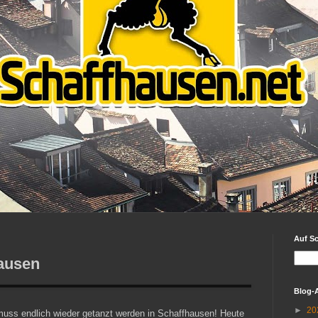
Auf S
hausen
Blog-
►
20
 muss endlich wieder getanzt werden in Schaffhausen! Heute