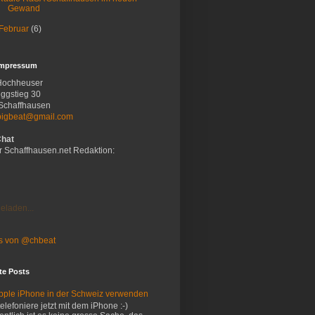
Gewand
Februar
(6)
Impressum
Hochheuser
ggstieg 30
Schaffhausen
bigbeat@gmail.com
Chat
r Schaffhausen.net Redaktion:
eladen...
s von @chbeat
te Posts
pple iPhone in der Schweiz verwenden
 telefoniere jetzt mit dem iPhone :-)