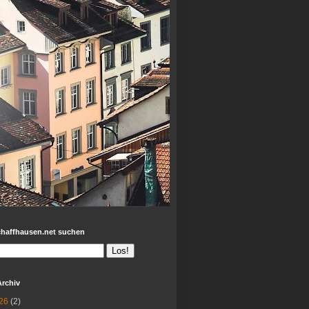
chaffhausen.net suchen
Archiv
26
(2)