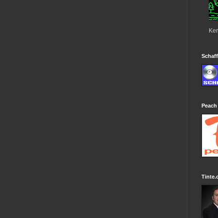
Ker
Schaff
Peach
Tinte.