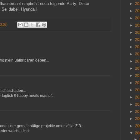
hausen.net empfiehlt euch folgende Party: Disco
►
20
Sei dabei, Hyundai!
►
20
►
20
.3.07
►
20
►
20
►
20
►
20
►
20
igst ein Baldriparan geben...
►
20
►
20
►
20
►
20
►
20
nicht schaden...
er täglich 9 happy meals mampft.
►
20
►
20
►
20
►
20
►
20
nds, der gemeinnütige projekte unterstützt. Z.B.:
ieder welche sind.
▼
20
►