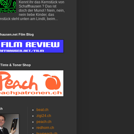
Kennt ihr das Kernstück von
Schaffhausen ? Das ist
doch der Munot ! Nein, nein,
nein liebe Kinder, das
nstück steht unten am Lindli, beim...
hausen.net Film Blog
 Tinte & Toner Shop
ch
beat.ch
zigi24.ch
peach.ch
redhorn.ch
buypeach.ch