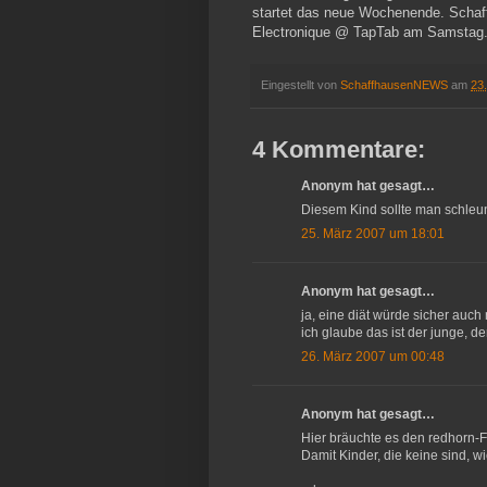
startet das neue Wochenende. Schaff
Electronique @ TapTab am Samstag. 
Eingestellt von
SchaffhausenNEWS
am
23
4 Kommentare:
Anonym hat gesagt…
Diesem Kind sollte man schleun
25. März 2007 um 18:01
Anonym hat gesagt…
ja, eine diät würde sicher auch 
ich glaube das ist der junge, d
26. März 2007 um 00:48
Anonym hat gesagt…
Hier bräuchte es den redhorn-Fo
Damit Kinder, die keine sind, w