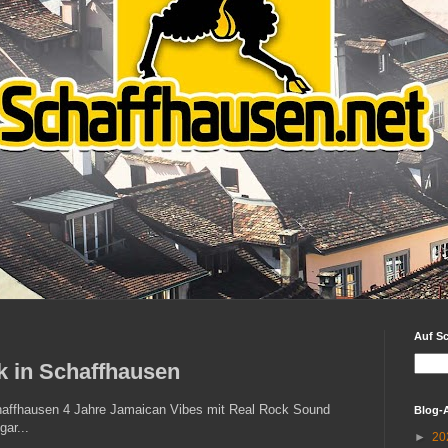
Auf S
k in Schaffhausen
affhausen 4 Jahre Jamaican Vibes mit Real Rock Sound
Blog-
ar...
►
20