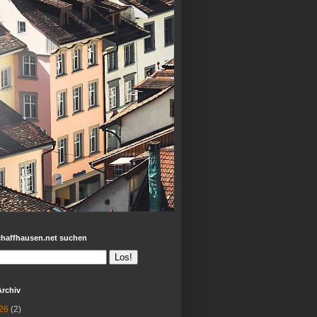
chaffhausen.net suchen
Archiv
26
(2)