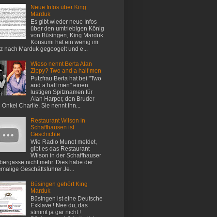
Neue Infos über King
Marduk
Es gibt wieder neue Infos
über den umtriebigen König
von Büsingen, King Marduk.
Konsumi hat ein wenig im
z nach Marduk gegoogelt und e...
Wieso nennt Berta Alan
Zippy? Two and a half men
Putzfrau Berta hat bei "Two
and a half men" einen
lustigen Spitznamen für
Alan Harper, den Bruder
 Onkel Charlie. Sie nennt ihn...
Restaurant Wilson in
Schaffhausen ist
Geschichte
Wie Radio Munot meldet,
gibt es das Restaurant
Wilson in der Schaffhauser
ergasse nicht mehr. Dies habe der
malige Geschäftsführer Je...
Büsingen gehört King
Marduk
Büsingen ist eine Deutsche
Exklave ! Nee du, das
stimmt ja gar nicht !