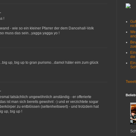
…
s !
Gut
nich
and - wie so ein kleiner Pfarrer der dem Dancehall-Volk
Wer
a so muss das sein...yagga yagga yo !
and
Bev
zue
Ein
die
...big up, big up to gran purismo...damol häter eim zum glück
Ein
Sch
Tweet
…
Belieb
esmal tatsächlich ungewöhnlich anständig - er offerierte
das ist man sich bereits gewohnt :-) und er verzichtete sogar
erkörper zu entblössen (seltenheitswert) - und trotzdem hat
ig up, big up !
Sch