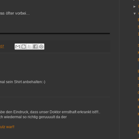
►
 öfter vorbei...
▼
.07
mal sein Shirt anbehalten:-)
abe den Eindruck, dass unser Doktor ernsthaft erkrankt ist!!!..
h wiedermal so richtig geruuuult da der
utz war!!