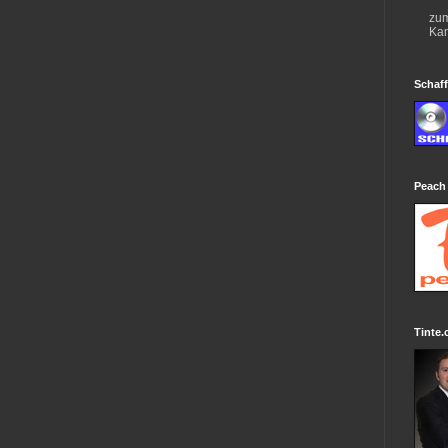
zum
Kan
Schaff
Peach
Tinte.