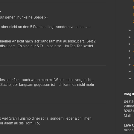
…
ut gehen, nur keine Sorge :-)
s aber nicht an den 5 Franken liegt, sondern vor allem an
►
►
meiner Ansicht nach jetzt langsam mal ausdiskutiert...Seit 2
►
skutiert - Es sind nur 5 Fr. - also bitte... Im Tap Tab kostet
►
►
►
►
►
alles sehr fair - auch wenn man mit Winti und so vergleicht...
 Sache jetzt langsam gegessen ist - ich kann es nicht mehr
Blog 
Beat 
Winde
8203 
Mail:
 viel Gran Turismo dihei spilä, sondern lieber ä chli meh
r allem au sis Horn !!! :-)
Live 
mit de