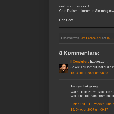
yeah so muss sein !
Gran Purismo, kommen Sie ruhig etwas
Lion Paw !
Eingestellt von
Beat Hochheuser
am
15.10
8 Kommentare:
Il Consigliere
hat gesagt…
So wie's ausschaut, hat er dies
15. Oktober 2007 um 08:38
Anonym hat gesagt…
War ne tolle Party!!! Doch ich h
Weiter hat die Kammgarn endlic
Eintritt ENDLICH wieder Füüf St
15. Oktober 2007 um 09:37