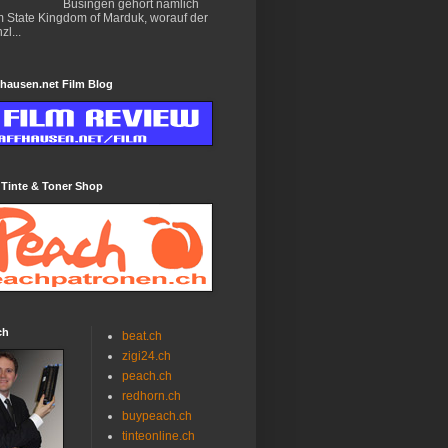
Büsingen gehört nämlich
 State Kingdom of Marduk, worauf der
zl...
hausen.net Film Blog
 Tinte & Toner Shop
ch
beat.ch
zigi24.ch
peach.ch
redhorn.ch
buypeach.ch
tinteonline.ch