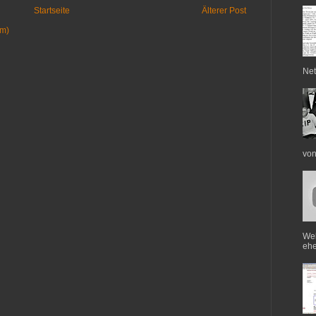
Startseite
Älterer Post
om)
Net
von
Web
ehe