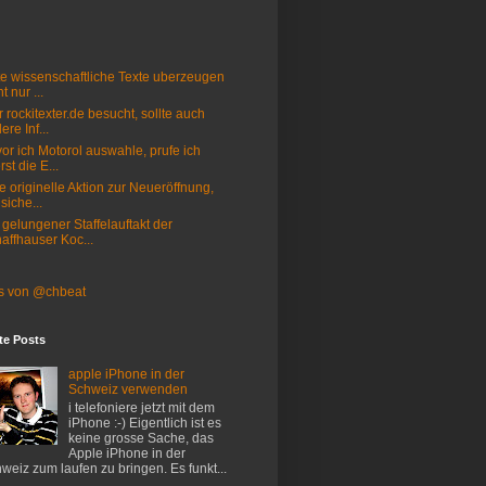
e wissenschaftliche Texte uberzeugen
t nur ...
 rockitexter.de besucht, sollte auch
ere Inf...
or ich Motorol auswahle, prufe ich
rst die E...
e originelle Aktion zur Neueröffnung,
 siche...
 gelungener Staffelauftakt der
affhauser Koc...
s von @chbeat
te Posts
apple iPhone in der
Schweiz verwenden
i telefoniere jetzt mit dem
iPhone :-) Eigentlich ist es
keine grosse Sache, das
Apple iPhone in der
weiz zum laufen zu bringen. Es funkt...