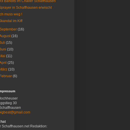
Rx Bandits im Chäller Schaffhausen
Sprayer in Schaffhausen erwischt
Ich muss weg !
Skandal im Kiff
September
(16)
August
(16)
Juli
(15)
Juni
(10)
Mai
(11)
April
(25)
März
(10)
Februar
(6)
Impressum
Hochheuser
ggstieg 30
Schaffhausen
bigbeat@gmail.com
Chat
r Schaffhausen.net Redaktion: