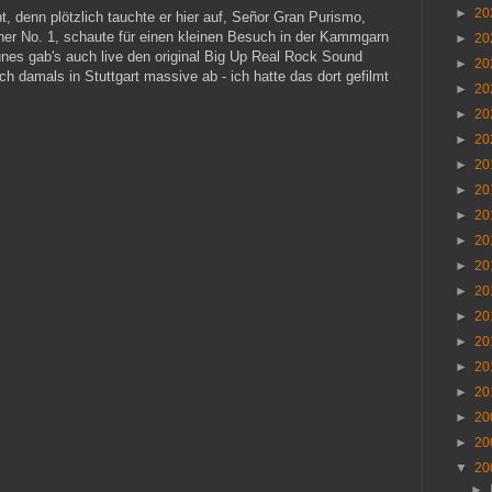
►
20
t, denn plötzlich tauchte er hier auf, Señor Gran Purismo,
er No. 1, schaute für einen kleinen Besuch in der Kammgarn
►
20
nes gab's auch live den original Big Up Real Rock Sound
►
20
uch damals in Stuttgart massive ab - ich hatte das dort gefilmt
►
20
►
20
►
20
►
20
►
20
►
20
►
20
►
20
►
20
►
20
►
20
►
20
►
20
►
20
►
20
▼
20
►