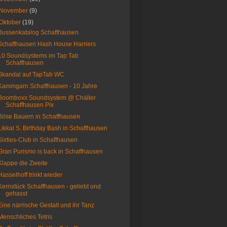
November
(9)
Oktober
(19)
Bussenkatalog Schaffhausen
Schaffhausen Hash House Harriers
10 Soundsystems im Tap Tab
Schaffhausen
Skandal auf TapTab WC
Kammgarn Schaffhausen - 10 Jahre
Boomboxx Soundsystem @ Chäller
Schaffhausen Pix
Böse Bauern in Schaffhausen
Likkal S. Birthday Bash in Schaffhausen
Sixties-Club in Schaffhausen
Gran Purismo is back in Schaffhausen
Klappe die Zweite
Hasselhoff trinkt wieder
Kernstück Schaffhausen - geliebt und
gehasst
Eine närrische Gestalt und ihr Tanz
Menschliches Tetris