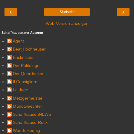
‹
›
Startseite
Web-Version anzeigen
Schaffhausen.net Autoren
Agent
Beat Hochheuser
Bockmister
Der Politologe
Der Querdenker
Il Consigliere
Le Juge
Metzgermeister
Munotwaechter
SchaffhausenNEWS
SchaffhauserRock
Wuerfelkoenig