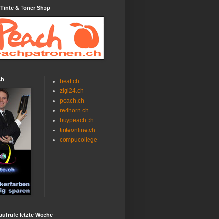
 Tinte & Toner Shop
ch
beat.ch
zigi24.ch
peach.ch
redhorn.ch
buypeach.ch
tinteonline.ch
compucollege
aufrufe letzte Woche