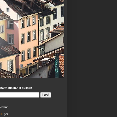
chaffhausen.net suchen
Archiv
26
(2)