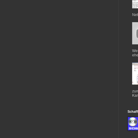
Net
Web
ehe
zum
Kan
Schaff