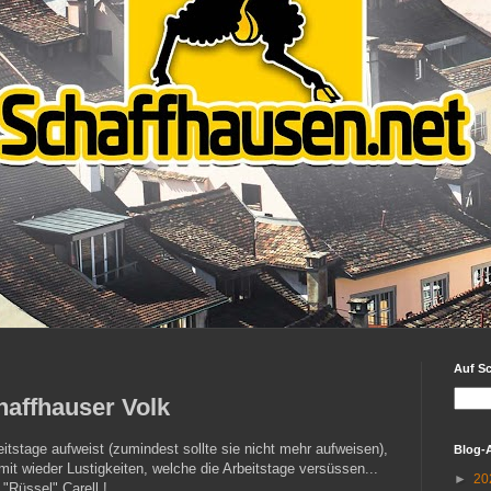
Auf S
chaffhauser Volk
itstage aufweist (zumindest sollte sie nicht mehr aufweisen),
Blog-
t wieder Lustigkeiten, welche die Arbeitstage versüssen...
►
20
"Rüssel" Carell !