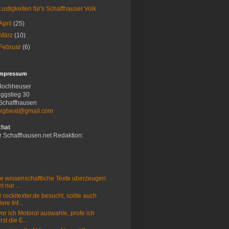
Lustigkeiten für's Schaffhauser Volk
April
(25)
März
(10)
Februar
(6)
Impressum
Hochheuser
ggstieg 30
Schaffhausen
bigbeat@gmail.com
Chat
r Schaffhausen.net Redaktion:
e wissenschaftliche Texte uberzeugen
t nur ...
 rockitexter.de besucht, sollte auch
ere Inf...
or ich Motorol auswahle, prufe ich
rst die E...