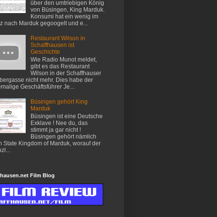
über den umtriebigen König
von Büsingen, King Marduk.
Konsumi hat ein wenig im
z nach Marduk gegoogelt und e...
Restaurant Wilson in
Schaffhausen ist
Geschichte
Wie Radio Munot meldet,
gibt es das Restaurant
Wilson in der Schaffhauser
ergasse nicht mehr. Dies habe der
malige Geschäftsführer Je...
Büsingen gehört King
Marduk
Büsingen ist eine Deutsche
Exklave ! Nee du, das
stimmt ja gar nicht !
Büsingen gehört nämlich
 State Kingdom of Marduk, worauf der
zl...
hausen.net Film Blog