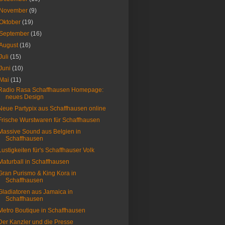
November
(9)
Oktober
(19)
September
(16)
August
(16)
Juli
(15)
Juni
(10)
Mai
(11)
Radio Rasa Schaffhausen Homepage:
neues Design
Neue Partypix aus Schaffhausen online
Frische Wurstwaren für Schaffhausen
Massive Sound aus Belgien in
Schaffhausen
Lustigkeiten für's Schaffhauser Volk
Maturball in Schaffhausen
Gran Purismo & King Kora in
Schaffhausen
Gladiatoren aus Jamaica in
Schaffhausen
Metro Boutique in Schaffhausen
Der Kanzler und die Presse