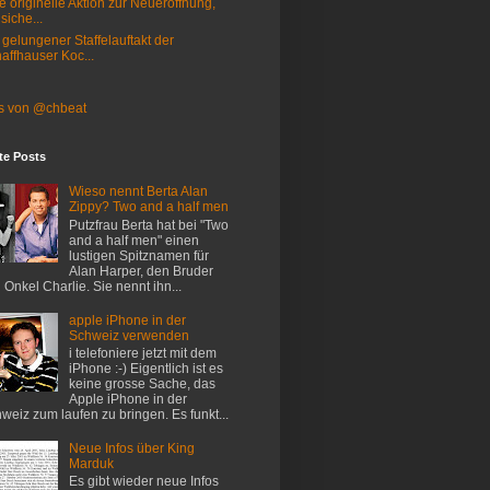
e originelle Aktion zur Neueröffnung,
 siche...
 gelungener Staffelauftakt der
affhauser Koc...
s von @chbeat
te Posts
Wieso nennt Berta Alan
Zippy? Two and a half men
Putzfrau Berta hat bei "Two
and a half men" einen
lustigen Spitznamen für
Alan Harper, den Bruder
 Onkel Charlie. Sie nennt ihn...
apple iPhone in der
Schweiz verwenden
i telefoniere jetzt mit dem
iPhone :-) Eigentlich ist es
keine grosse Sache, das
Apple iPhone in der
weiz zum laufen zu bringen. Es funkt...
Neue Infos über King
Marduk
Es gibt wieder neue Infos