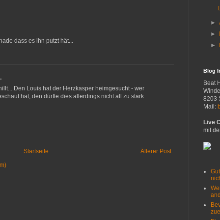
►
►
ade dass es ihn putzt hät...
►
Blog 
…
Beat 
chillt... Den Louis hat der Herzkasper heimgesucht - wer
Winde
haut hat, den dürfte dies allerdings nicht all zu stark
8203 
Mail:
Live 
mit de
Startseite
Älterer Post
om)
Gut
nich
Wer
and
Bev
zue