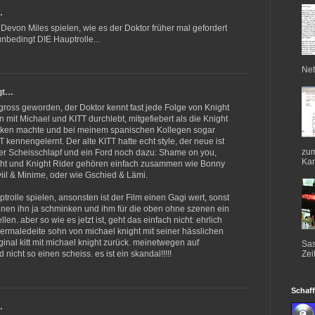
…
. Devon Miles spielen, wie es der Doktor früher mal gefordert
unbedingt DIE Hauptrolle...
Net
gt…
e gross geworden, der Doktor kennt fast jede Folge von Knight
n mit Michael und KITT durchlebt, mitgefiebert als die Knight
rken machte und bei meinem spanischen Kollegen sogar
ennengelernt. Der alte KITT hatte echt style, der neue ist
zum
iger Scheisschlapf und ein Ford noch dazu: Shame on you,
Kan
ight und Knight Rider gehören einfach zusammen wie Bonny
viil & Minime, oder wie Gschied & Lämi.
rolle spielen, ansonsten ist der Film einen Gagi wert, sonst
können ihn ja schminken und ihm für die oben ohne szenen ein
en. aber so wie es jetzt ist, geht das einfach nicht: ehrlich
vermaledeite sohn von michael knight mit seiner hässlichen
ginal kitt mit michael knight zurück. meinetwegen auf
Sas
d nicht so einen scheiss. es ist ein skandal!!!!!
Zei
Schaff
…