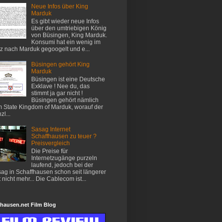
Neue Infos über King
Marduk
Es gibt wieder neue Infos
über den umtriebigen König
von Büsingen, King Marduk.
Konsumi hat ein wenig im
z nach Marduk gegoogelt und e...
Büsingen gehört King
Marduk
Büsingen ist eine Deutsche
Exklave ! Nee du, das
stimmt ja gar nicht !
Büsingen gehört nämlich
 State Kingdom of Marduk, worauf der
zl...
Sasag Internet
Schaffhausen zu teuer ?
Preisvergleich
Die Preise für
Internetzugänge purzeln
laufend, jedoch bei der
ag in Schaffhausen schon seit längerer
t nicht mehr... Die Cablecom ist...
hausen.net Film Blog