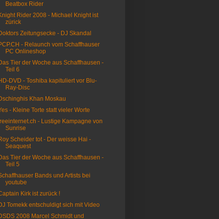
Beatbox Rider
Knight Rider 2008 - Michael Knight ist
zürick
Doktors Zeitungsecke - DJ Skandal
PCP.CH - Relaunch vom Schaffhauser
PC Onlineshop
Das Tier der Woche aus Schaffhausen -
Teil 6
HD-DVD - Toshiba kapituliert vor Blu-
Ray-Disc
Dschinghis Khan Moskau
Yes - Kleine Torte statt vieler Worte
freeinternet.ch - Lustige Kampagne von
Sunrise
Roy Scheider tot - Der weisse Hai -
Seaquest
Das Tier der Woche aus Schaffhausen -
Teil 5
Schaffhauser Bands und Artists bei
youtube
Captain Kirk ist zurück !
DJ Tomekk entschuldigt sich mit Video
DSDS 2008 Marcel Schmidt und