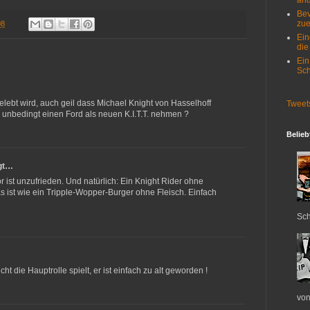
and
Bev
zue
08
Ein
die
Ein
Sch
elebt wird, auch geil dass Michael Knight von Hasselhoff
Tweet
e unbedingt einen Ford als neuen K.I.T.T. nehmen ?
Belieb
gt…
or ist unzufrieden. Und natürlich: Ein Knight Rider ohne
as ist wie ein Tripple-Wopper-Burger ohne Fleisch. Einfach
Sch
cht die Hauptrolle spielt, er ist einfach zu alt geworden !
von