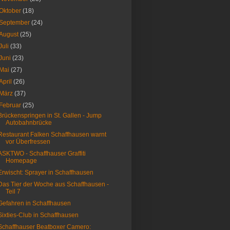
Oktober
(18)
September
(24)
August
(25)
Juli
(33)
Juni
(23)
Mai
(27)
April
(26)
März
(37)
Februar
(25)
Brückenspringen in St. Gallen - Jump
Autobahnbrücke
Restaurant Falken Schaffhausen warnt
vor Überfressen
ASKTWO - Schaffhauser Graffiti
Homepage
Erwischt: Sprayer in Schaffhausen
Das Tier der Woche aus Schaffhausen -
Teil 7
Gefahren in Schaffhausen
Sixties-Club in Schaffhausen
Schaffhauser Beatboxer Camero: