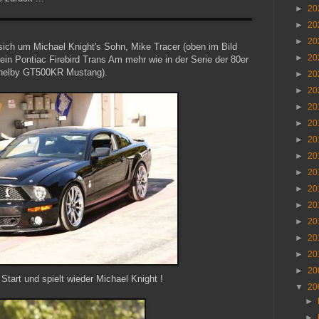
►
20
►
20
►
20
sich um Michael Knight's Sohn, Mike Tracer (oben im Bild
►
20
in Pontiac Firebird Trans Am mehr wie in der Serie der 80er
Shelby GT500KR Mustang).
►
20
►
20
►
20
►
20
►
20
►
20
►
20
►
20
►
20
►
20
►
20
►
20
►
20
Start und spielt wieder Michael Knight !
▼
20
►
►