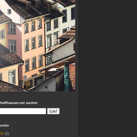
chaffhausen.net suchen
Archiv
26
(2)