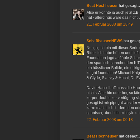
Beat Hochheuser
hat gesagt
Also er könnte ja auch jetzt z.B
hat - allerdings wäre das nicht 
21. Februar 2008 um 18:49
SchaffhausenNEWS
hat gesa
Nun ja, ich bin mit dieser Seri
Rider, ich habe höhen und tiefe
Foundation jagd auf üble Schu
den spanisch-sprechenden KITT k
ein hässlicher Bolide, ein eck
knight foundation! Michael Kn
& Clyde, Starsky & Hucht, Dr. E
David Hasselhoff muss die Haupt
nichts. Alter hin oder her, so 
körper-double zur verfügung stell
gesagt ist mir pipegal was der 
karre macht, ich fordere den ori
spanisch, aber bitte mit style un
22. Februar 2008 um 00:18
Beat Hochheuser
hat gesagt