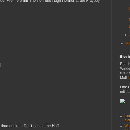
ider Premiere mit The Hoff und Hugh Hoffner at the Playboy
►
►
20
Blog 
Beat 
Winde
8203 
Mail:
Live 
mit de
Gut
nich
dran denken: Don't hassle the Hoff
Wer