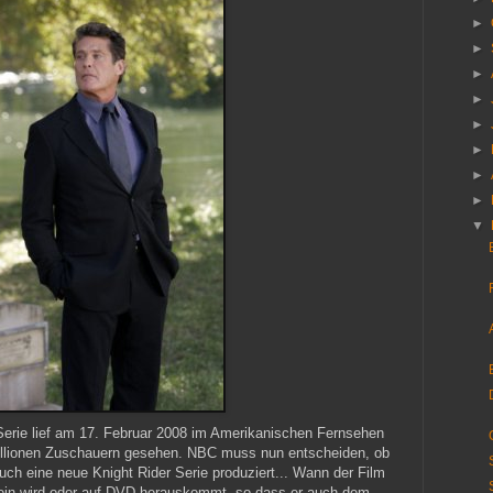
►
►
►
►
►
►
►
►
▼
 Serie lief am 17. Februar 2008 im Amerikanischen Fernsehen
illionen Zuschauern gesehen. NBC muss nun entscheiden, ob
uch eine neue Knight Rider Serie produziert... Wann der Film
in wird oder auf DVD herauskommt, so dass er auch dem