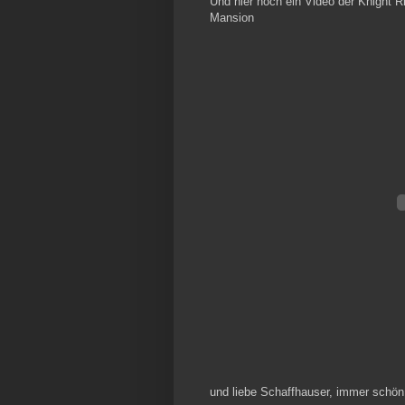
Und hier noch ein Video der Knight R
Mansion
und liebe Schaffhauser, immer schön 