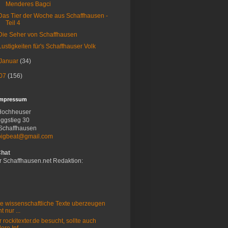
Menderes Bagci
Das Tier der Woche aus Schaffhausen -
Teil 4
Die Seher von Schaffhausen
Lustigkeiten für's Schaffhauser Volk
Januar
(34)
07
(156)
Impressum
Hochheuser
ggstieg 30
Schaffhausen
bigbeat@gmail.com
Chat
r Schaffhausen.net Redaktion:
e wissenschaftliche Texte uberzeugen
t nur ...
 rockitexter.de besucht, sollte auch