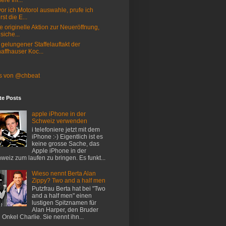
ere Inf...
or ich Motorol auswahle, prufe ich
rst die E...
e originelle Aktion zur Neueröffnung,
 siche...
 gelungener Staffelauftakt der
affhauser Koc...
s von @chbeat
te Posts
apple iPhone in der
Schweiz verwenden
i telefoniere jetzt mit dem
iPhone :-) Eigentlich ist es
keine grosse Sache, das
Apple iPhone in der
weiz zum laufen zu bringen. Es funkt...
Wieso nennt Berta Alan
Zippy? Two and a half men
Putzfrau Berta hat bei "Two
and a half men" einen
lustigen Spitznamen für
Alan Harper, den Bruder
 Onkel Charlie. Sie nennt ihn...