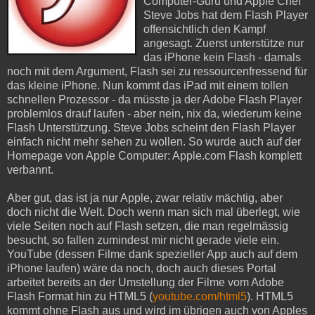
Computer-Guru und Apple Chef
Steve Jobs hat dem Flash Player
offensichtlich den Kampf
angesagt. Zuerst unterstütze nur
das iPhone kein Flash - damals
noch mit dem Argument, Flash sei zu ressourcenfressend für
das kleine iPhone. Nun kommt das iPad mit einem tollen
schnellen Prozessor - da müsste ja der Adobe Flash Player
problemlos drauf laufen - aber nein, nix da, wiederum keine
Flash Unterstützung. Steve Jobs scheint den Flash Player
einfach nicht mehr sehen zu wollen. So wurde auch auf der
Homepage von Apple Computer: Apple.com Flash komplett
verbannt.
Aber gut, das ist ja nur Apple, zwar relativ mächtig, aber
doch nicht die Welt. Doch wenn man sich mal überlegt, wie
viele Seiten noch auf Flash setzen, die man regelmässig
besucht, so fallen zumindest mir nicht gerade viele ein.
YouTube (dessen Filme dank spezieller App auch auf dem
iPhone laufen) wäre da noch, doch auch dieses Portal
arbeitet bereits an der Umstellung der Filme vom Adobe
Flash Format hin zu HTML5 (
youtube.com/html5
). HTML5
kommt ohne Flash aus und wird im übrigen auch von Apples