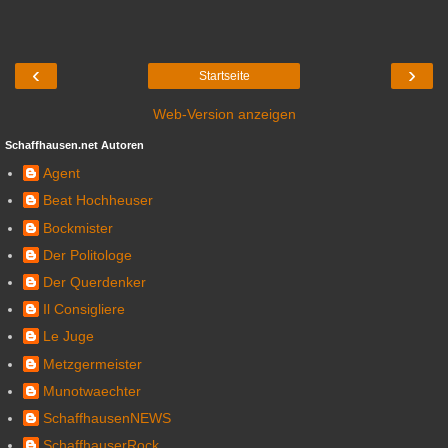
‹
›
Startseite
Web-Version anzeigen
Schaffhausen.net Autoren
Agent
Beat Hochheuser
Bockmister
Der Politologe
Der Querdenker
Il Consigliere
Le Juge
Metzgermeister
Munotwaechter
SchaffhausenNEWS
SchaffhauserRock