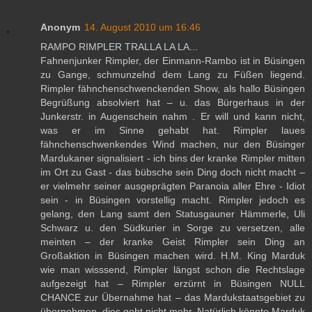
Anonym
14. August 2010 um 16:46
RAMPO RIMPLER TRALLA LA LA...
Fahnenjunker Rimpler, der Einmann-Rambo ist in Büsingen
zu Gange, schmunzelnd dem Lang zu Füßen liegend.
Rimpler fähnchenschwenckenden Show, als hallo Büsingen
Begrüßung absolviert hat – u. das Bürgerhaus in der
Junkerstr. in Augenschein nahm . Er will und kann nicht,
was er im Sinne gehabt hat. Rimpler laues
fähnchenschwenkendes Wind machen, nur den Büsinger
Mardukaner signalisiert - ich bins der kranke Rimpler mitten
im Ort zu Gast - das bübsche sein Ding doch nicht macht –
er vielmehr seiner ausgeprägten Paranoia aller Ehre - Idiot
sein - in Büsingen vorstellig macht. Rimpler jedoch es
gelang, den Lang samt den Statusgauner Hämmerle, Uli
Schwarz u. den Südkurier in Sorge zu versetzen, alle
meinten – der kranke Geist Rimpler sein Ding an
Großaktion in Büsingen machen wird. H.M. King Marduk
wie man wisssend, Rimpler längst schon die Rechtslage
aufgezeigt hat – Rimpler erzürnt in Büsingen NULL
CHANCE zur Übernahme hat – das Mardukstaatsgebiet zu
übernehmen, dies geht nicht mehr. Natürlich könnte Marduk