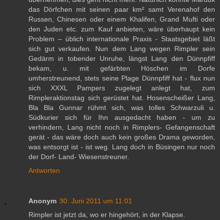
das Dörfchen mit seinen paar km² samt Verenahof den
Russen, Chinesen oder einem Khalifen, Grand Mufti oder
den Juden etc. zum Kauf anbieten, wäre überhaupt kein
Problem – üblich internationale Praxis - Staatsgebiet läßt
sich gut verkaufen. Nun dem Lang wegen Rimpler sein
Gedärm in tobender Unruhe, längst Lang den Dünnpfiff
bekam, u. mit gefärbten Höschen im Dorfe
umherstreunend, stets seine Plage Dünnpfiff hat - flux nun
sich XXXL Pampers zugelegt anlegt hat, zum
Rimpleraktionstag sich gerüstet hat. Hosenscheißer Lang,
Bla Bla Gunnar rühmt sich, was tolles Schwarzuli u.
Südkurier sich für Ihn ausgedacht haben - um zu
verhindern, Lang nicht noch in Rimplers- Gefangenschaft
gerät - das wäre doch auch kein großes Drama geworden,
was entsorgt ist - ist weg. Lang doch in Büsingen nur noch
der Dorf- Land- Wiesenstreuner.
Antworten
Anonym
30. Juni 2011 um 11:01
Rimpler ist jetzt da, wo er hingehört, in der Klapse.