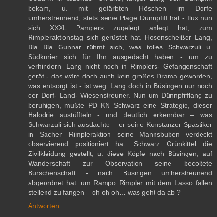
bekam, u. mit gefärbten Höschen im Dorfe
umherstreunend, stets seine Plage Dünnpfiff hat - flux nun
sich XXXL Pampers zugelegt anlegt hat, zum
Rimpleraktionstag sich gerüstet hat. Hosenscheißer Lang,
Bla Bla Gunnar rühmt sich, was tolles Schwarzuli u.
Südkurier sich für Ihn ausgedacht haben - um zu
verhindern, Lang nicht noch in Rimplers- Gefangenschaft
gerät - das wäre doch auch kein großes Drama geworden,
was entsorgt ist - ist weg. Lang doch in Büsingen nur noch
der Dorf- Land- Wiesenstreuner. Nun um Dünnpfifflang zu
beruhigen, mußte PD KN Schwarz eine Strategie, dieser
Halodrie austüffteln - und deutlich erkennbar – was
Schwarzuli sich ausdachte – er seine Konstanzer Spastiker
in Sachen Rimpleraktion seine Mannsbuben verdeckt
observierend positioniert hat. Schwarz Grünkittel die
Zivilkleidung gestellt, u. diese Köpfe nach Büsingen, auf
Wanderschaft zur Observation seine becoltete
Burschenschaft - nach Büsingen umherstreunend
abgeordnet hat, um Rampo Rimpler mit dem Lasso fallen
stellend zu fangen – oh oh oh… was geht da ab ?
Antworten