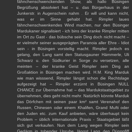
fähnchenschwenckenden Show, als hallo Büsingen
Begrüßung absolviert hat – u. das Bürgerhaus in der
Junkerstr. in Augenschein nahm . Er will und kann nicht,
was er im Sinne gehabt hat. Rimpler laues
fähnchenschwenkendes Wind machen, nur den Büsinger
Mardukaner signalisiert - ich bins der kranke Rimpler mitten
im Ort zu Gast - das bübsche sein Ding doch nicht macht –
er vielmehr seiner ausgeprägten Paranoia aller Ehre - Idiot
sein - in Büsingen vorstellig macht. Rimpler jedoch es
gelang, den Lang samt den Statusgauner Hämmerle, Uli
Schwarz u. den Südkurier in Sorge zu versetzen, alle
meinten – der kranke Geist Rimpler sein Ding an
Großaktion in Büsingen machen wird. H.M. King Marduk
wie man wisssend, Rimpler längst schon die Rechtslage
aufgezeigt hat – Rimpler erzürnt in Büsingen NULL
CHANCE zur Übernahme hat – das Mardukstaatsgebiet zu
übernehmen, dies geht nicht mehr. Natürlich könnte Marduk
das Dörfchen mit seinen paar km² samt Verenahof den
Russen, Chinesen oder einem Khalifen, Grand Mufti oder
den Juden etc. zum Kauf anbieten, wäre überhaupt kein
Problem – üblich internationale Praxis - Staatsgebiet läßt
sich gut verkaufen. Nun dem Lang wegen Rimpler sein
Gedärm in tobender Unruhe, längst Lang den Dünnpfiff