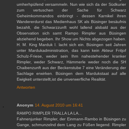
umherhpüfend versammeln. Nun wie sich da der Südkurier
zum vertuschen der Sache für Schwarz
Geheimkommandos einbringt - dessen Karnikel ihren
Wandererdurst das Medienhaus SK als Büsinger besäufnis
bezahlt, die Schwarzzunft wohl lallend alsbald aus der
Observation sich samt Rampo Rimpler aus Büsingen
abziehend begeben. Ihr Show um Nichts abgezogen haben.
H. M. King Marduk I. lacht sich ein. Büsingen seit Jahren
unter Mardukadministration, das kann kein Akteur Fritjof
Schulz-Friese, weder sein Ihm nahestehender kranker
Rimpler, weder Schwarz, Hämmerle weder noch die SH
Chaibenzunft aus der Beckenstube 7 eine Veränderung der
Sachlage erwirken. Büsingen dem Mardukstaat auf alle
Ewigkeit unterstellt,ist die unverwerfliche Realität.
Antworten
Anonym
14. August 2010 um 16:41
RAMPO RIMPLER TRALLA LA LA...
Fahnenjunker Rimpler, der Einmann-Rambo in Büsingen zu
Gange, schmunzelnd dem Lang zu Füßen liegend. Rimpler