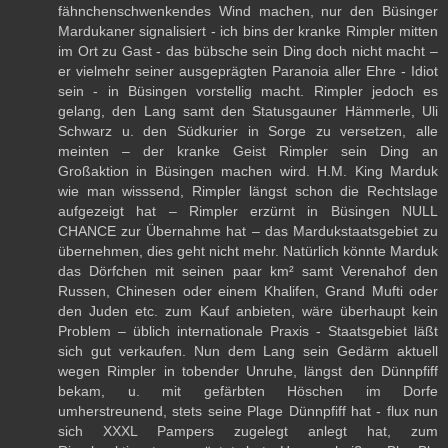
fähnchenschwenkendes Wind machen, nur den Büsinger
Mardukaner signalisiert - ich bins der kranke Rimpler mitten
im Ort zu Gast - das bübsche sein Ding doch nicht macht –
er vielmehr seiner ausgeprägten Paranoia aller Ehre - Idiot
sein - in Büsingen vorstellig macht. Rimpler jedoch es
gelang, den Lang samt den Statusgauner Hämmerle, Uli
Schwarz u. den Südkurier in Sorge zu versetzen, alle
meinten – der kranke Geist Rimpler sein Ding an
Großaktion in Büsingen machen wird. H.M. King Marduk
wie man wisssend, Rimpler längst schon die Rechtslage
aufgezeigt hat – Rimpler erzürnt in Büsingen NULL
CHANCE zur Übernahme hat – das Mardukstaatsgebiet zu
übernehmen, dies geht nicht mehr. Natürlich könnte Marduk
das Dörfchen mit seinen paar km² samt Verenahof den
Russen, Chinesen oder einem Khalifen, Grand Mufti oder
den Juden etc. zum Kauf anbieten, wäre überhaupt kein
Problem – üblich internationale Praxis - Staatsgebiet läßt
sich gut verkaufen. Nun dem Lang sein Gedärm aktuell
wegen Rimpler in tobender Unruhe, längst den Dünnpfiff
bekam, u. mit gefärbten Höschen im Dorfe
umherstreunend, stets seine Plage Dünnpfiff hat - flux nun
sich XXXL Pampers zugelegt anlegt hat, zum