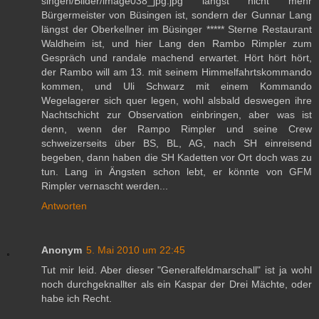
singen/Bilder/image038_jpg.jpg längst nicht mehr
Bürgermeister von Büsingen ist, sondern der Gunnar Lang
längst der Oberkellner im Büsinger ***** Sterne Restaurant
Waldheim ist, und hier Lang den Rambo Rimpler zum
Gespräch und randale machend erwartet. Hört hört hört,
der Rambo will am 13. mit seinem Himmelfahrtskommando
kommen, und Uli Schwarz mit einem Kommando
Wegelagerer sich quer legen, wohl alsbald deswegen ihre
Nachtschicht zur Observation einbringen, aber was ist
denn, wenn der Rampo Rimpler und seine Crew
schweizerseits über BS, BL, AG, nach SH einreisend
begeben, dann haben die SH Kadetten vor Ort doch was zu
tun. Lang in Ängsten schon lebt, er könnte von GFM
Rimpler vernascht werden...
Antworten
Anonym
5. Mai 2010 um 22:45
Tut mir leid. Aber dieser "Generalfeldmarschall" ist ja wohl
noch durchgeknallter als ein Kaspar der Drei Mächte, oder
habe ich Recht.