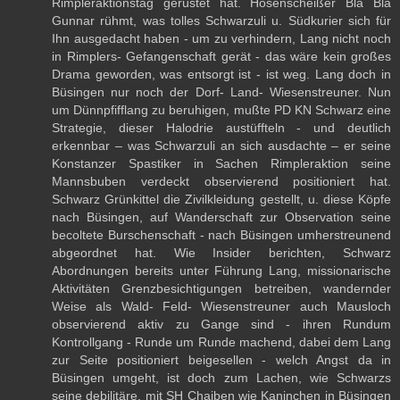
Rimpleraktionstag gerüstet hat. Hosenscheißer Bla Bla
Gunnar rühmt, was tolles Schwarzuli u. Südkurier sich für
Ihn ausgedacht haben - um zu verhindern, Lang nicht noch
in Rimplers- Gefangenschaft gerät - das wäre kein großes
Drama geworden, was entsorgt ist - ist weg. Lang doch in
Büsingen nur noch der Dorf- Land- Wiesenstreuner. Nun
um Dünnpfifflang zu beruhigen, mußte PD KN Schwarz eine
Strategie, dieser Halodrie austüffteln - und deutlich
erkennbar – was Schwarzuli an sich ausdachte – er seine
Konstanzer Spastiker in Sachen Rimpleraktion seine
Mannsbuben verdeckt observierend positioniert hat.
Schwarz Grünkittel die Zivilkleidung gestellt, u. diese Köpfe
nach Büsingen, auf Wanderschaft zur Observation seine
becoltete Burschenschaft - nach Büsingen umherstreunend
abgeordnet hat. Wie Insider berichten, Schwarz
Abordnungen bereits unter Führung Lang, missionarische
Aktivitäten Grenzbesichtigungen betreiben, wandernder
Weise als Wald- Feld- Wiesenstreuner auch Mausloch
observierend aktiv zu Gange sind - ihren Rundum
Kontrollgang - Runde um Runde machend, dabei dem Lang
zur Seite positioniert beigesellen - welch Angst da in
Büsingen umgeht, ist doch zum Lachen, wie Schwarzs
seine debilitäre, mit SH Chaiben wie Kaninchen in Büsingen