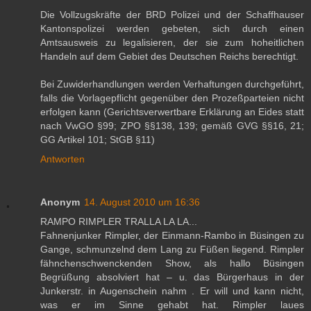
Die Vollzugskräfte der BRD Polizei und der Schaffhauser
Kantonspolizei werden gebeten, sich durch einen
Amtsausweis zu legalisieren, der sie zum hoheitlichen
Handeln auf dem Gebiet des Deutschen Reichs berechtigt.
Bei Zuwiderhandlungen werden Verhaftungen durchgeführt,
falls die Vorlagepflicht gegenüber den Prozeßparteien nicht
erfolgen kann (Gerichtsverwertbare Erklärung an Eides statt
nach VwGO §99; ZPO §§138, 139; gemäß GVG §§16, 21;
GG Artikel 101; StGB §11)
Antworten
Anonym
14. August 2010 um 16:36
RAMPO RIMPLER TRALLA LA LA...
Fahnenjunker Rimpler, der Einmann-Rambo in Büsingen zu
Gange, schmunzelnd dem Lang zu Füßen liegend. Rimpler
fähnchenschwenckenden Show, als hallo Büsingen
Begrüßung absolviert hat – u. das Bürgerhaus in der
Junkerstr. in Augenschein nahm . Er will und kann nicht,
was er im Sinne gehabt hat. Rimpler laues