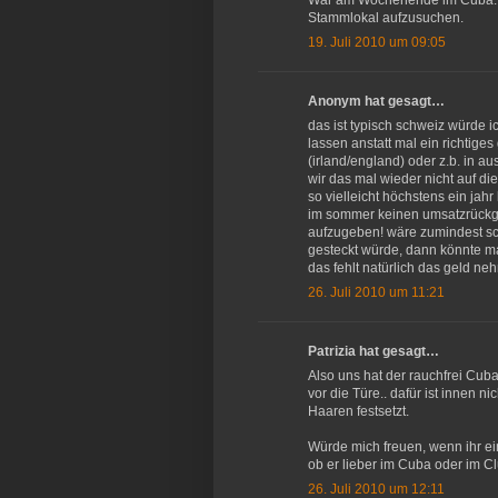
War am Wochenende im Cuba. Ab
Stammlokal aufzusuchen.
19. Juli 2010 um 09:05
Anonym hat gesagt…
das ist typisch schweiz würde i
lassen anstatt mal ein richtiges
(irland/england) oder z.b. in aust
wir das mal wieder nicht auf die
so vielleicht höchstens ein jah
im sommer keinen umsatzrückga
aufzugeben! wäre zumindest sch
gesteckt würde, dann könnte m
das fehlt natürlich das geld nehm
26. Juli 2010 um 11:21
Patrizia hat gesagt…
Also uns hat der rauchfrei Cuba
vor die Türe.. dafür ist innen n
Haaren festsetzt.
Würde mich freuen, wenn ihr ei
ob er lieber im Cuba oder im Cl
26. Juli 2010 um 12:11