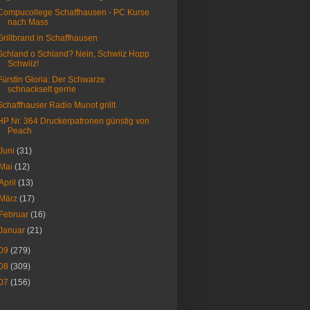
Compucollege Schaffhausen - PC Kurse
nach Mass
Grillbrand in Schaffhausen
Schland o Schland? Nein, Schwiiz Hopp
Schwiiz!
Fürstin Gloria: Der Schwarze
schnackselt gerne
Schaffhauser Radio Munot grillt
HP Nr. 364 Druckerpatronen günstig von
Peach
Juni
(31)
Mai
(12)
April
(13)
März
(17)
Februar
(16)
Januar
(21)
09
(279)
08
(309)
07
(156)