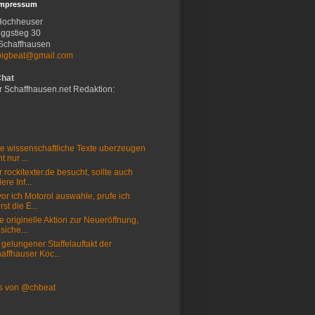
Impressum
Hochheuser
ggstieg 30
Schaffhausen
bigbeat@gmail.com
Chat
r Schaffhausen.net Redaktion:
e wissenschaftliche Texte uberzeugen
t nur ...
 rockitexter.de besucht, sollte auch
ere Inf...
or ich Motorol auswahle, prufe ich
rst die E...
e originelle Aktion zur Neueröffnung,
 siche...
 gelungener Staffelauftakt der
affhauser Koc...
s von @chbeat