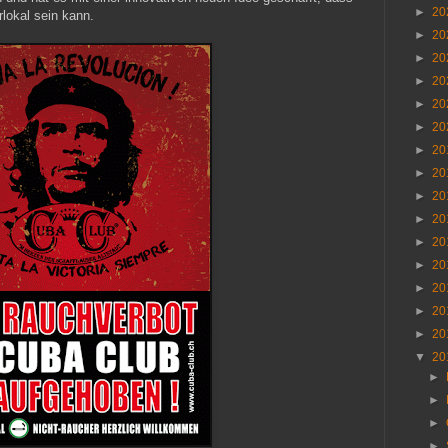
►
20
lokal sein kann.
►
20
►
20
►
20
►
20
►
20
►
20
►
20
►
20
►
20
►
20
►
20
►
20
►
20
►
20
▼
20
►
►
►
►