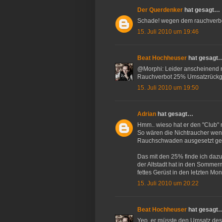
Der Querdenker
hat gesagt…
Schade! wegen dem rauchverbot
15. Juli 2010 um 19:46
Beat Hochheuser
hat gesagt
@Morphi: Leider anscheinend ni
Rauchverbot 25% Umsatzrückga
15. Juli 2010 um 19:50
Adrian
hat gesagt…
Hmm.. wieso hat er den "Club"
So wären die Nichtraucher weni
Rauchschwaden ausgesetzt ge
Das mit den 25% finde ich dazu
der Altstadt hat in den Somme
fettes Gerüst in den letzten M
15. Juli 2010 um 20:22
Beat Hochheuser
hat gesagt
Yep, er müsste den Umsatz des