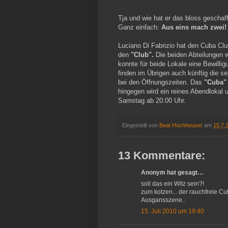
Tja und wie hat er das bloss geschaf
Ganz einfach:
Aus eins mach zwei!
Luciano Di Fabrizio hat den Cuba Clu
den
"Club".
Die beiden Abteilungen w
konnte für beide Lokale eine Bewilli
finden im Übrigen auch künftig die se
bei den Öffnungszeiten. Das
"Cuba"
hingegen wird ein reines Abendlokal u
Samstag ab 20:00 Uhr.
Eingestellt von
Beat Hochheuser
am
15.7.
13 Kommentare:
Anonym hat gesagt…
soll das ein Witz sein?!
zum kotzen... der rauchfreie Cu
Ausgansszene..
15. Juli 2010 um 19:40