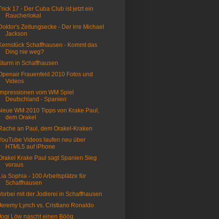
Trick 17 - Der Cuba Club ist jetzt ein
Raucherlokal
Doktor's Zeitungsecke - Der irre Michael
Jackson
Kernstück Schaffhausen - Kommt das
Ding nie weg?
Sturm in Schaffhausen
Openair Frauenfeld 2010 Fotos und
Videos
Impressionen vom WM Spiel
Deutschland - Spanien
Neue WM 2010 Tipps von Krake Paul,
dem Orakel
Rache an Paul, dem Orakel-Kraken
YouTube Videos laufen neu über
HTML5 auf iPhone
Orakel Krake Paul sagt Spanien Sieg
voraus
Lia Sophia - 100 Arbeitsplätze für
Schaffhausen
Vorbei mit der Jodlerei in Schaffhausen
Jeremy Lynch vs. Cristiano Ronaldo
Jogi Löw nascht einen Böög