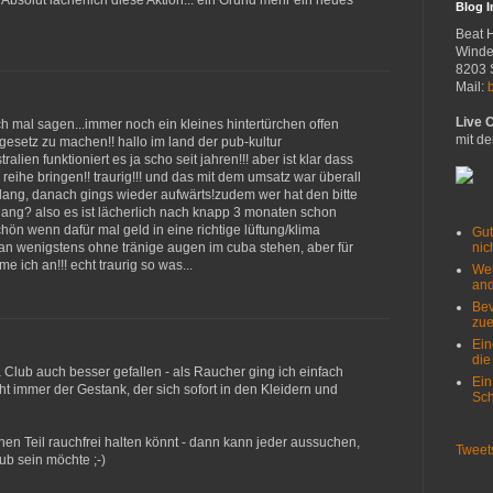
solut lächerlich diese Aktion... ein Grund mehr ein neues
Blog 
Beat 
Winde
8203 
Mail:
Live 
ch mal sagen...immer noch ein kleines hintertürchen offen
mit de
 gesetz zu machen!! hallo im land der pub-kultur
ralien funktioniert es ja scho seit jahren!!! aber ist klar dass
 reihe bringen!! traurig!!! und das mit dem umsatz war überall
r lang, danach gings wieder aufwärts!zudem wer hat den bitte
ng? also es ist lächerlich nach knapp 3 monaten schon
ön wenn dafür mal geld in eine richtige lüftung/klima
Gut
nich
an wenigstens ohne tränige augen im cuba stehen, aber für
e ich an!!! echt traurig so was...
Wer
and
Bev
zue
Ein
die
 Club auch besser gefallen - als Raucher ging ich einfach
Ein
icht immer der Gestank, der sich sofort in den Kleidern und
Sch
nen Teil rauchfrei halten könnt - dann kann jeder aussuchen,
Tweet
ub sein möchte ;-)