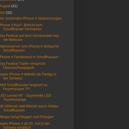
August
(41)
Juli
(32)
Die Schönsten iPhone 4 Verarschungen
iPhone 4 Kauf - Bericht vom
Schaffhauser Fernsehen
Das Festival auf dem Herrenacker neu
mit Webcam
Impressionen vom iPhone 4 Verkauf in
Schaffhausen
iPhone 4 Fanatismus in Schaffhausen
Das Festival Trailer verspricht
Überraschungsgast
Apple iPhone 4 definitiv ab Freitag in
der Schweiz
Wird Schaffhausen langsam zu
Feuerhausen ?!?
LED Lenser M7 - Superhelle LED
Taschenlampe
Mit 160km/h statt 80km/h durch Hallau
Schaffhausen
Wespe bringt Bagger zum Erliegen
Apple iPhone 4 ab 30. Juli in der
Schweiz erhältich