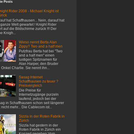
te Posts
night Rider 2008 - Michael Knight ist
ürick
auf hat Schaffhausen... Nein, darauf hat
 ganze Welt gewartet ! Knight Rider
rt auf die Bildschirme zurück !!! Der
e Knigh...
Wieso nennt Berta Alan
Zippy? Two and a half men
Putzfrau Berta hat bei "Two
and a half men" einen
lustigen Spitznamen für
Alan Harper, den Bruder
 Onkel Charlie. Sie nennt ihn...
Sasag Internet
Schaffhausen zu teuer ?
Preisvergleich
Die Preise für
Internetzugänge purzeln
laufend, jedoch bei der
ag in Schaffhausen schon seit längerer
t nicht mehr... Die Cablecom ist...
Sizzla in der Roten Fabrik in
Zürich
Sizzla hat gestern in der
Roten Fabrik in Zürich ein
Konzert gegeben Vom