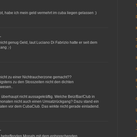
, habe ich mein geld vermehrt im cuba liegen gelassen :)
…
cht genug Geld, laut Luciano Di Fabrizio hatte er seit dem
ng ;-)
 nicht zu einer Nichtraucherzone gemacht??
gstens zu den Stosszeiten nicht den dichten
wesen..
 überhaupt nicht aussagekräftig. Welche Beiz/Bar/Club in
rmonaten nicht auch einen Umsatzrückgang? Dazu stand ein
onaten vor dem CubaClub. Das wirkte nicht gerade einladend.
…
 betreffenden Monats mit dem entsprechenden