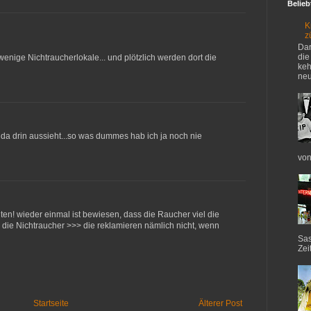
Belieb
K
z
Dar
die
enige Nichtraucherlokale... und plötzlich werden dort die
keh
neu
zt da drin aussieht...so was dummes hab ich ja noch nie
von
eiten! wieder einmal ist bewiesen, dass die Raucher viel die
 die Nichtraucher >>> die reklamieren nämlich nicht, wenn
Sas
Zei
Startseite
Älterer Post