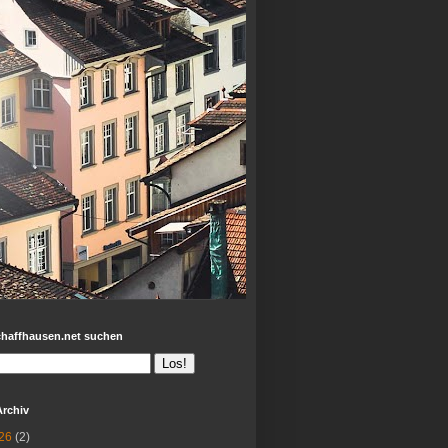
chaffhausen.net suchen
Archiv
26
(2)