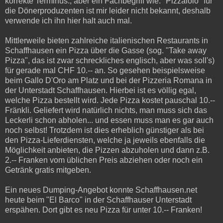
korrekte Terminus., aber ein Fachbegriff wie: "Pizzaiolo" für
die Dönerproduzenten ist mir leider nicht bekannt, deshalb
verwende ich ihn hier halt auch mal.
Mittlerweile bieten zahlreiche italienischen Restaurants in
Schaffhausen ein Pizza über die Gasse (sog. "Take away
Pizza", das ist zwar schreckliches englisch, aber was soll's)
für gerade mal CHF 10.-- an. So gesehen beispielsweise
beim Gallo D'Oro am Platz und bei der Pizzeria Romana in
der Unterstadt Schaffhausen. Hierbei ist es völlig egal,
welche Pizza bestellt wird. Jede Pizza kostet pauschal 10.--
Fränkli. Geliefert wird natürlich nichts, man muss sich das
Leckerli schon abholen... und essen muss man es gar auch
noch selbst! Trotzdem ist dies erheblich günstiger als bei
den Pizza-Lieferdiensten, welche ja jeweils ebenfalls die
Möglichkeit anbieten, die Pizzen abzuholen und dann z.B.
2.-- Franken vom üblichen Preis abziehen oder noch ein
Getränk gratis mitgeben.
Ein neues Dumping-Angebot konnte Schaffhausen.net
heute beim "El Barco" in der Schaffhauser Unterstadt
erspähen. Dort gibt es neu Pizza für unter 10.-- Franken!