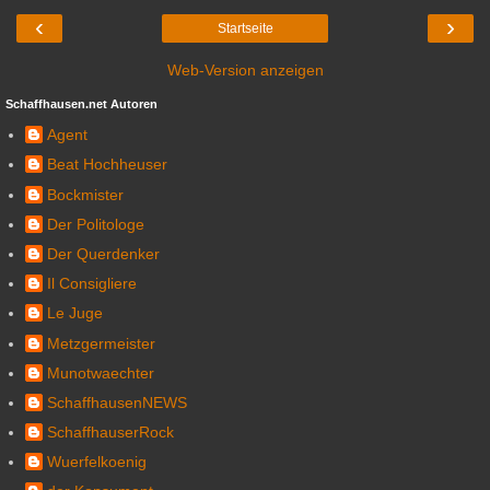
‹
›
Startseite
Web-Version anzeigen
Schaffhausen.net Autoren
Agent
Beat Hochheuser
Bockmister
Der Politologe
Der Querdenker
Il Consigliere
Le Juge
Metzgermeister
Munotwaechter
SchaffhausenNEWS
SchaffhauserRock
Wuerfelkoenig