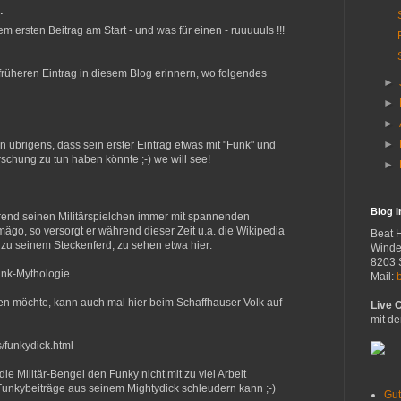
…
em ersten Beitrag am Start - und was für einen - ruuuuuls !!!
früheren Eintrag in diesem Blog erinnern, wo folgendes
►
►
►
►
n übrigens, dass sein erster Eintrag etwas mit "Funk" und
schung zu tun haben könnte ;-) we will see!
►
Blog 
rend seinen Militärspielchen immer mit spannenden
ägo, so versorgt er während dieser Zeit u.a. die Wikipedia
Beat 
 zu seinem Steckenferd, zu sehen etwa hier:
Winde
8203 
Funk-Mythologie
Mail:
n möchte, kann auch mal hier beim Schaffhauser Volk auf
Live 
mit de
/funkydick.html
die Militär-Bengel den Funky nicht mit zu viel Arbeit
 Funkybeiträge aus seinem Mightydick schleudern kann ;-)
Gut