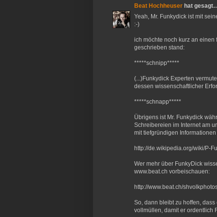
Beat Hochheuser
hat gesagt
Yeah, Mr. Funkydick ist mit sein
:-)
ich möchte noch kurz an einen 
geschrieben stand:
*****schnipp*****
(...)Funkydick Experten vermute
dessen wissenschaftlicher Erfor
*****schnapp*****
Übrigens ist Mr. Funkydick wäh
Schreibereien im Internet am um
mit tiefgründigen Informationen
http://de.wikipedia.org/wiki/P-
Wer mehr über FunkyDick wisse
www.beat.ch vorbeischauen:
http://www.beat.ch/shvolkphotos
So, dann bleibt zu hoffen, dass 
vollmüllen, damit er ordentlich