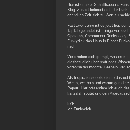
Hier ist er also, Schaffhausens Funk
Blog. Zurzeit befindet sich der Funk 
er endlich Zeit sich zu Wort zu melde
Fast zwei Jahre ist es jetzt her, sei
TapTab gelandet ist. Einige von euch 
Operatah, Commander Rocksteady, Sc
Funkydick das Haus in Planet Funkad
nach.
Viele haben sich gefragt, was es mit
diesbezüglich über profundes Wissen
vorenthalten möchte. Deshalb wird er 
Als Inspirationsquelle diente das ec
Wieso, weshalb und warum gerade ei
Report. Hier präsentiere ich euch das
kanzalah sputet und den Videoaussch
bYE
Mr. Funkydick