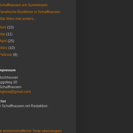
Schaffhausen am Summerjam
Fanatische Busfahrer in Schaffhausen
Star Wars mal anders...
Juni
(10)
Mai
(11)
April
(25)
März
(10)
Februar
(6)
Impressum
Hochheuser
ggstieg 30
Schaffhausen
bigbeat@gmail.com
Chat
r Schaffhausen.net Redaktion:
e wissenschaftliche Texte uberzeugen