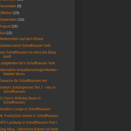
November
(9)
Oktober
(19)
September
(16)
August
(16)
Juli
(15)
Wellenreiten auf dem Rhein
Updates beim Schaffhauser Volk
was Schaffhausen so alles bei Ebay
kauft
Lustigkeiten für's Schaffhauser Volk
Alternative Investitionsmöglichkeiten -
Waikiki Worm
Zuwachs für Schaffhausen.net
Doktors Zeitungsecke Teil 1 - neu in
Schaffhausen
DJ Sam's Birthday Bash in
Schaffhausen
Giardino Lungo in Schaffhausen
Mr. FunkyDick landet in Schaffhausen
UFO Landung in Schaffhausen Part I
Sieg Miau - Närrische Katzen im Netz