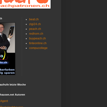
ch
beat.ch
zigi24.ch
peach.ch
redhorn.ch
buypeach.ch
tinteonline.ch
compucollege
aufrufe letzte Woche
fhausen.net Autoren
Agent