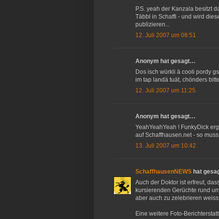
P.S. yeah der Kanzala besitzt
Täbbl in Schaffi - und wird die
publizieren...
12. Juli 2007 um 08:51
Anonym hat gesagt…
Dos isch würkli ä cooli pordy gs
im tap landä tuät, chönders bit
12. Juli 2007 um 11:25
Anonym hat gesagt…
YeahYeahYeah ! FunkyDick ergre
auf Schaffhausen.net - so muss 
13. Juli 2007 um 10:42
SchaffhausenNEWS
hat gesa
Auch der Doktor ist erfreut, da
kursierenden Gerüchte rund um
aber auch zu zelebrieren weiss
Eine weitere Foto-Berichterstat