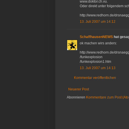
www.doktor.ch.vu.
Oder direkt unter folgendem sc
http://www.redhorn.de/drsnaegg
13. Juli 2007 um 14:12
SchaffhausenNEWS
hat gesa
ok machen wirs anders:
http://www.redhorn.de/drsnaegg
/funkexplosion
/funkexplosion1.htm
13. Juli 2007 um 14:13
Kommentar veröffentlichen
Neuerer Post
Abonnieren
Kommentare zum Post (At