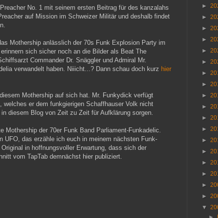
►
20
 Preacher No. 1 mit seinem ersten Beitrag für des kanzalahs
Preacher auf Mission im Schweizer Militär und deshalb findet
►
20
n.
►
20
►
20
t das Mothership anlässlich der 70s Funk Explosion Party im
►
20
erinnern sich sicher noch an die Bilder als Beat The
hiffsarzt Commander Dr. Snäggler und Admiral Mr.
►
20
elia verwandelt haben. Niiicht...? Dann schau doch kurz
hier
►
20
►
20
 diesem Mothership auf sich hat. Mr. Funkydick verfügt
►
20
, welches er dem funkgierigen Schaffhauser Volk nicht
►
20
in diesem Blog von Zeit zu Zeit für Aufklärung sorgen.
►
20
►
20
hte Mothership der 70er Funk Band Parliament-Funkadelic.
n UFO, das erzähle ich euch in meinem nächsten Funk-
►
20
 Original in hoffnungsvoller Erwartung, dass sich der
►
20
nitt vom TapTab demnächst hier publiziert.
►
20
►
20
►
20
►
20
▼
20
►