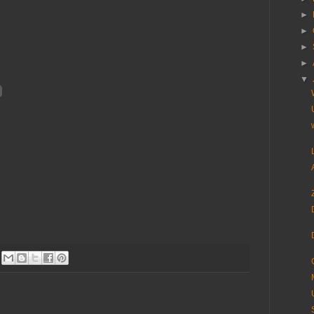
►
►
►
►
▼