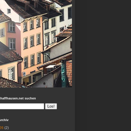
chaffhausen.net suchen
Archiv
26
(2)