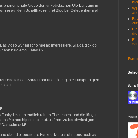
nich
 das phänomenale Video der funkydickschen Ufo-Landung im
Wer
ses hier auf dem Schaffhausen.net Blog bei Gelegenheit mal
and
Bev
zue
Ein
die
Ein
Sch
i, äs video wür mi scho mol no interessiere, wiä dä dick do
te dänn bald emol uäladä ?
Tweet
Belieb
ift endlich das Sprachrohr und hält digitale Funkpredigten
es sein !
Schaff
gt…
ss Funkydick nun endlich reinen Tisch macht und die längst
Peach
 das Mothership endlich aufzuklären, zu beschwichtigen
! Das schmeckt!
tung über die legendäre Funkparty gibt's übrigens auch auf