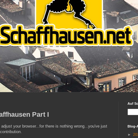
Auf S
ffhausen Part I
 adjust your browser...for there is nothing wrong...you've just
Blog-
contribution.
►
20