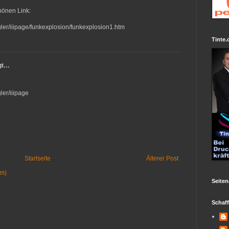
hönen Link:
ler/iiipage/funkexplosion/funkexplosion1.htm
Tinte.
gt…
ler/iiipage
Startseite
Älterer Post
om)
Seiten
Schaf