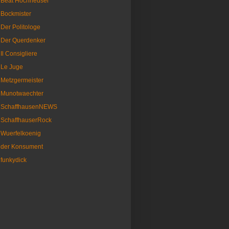
Beat Hochheuser
Bockmister
Der Politologe
Der Querdenker
Il Consigliere
Le Juge
Metzgermeister
Munotwaechter
SchaffhausenNEWS
SchaffhauserRock
Wuerfelkoenig
der Konsument
funkydick