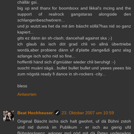
chällär gsi..
big up and thanx for boomboxx and likkal's mcing and the
support of realrock gangstaras alongside den
schlangenbeschwörern...
und jo wutzt.wa het da mit äm bäscht söllä?has nid so ganz
kapiert...
gits ez dänn än sh-clash; dancehall against ska ;-)
ich glaub äs isch döt grad chli vo allnä übertriebe
wordä,aber probiere dänn uf d'platte zlange&di ganz alag
azlange isch scho nid so fine...
hoffentli händ sich d'gmüäter wieder chli beruhigt :-)
suscht muäni sägä...bullet bullet bullet und yeees yeees bis
zum nögstä ready fi dance in sh-rockers -city...
bless
Antworten
Beat Hochheuser
23. Oktober 2007 um 10:59
Original Bäscht ischs sich halt gwohnt, uf dä Bühni zstoh
und nid dunnä im Publikum - er isch au gierig ufd
Bühnäpräsenz, wänner mol nöd mit dä Petes underwägs