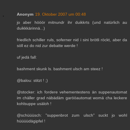
Anonym
19. Oktober 2007 um 00:48
jo aber hööör mitnundr ihr duikkrts (und natürlich au
duikkkärinnä...)
friedlich schiller ruls, soferner nid i sini brötli röckt, aber da
söll ez do nid zur debatte werde !
uf jedä fall:
bashment skunk ls. bashment ulsch am steez !
@balou: stitzt ! ;)
@stocker: ich fordere vehementestens än suppenautomat
im chäller grad näbädäm garööautomat womä cha leckere
kohlsuppe usäloh !
@schüüüsch: "suppenbrot zum ulsch" suckt jo wohl
hüüüüdägipfel !