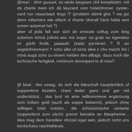
@mari : öhm guuuet, ez wirds langsam chli kompliziert. mit
dä charte mein ich dä keycard vom hotelzimmer. oyster-
card run raaaclaaat tings !!! (problem dämit gha ? wa giz
denn eifachers wie eifach d charte überall härä hebä wos
sonen automat het ?)
aber uf jedä fall wür sich än erneute usflug zum king
solomon lohnä (vilicht wür mä sogar sis grab no irgendwo
im gärtli findä, jaaaaah )salat pürrieren ? R an
segelohrenmann !! scho allei uf sonä idee z cho macht ihn i
minä augä scho zu einem helden des alltags, dazu noch die
technische fertigkeit, minimum disrespect to di max!!
@ beat : dini ussag, da sich die lideschaft hauptächlich uf
suppenbrot bezieht, chani leider ganz und gar nid
understützä... das brot ist eine willkommene ergänzung
zum trüben gold (auch als suppe bekannt), jedoch ohne
selbiges total nutzlos.. die schüüüüüsche variante
(suppenbrot zum ulsch) grenzt beinahe an blasphemie...
dies mag dem häretiker shizzel egal sein, jedoch nicht uns
kontschäss raschtafarais.