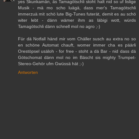
yes Skunkamän, äs Tamagötschli stoht halt nid so uf lislige
Musik - mä mo scho luägä, dass mer's Tamagötschli
immerzuä mit schö lute Big-Tunes futerät, demit es au schö
witer lebt - dänn wämer ihm as läbigi wott, würds
Tamagötschli dänn schnell mol no agro ;-)
Für dä Notfall händ mir vom Chäller susch au extra no so
en schöne Automat chauft, womer immer cha es päärli
Orestöpsel usäloh - for free - stoht a dä Bar - nid dass dä
Götschomat dänn mol no im Bäscht sis mighty Trumpet-
Stereo-Gehör ufm Gwüssä hät ;-)
Antworten