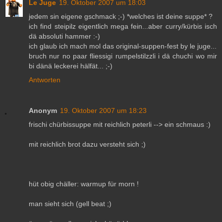
Le Juge
19. Oktober 2007 um 18:03
jedem sin eigene gschmack ;-) *welches ist deine suppe* ?
ich find steipilz eigentlich mega fein...aber curry/kürbis isch
dä absoluti hammer :-)
ich glaub ich mach mol das original-suppen-fest by le juge...
bruch nur no paar fliessigi rumpelstilzzli i dä chuchi wo mir
bi dänä leckerei hälfät... ;-)
Antworten
Anonym
19. Oktober 2007 um 18:23
frischi chürbissuppe mit reichlich peterli --> ein schmaus :)
mit reichlich brot dazu versteht sich ;)
hüt obig chäller: warmup für morn !
man sieht sich (gell beat ;)