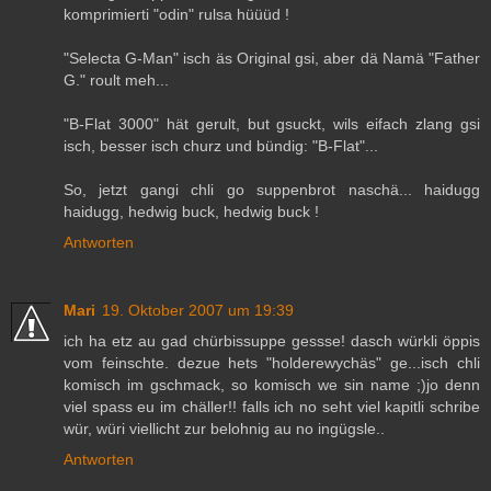
komprimierti "odin" rulsa hüüüd !
"Selecta G-Man" isch äs Original gsi, aber dä Namä "Father
G." roult meh...
"B-Flat 3000" hät gerult, but gsuckt, wils eifach zlang gsi
isch, besser isch churz und bündig: "B-Flat"...
So, jetzt gangi chli go suppenbrot naschä... haidugg
haidugg, hedwig buck, hedwig buck !
Antworten
Mari
19. Oktober 2007 um 19:39
ich ha etz au gad chürbissuppe gessse! dasch würkli öppis
vom feinschte. dezue hets "holderewychäs" ge...isch chli
komisch im gschmack, so komisch we sin name ;)jo denn
viel spass eu im chäller!! falls ich no seht viel kapitli schribe
wür, würi viellicht zur belohnig au no ingügsle..
Antworten