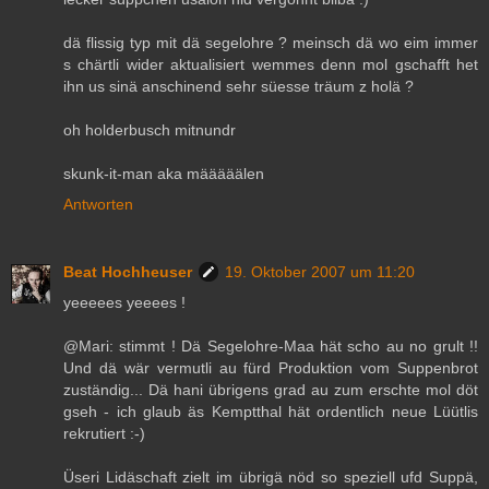
dä flissig typ mit dä segelohre ? meinsch dä wo eim immer
s chärtli wider aktualisiert wemmes denn mol gschafft het
ihn us sinä anschinend sehr süesse träum z holä ?
oh holderbusch mitnundr
skunk-it-man aka määääälen
Antworten
Beat Hochheuser
19. Oktober 2007 um 11:20
yeeeees yeeees !
@Mari: stimmt ! Dä Segelohre-Maa hät scho au no grult !!
Und dä wär vermutli au fürd Produktion vom Suppenbrot
zuständig... Dä hani übrigens grad au zum erschte mol döt
gseh - ich glaub äs Kemptthal hät ordentlich neue Lüütlis
rekrutiert :-)
Üseri Lidäschaft zielt im übrigä nöd so speziell ufd Suppä,