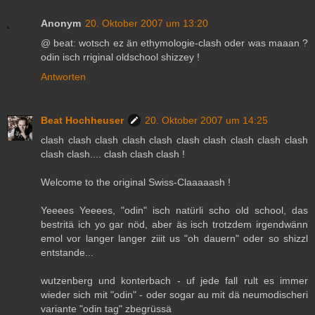
Anonym
20. Oktober 2007 um 13:20
@ beat: wotsch ez än ethymologie-clash oder was maaan ?
odin isch rriginal oldschool shizzey !
Antworten
Beat Hochheuser
20. Oktober 2007 um 14:25
clash clash clash clash clash clash clash clash clash clash
clash clash.... clash clash clash !
Welcome to the original Swiss-Claaaaash !
Yeeees Yeeees, "odin" isch natürli scho old school, das
bestritä ich yo gar nöd, aber äs isch trotzdem irgendwänn
emol vor langer langer ziiit us "oh dauern" oder so shizzl
entstande...
wutzenberg und konterbach - uf jede fall rult es immer
wieder sich mit "odin" - oder sogar au mit dä neumodischeri
variante "odin tag" zbegrüssä