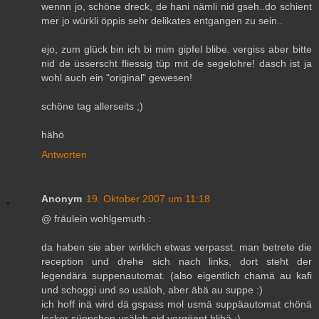
wennn jo, schöne dreck, de hani nämli nid gseh..do schient
mer jo würkli öppis sehr delikates entgangen zu sein..
ejo, zum glück bin ich bi mim gipfel blibe. vergiss aber bitte
nid de üsserscht fliessig tüp mit de segelohre! dasch ist ja
wohl auch ein "original" gewesen!
schöne tag allerseits ;)
hähö
Antworten
Anonym
19. Oktober 2007 um 11:18
@ fräulein wohlgemuth :
da haben sie aber wirklich etwas verpasst. man betrete die
reception und drehe sich nach links, dort steht der
legendärä suppenautomat. (also eigentlich chamä au kafi
und schoggi und so usäloh, aber äbä au suppe :)
ich hoff inä wird dä gspass mol usmä suppäautomat chönä
lecker süppchen usäloh nid vergönnt blibä :)