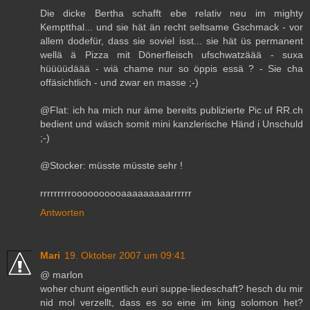
Die dicke Bertha schafft ebe relativ neu im mighty
Kemptthal... und sie hät än recht seltsame Gschmack - vor
allem dodefür, dass sie soviel isst... sie hät üs permanent
wellä ä Pizza mit Dönerfleisch ufschwatzäää - suxa
hüüüüdäää - wiä chame nur so öppis essä ? - Sie cha
offäsichtlich - und zwar en masse ;-)
@Flat: ich ha mich nur äme bereits publizierte Pic uf RR.ch
bedient und wäsch somit mini kanzlerische Händ i Unschuld
;-)
@Stocker: müsste müsste sehr !
rrrrrrrrroooooooooaaaaaaaaarrrrrr
Antworten
Mari
19. Oktober 2007 um 09:41
@ marlon
woher chunt eigentlich euri suppe-liedeschaft? hesch du mir
nid mol verzellt, dass es so eine im king solomon het?