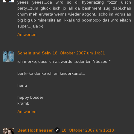
yeees yeees...da wird so di hyperlazing fözzn ulsch
party...zum glück isch jo all da bashment züg däbi.chas
chum meh erwartä wenns wieder abgoht...scho im vorus äs
big big up minersiits an likkal und boomboxx.das wird eifach
super...jaja ;-)
Antworten
Schein und Sein
18. Oktober 2007 um 14:31
ich merke, dass ich alt werde...oder bin *räusper*
bei ki-ka denke ich an kinderkanal...
hänu
häppy bösdei
kramb
Antworten
Beat Hochheuser
18. Oktober 2007 um 15:18