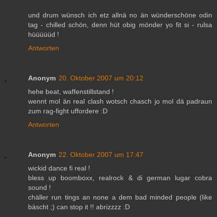
und drum wünsch ich etz allnä no än wünderschöne odin
tag - chilled schön, denn hüt obig mönder yo fit si - rulsa
hüüüüüd !
Antworten
Anonym
20. Oktober 2007 um 20:12
hehe beat, waffenstillstand !
wennt mol än real clash wotsch chasch jo mol dä padraun
zum rag-fight uffordere :D
Antworten
Anonym
22. Oktober 2007 um 17:47
wickid dance fi real !
bless up boomboxx, realrock & di german lugar cobra
sound !
chäller run tings an none a dem bad minded people (like
bäscht ;) can stop it !! abrizzzz :D