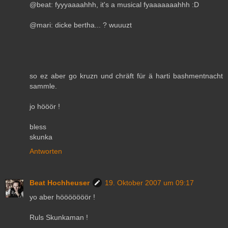
@beat: fyyyaaaahhh, it's a musical fyaaaaaaahhh :D
@mari: dicke bertha... ? wuuuzt
so ez aber go kruzn und chräft für ä harti bashmentnacht
sammle.
jo hööör !
bless
skunka
Antworten
Beat Hochheuser
19. Oktober 2007 um 09:17
yo aber hööööööör !
Ruls Skunkaman !