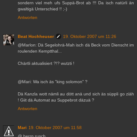
sondern viel meh ufs Suppä-Brot ab !!! Da isch natürli än
gwaltigä Unterschied !! ;-)
Antworten
Beat Hochheuser
19. Oktober 2007 um 11:26
@Marlon: Dä Segelohrä-Mah isch dä Beck vom Dienscht im
roulenden Kemptthal...
Chärtli aktualisiert ?!? wutzti !
@Mari: Wa isch äs "king solomon" ?
Dä Kanzla wott nämli au dött anä und sich äs süppli go ziäh
! Giit dä Automat au Suppebrot däzuä ?
Antworten
Mari
19. Oktober 2007 um 11:58
@ herrn rusch