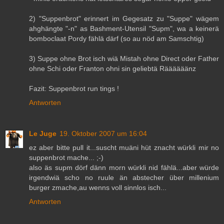
2) "Suppenbrot" erinnert im Gegesatz zu "Suppe" wägem
ahghängte "-n" as Bashment-Utensil "Supm", wa a keinerä
bomboclaat Pordy fählä därf (so au nöd am Samschtig)
3) Suppe ohne Brot isch wiä Mistah ohne Direct oder Father
ohne Schi oder Franton ohni sin geliebtä Räääääänz
Fazit: Suppenbrot run tings !
Antworten
Le Juge
19. Oktober 2007 um 16:04
ez aber bitte pull it...suscht muäni hüt znacht würkli mir no
suppenbrot mache... ;-)
also äs supm dörf dänn morn würkli nid fählä...aber würde
irgendwiä scho no ruule än abstecher über millenium
burger zmache,au wenns voll sinnlos isch...
Antworten