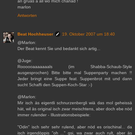
än gruäs a all wo mich chänäd !
marlon
Antworten
Beat Hochheuser
19. Oktober 2007 um 18:40
@Marlon:
Der Beat kennt Sie und bedankt sich artig...
@Juge:
Roooooaaaaaaals (im Shabba-Schaub-Style
ausgesprochen) Bitte bitte mal Suppenparty machen !!
Jeder bringt eine Suppe feat. Suppenbrot mit und dann
sucht Schaffi den Suppen-Koch-Star :-)
@Marlon:
Mir isch äs eigentli schnurzenbergli wiä das mol geheissä
hät, wil äs original isch zwar meischtens, aber doch ebe nöd
immer rulender - Illustrationsbeispiele:
"Odin" isch sehr sehr rulend, aber nöd es orischinal... da
isch irgendöppis "oh ..." gsi, wa zwar auch rult, aber äs