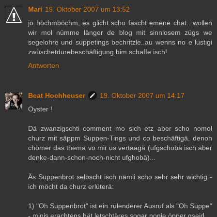
Mari
19. Oktober 2007 um 13:52
jo höchmböchm, es glicht scho fascht emene chat.. wollen
wir mol nümme länger de blog mit sinnlosem zügs we
segelohre und suppetings bechritzle..au wenns no e lustigi
zwüschetdurebeschäftigung bim schaffe isch!
Antworten
Beat Hochheuser
19. Oktober 2007 um 14:17
Oyster !
Dä zwanzigschti comment mo sich etz aber scho nomol
churz mit säppm Suppen-Tings und co beschäftigä, denoh
chömer das thema vo mir us vertaagä (ufgschobä isch aber
denke-dann-schon-noch-nicht ufghobä)...
Äs Suppenbrot selbscht isch nämli scho sehr sehr wichtig -
ich möcht da churz erlüterä:
1) "Oh Suppenbrot" ist ein rulenderer Ausruf als "Oh Suppe"
- minis erachtens hät letschtäres sogar nonie öpper gseid