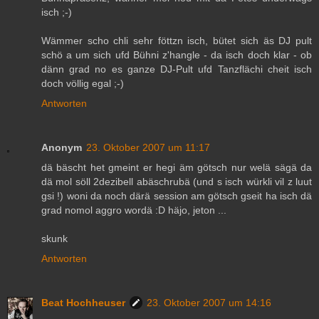
isch ;-)
Wämmer scho chli sehr föttzn isch, bütet sich äs DJ pult
schö a um sich ufd Bühni z'hangle - da isch doch klar - ob
dänn grad no es ganze DJ-Pult ufd Tanzflächi cheit isch
doch völlig egal ;-)
Antworten
Anonym
23. Oktober 2007 um 11:17
dä bäscht het gmeint er hegi äm götsch nur welä sägä da
dä mol söll 2dezibell abäschrubä (und s isch würkli vil z luut
gsi !) woni da noch därä session am götsch gseit ha isch dä
grad nomol aggro wordä :D häjo, jeton ...
skunk
Antworten
Beat Hochheuser
23. Oktober 2007 um 14:16