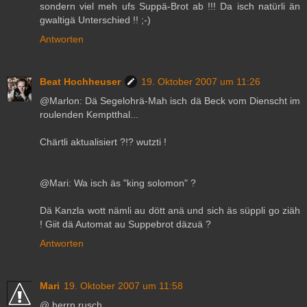
sondern viel meh ufs Suppä-Brot ab !!! Da isch natürli än
gwaltigä Unterschied !! ;-)
Antworten
Beat Hochheuser
19. Oktober 2007 um 11:26
@Marlon: Dä Segelohrä-Mah isch dä Beck vom Dienscht im
roulenden Kemptthal...
Chärtli aktualisiert ?!? wutzti !
@Mari: Wa isch äs "king solomon" ?
Dä Kanzla wott nämli au dött anä und sich äs süppli go ziäh
! Giit dä Automat au Suppebrot däzuä ?
Antworten
Mari
19. Oktober 2007 um 11:58
@ herrn rusch