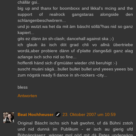
chällär gsi..
big up and thanx for boomboxx and likkal's mcing and the
support of realrock gangstaras alongside den
schlangenbeschwörern...
und jo wutzt.wa het da mit äm bäscht söllä?has nid so ganz
kapiert...
gits ez dänn än sh-clash; dancehall against ska ;-)
ich glaub äs isch döt grad chli vo allnä übertriebe
wordä,aber probiere dänn uf d'platte zlange&di ganz alag
azlange isch scho nid so fine...
hoffentli händ sich d'gmüäter wieder chli beruhigt :-)
suscht muäni sägä...bullet bullet bullet und yeees yeees bis
zum nögstä ready fi dance in sh-rockers -city...
bless
Antworten
Beat Hochheuser
23. Oktober 2007 um 10:59
Original Bäscht ischs sich halt gwohnt, uf dä Bühni zstoh
und nid dunnä im Publikum - er isch au gierig ufd
Bühnäpräsenz, wänner mol nöd mit dä Petes underwägs