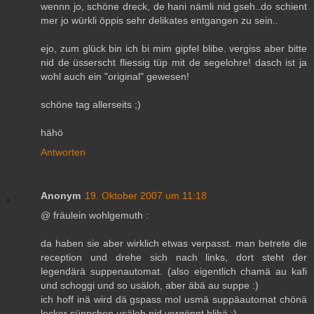
wennn jo, schöne dreck, de hani nämli nid gseh..do schient
mer jo würkli öppis sehr delikates entgangen zu sein..
ejo, zum glück bin ich bi mim gipfel blibe. vergiss aber bitte
nid de üsserscht fliessig tüp mit de segelohre! dasch ist ja
wohl auch ein "original" gewesen!
schöne tag allerseits ;)
hähö
Antworten
Anonym
19. Oktober 2007 um 11:18
@ fräulein wohlgemuth :
da haben sie aber wirklich etwas verpasst. man betrete die
reception und drehe sich nach links, dort steht der
legendärä suppenautomat. (also eigentlich chamä au kafi
und schoggi und so usäloh, aber äbä au suppe :)
ich hoff inä wird dä gspass mol usmä suppäautomat chönä
lecker süppchen usäloh nid vergönnt blibä :)