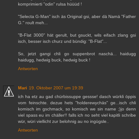
komprimierti "odin" rulsa hüüüd !
"Selecta G-Man" isch äs Original gsi, aber dä Namä "Father
G." roult meh...
"B-Flat 3000" hät gerult, but gsuckt, wils eifach zlang gsi
isch, besser isch churz und bündig: "B-Flat"...
So, jetzt gangi chli go suppenbrot naschä... haidugg
haidugg, hedwig buck, hedwig buck !
Antworten
Mari
19. Oktober 2007 um 19:39
ich ha etz au gad chürbissuppe gessse! dasch würkli öppis
vom feinschte. dezue hets "holderewychäs" ge...isch chli
komisch im gschmack, so komisch we sin name ;)jo denn
viel spass eu im chäller!! falls ich no seht viel kapitli schribe
wür, würi viellicht zur belohnig au no ingügsle..
Antworten