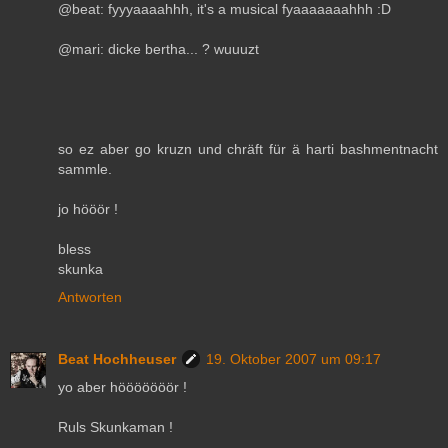
@beat: fyyyaaaahhh, it's a musical fyaaaaaaahhh :D
@mari: dicke bertha... ? wuuuzt
so ez aber go kruzn und chräft für ä harti bashmentnacht
sammle.
jo hööör !
bless
skunka
Antworten
Beat Hochheuser
19. Oktober 2007 um 09:17
yo aber hööööööör !
Ruls Skunkaman !