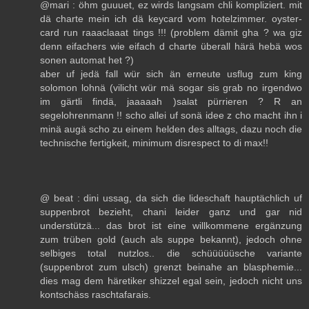
@mari : öhm guuuet, ez wirds langsam chli kompliziert. mit
dä charte mein ich dä keycard vom hotelzimmer. oyster-
card run raaaclaaat tings !!! (problem dämit gha ? wa giz
denn eifachers wie eifach d charte überall härä hebä wos
sonen automat het ?)
aber uf jedä fall wür sich än erneute usflug zum king
solomon lohnä (vilicht wür mä sogar sis grab no irgendwo
im gärtli findä, jaaaaah )salat pürrieren ? R an
segelohrenmann !! scho allei uf sonä idee z cho macht ihn i
minä augä scho zu einem helden des alltags, dazu noch die
technische fertigkeit, minimum disrespect to di max!!
@ beat : dini ussag, da sich die lideschaft hauptächlich uf
suppenbrot bezieht, chani leider ganz und gar nid
understützä... das brot ist eine willkommene ergänzung
zum trüben gold (auch als suppe bekannt), jedoch ohne
selbiges total nutzlos.. die schüüüüüsche variante
(suppenbrot zum ulsch) grenzt beinahe an blasphemie...
dies mag dem häretiker shizzel egal sein, jedoch nicht uns
kontschäss raschtafarais.