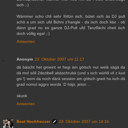
isch ;-)
Wämmer scho chli sehr föttzn isch, bütet sich äs DJ pult
schö a um sich ufd Bühni z'hangle - da isch doch klar - ob
dänn grad no es ganze DJ-Pult ufd Tanzflächi cheit isch
doch völlig egal ;-)
Antworten
Anonym
23. Oktober 2007 um 11:17
dä bäscht het gmeint er hegi äm götsch nur welä sägä da
dä mol söll 2dezibell abäschrubä (und s isch würkli vil z luut
gsi !) woni da noch därä session am götsch gseit ha isch dä
grad nomol aggro wordä :D häjo, jeton ...
skunk
Antworten
Beat Hochheuser
23. Oktober 2007 um 14:16