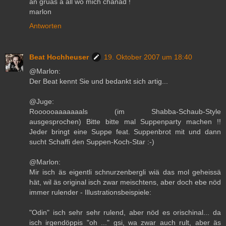
än gruäs a all wo mich chänäd !
marlon
Antworten
Beat Hochheuser
19. Oktober 2007 um 18:40
@Marlon:
Der Beat kennt Sie und bedankt sich artig...
@Juge:
Roooooaaaaaaals (im Shabba-Schaub-Style
ausgesprochen) Bitte bitte mal Suppenparty machen !!
Jeder bringt eine Suppe feat. Suppenbrot mit und dann
sucht Schaffi den Suppen-Koch-Star :-)
@Marlon:
Mir isch äs eigentli schnurzenbergli wiä das mol geheissä
hät, wil äs original isch zwar meischtens, aber doch ebe nöd
immer rulender - Illustrationsbeispiele:
"Odin" isch sehr sehr rulend, aber nöd es orischinal... da
isch irgendöppis "oh ..." gsi, wa zwar auch rult, aber äs