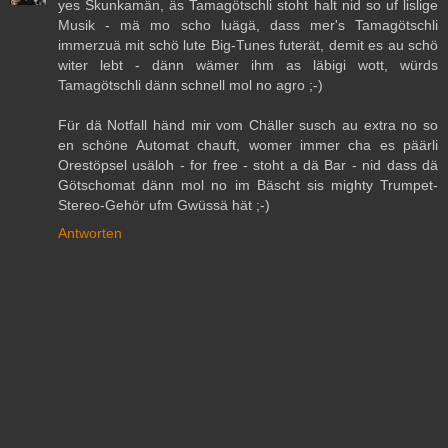
yes Skunkamän, äs Tamagötschli stoht halt nid so uf lislige
Musik - mä mo scho luägä, dass mer's Tamagötschli
immerzuä mit schö lute Big-Tunes futerät, demit es au schö
witer lebt - dänn wämer ihm as läbigi wott, würds
Tamagötschli dänn schnell mol no agro ;-)
Für dä Notfall händ mir vom Chäller susch au extra no so
en schöne Automat chauft, womer immer cha es päärli
Orestöpsel usäloh - for free - stoht a dä Bar - nid dass dä
Götschomat dänn mol no im Bäscht sis mighty Trumpet-
Stereo-Gehör ufm Gwüssä hät ;-)
Antworten