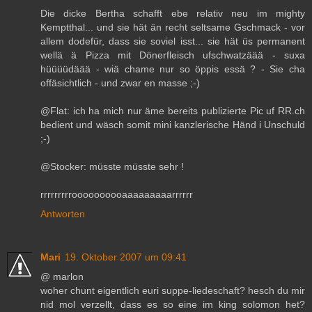
Die dicke Bertha schafft ebe relativ neu im mighty
Kemptthal... und sie hät än recht seltsame Gschmack - vor
allem dodefür, dass sie soviel isst... sie hät üs permanent
wellä ä Pizza mit Dönerfleisch ufschwatzäää - suxa
hüüüüdäää - wiä chame nur so öppis essä ? - Sie cha
offäsichtlich - und zwar en masse ;-)
@Flat: ich ha mich nur äme bereits publizierte Pic uf RR.ch
bedient und wäsch somit mini kanzlerische Händ i Unschuld
;-)
@Stocker: müsste müsste sehr !
rrrrrrrrroooooooooaaaaaaaaarrrrrr
Antworten
Mari
19. Oktober 2007 um 09:41
@ marlon
woher chunt eigentlich euri suppe-liedeschaft? hesch du mir
nid mol verzellt, dass es so eine im king solomon het?