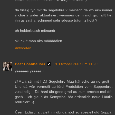
dä flissig typ mit dä segelohre ? meinsch dä wo eim immer
s chärtli wider aktualisiert wemmes denn mol gschafft het
ihn us sinä anschinend sehr süesse träum z holä ?
oh holderbusch mitnundr
skunk-it-man aka määääälen
Antworten
Beat Hochheuser
19. Oktober 2007 um 11:20
yeeeees yeeees !
@Mari: stimmt ! Dä Segelohre-Maa hät scho au no grult !!
Und dä wär vermutli au fürd Produktion vom Suppenbrot
zuständig... Dä hani übrigens grad au zum erschte mol döt
gseh - ich glaub äs Kemptthal hät ordentlich neue Lüütlis
rekrutiert :-)
Üseri Lidäschaft zielt im übrigä nöd so speziell ufd Suppä,