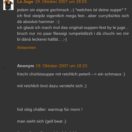
Le Juge
19. Oktober 2007 um 18:03
jedem sin eigene gschmack ;-) *welches ist deine suppe* ?
ich find steipilz eigentlich mega fein...aber curry/kürbis isch
dä absoluti hammer :-)
ich glaub ich mach mol das original-suppen-fest by le juge...
bruch nur no paar fliessigi rumpelstilzzli i dä chuchi wo mir
bi dänä leckerei hälfät... ;-)
Antworten
Anonym
19. Oktober 2007 um 18:23
frischi chürbissuppe mit reichlich peterli --> ein schmaus :)
mit reichlich brot dazu versteht sich ;)
hüt obig chäller: warmup für morn !
man sieht sich (gell beat ;)