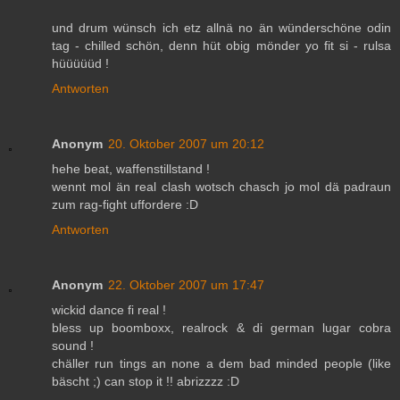
und drum wünsch ich etz allnä no än wünderschöne odin
tag - chilled schön, denn hüt obig mönder yo fit si - rulsa
hüüüüüd !
Antworten
Anonym
20. Oktober 2007 um 20:12
hehe beat, waffenstillstand !
wennt mol än real clash wotsch chasch jo mol dä padraun
zum rag-fight uffordere :D
Antworten
Anonym
22. Oktober 2007 um 17:47
wickid dance fi real !
bless up boomboxx, realrock & di german lugar cobra
sound !
chäller run tings an none a dem bad minded people (like
bäscht ;) can stop it !! abrizzzz :D