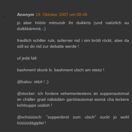
Anonym
19. Oktober 2007 um 00:48
jo aber hööör mitnundr ihr duikkrts (und natürlich au
duikkkärinnä...)
friedlich schiller ruls, soferner nid i sini brötli röckt, aber da
söll ez do nid zur debatte werde !
uf jedä fall:
bashment skunk ls. bashment ulsch am steez !
@balou: stitzt ! ;)
@stocker: ich fordere vehementestens än suppenautomat
im chäller grad näbädäm garööautomat womä cha leckere
kohlsuppe usäloh !
@schüüüsch: "suppenbrot zum ulsch" suckt jo wohl
hüüüüdägipfel !