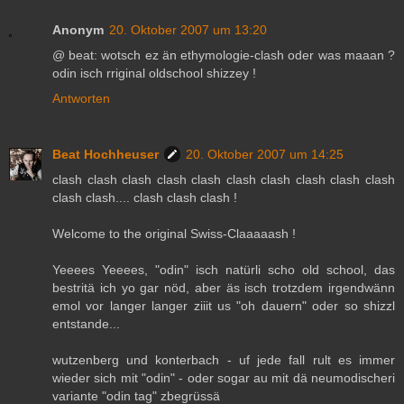
Anonym
20. Oktober 2007 um 13:20
@ beat: wotsch ez än ethymologie-clash oder was maaan ?
odin isch rriginal oldschool shizzey !
Antworten
Beat Hochheuser
20. Oktober 2007 um 14:25
clash clash clash clash clash clash clash clash clash clash
clash clash.... clash clash clash !
Welcome to the original Swiss-Claaaaash !
Yeeees Yeeees, "odin" isch natürli scho old school, das
bestritä ich yo gar nöd, aber äs isch trotzdem irgendwänn
emol vor langer langer ziiit us "oh dauern" oder so shizzl
entstande...
wutzenberg und konterbach - uf jede fall rult es immer
wieder sich mit "odin" - oder sogar au mit dä neumodischeri
variante "odin tag" zbegrüssä