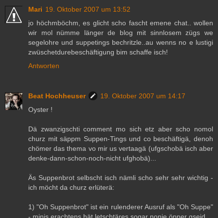
Mari
19. Oktober 2007 um 13:52
jo höchmböchm, es glicht scho fascht emene chat.. wollen
wir mol nümme länger de blog mit sinnlosem zügs we
segelohre und suppetings bechritzle..au wenns no e lustigi
zwüschetdurebeschäftigung bim schaffe isch!
Antworten
Beat Hochheuser
19. Oktober 2007 um 14:17
Oyster !
Dä zwanzigschti comment mo sich etz aber scho nomol
churz mit säppm Suppen-Tings und co beschäftigä, denoh
chömer das thema vo mir us vertaagä (ufgschobä isch aber
denke-dann-schon-noch-nicht ufghobä)...
Äs Suppenbrot selbscht isch nämli scho sehr sehr wichtig -
ich möcht da churz erlüterä:
1) "Oh Suppenbrot" ist ein rulenderer Ausruf als "Oh Suppe"
- minis erachtens hät letschtäres sogar nonie öpper gseid