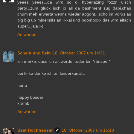
yeees yeees...da wird so di hyperlazing fözzn ulsch
party...zum glück isch jo all da bashment züg däbi.chas
chum meh erwartä wenns wieder abgoht...scho im vorus äs
big big up minersiits an likkal und boomboxx.das wird eifach
super...jaja ;-)
Antworten
Schein und Sein
18. Oktober 2007 um 14:31
ich merke, dass ich alt werde...oder bin *räusper*
bei ki-ka denke ich an kinderkanal...
hänu
häppy bösdei
kramb
Antworten
Beat Hochheuser
18. Oktober 2007 um 15:18