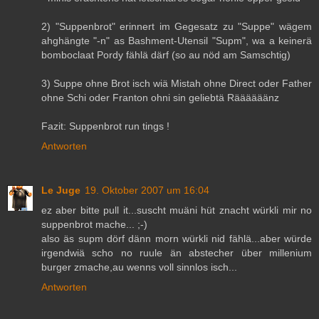
2) "Suppenbrot" erinnert im Gegesatz zu "Suppe" wägem
ahghängte "-n" as Bashment-Utensil "Supm", wa a keinerä
bomboclaat Pordy fählä därf (so au nöd am Samschtig)
3) Suppe ohne Brot isch wiä Mistah ohne Direct oder Father
ohne Schi oder Franton ohni sin geliebtä Räääääänz
Fazit: Suppenbrot run tings !
Antworten
Le Juge
19. Oktober 2007 um 16:04
ez aber bitte pull it...suscht muäni hüt znacht würkli mir no
suppenbrot mache... ;-)
also äs supm dörf dänn morn würkli nid fählä...aber würde
irgendwiä scho no ruule än abstecher über millenium
burger zmache,au wenns voll sinnlos isch...
Antworten