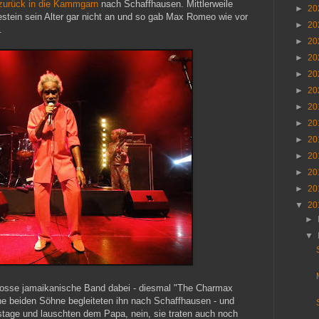
 zurück in die Kammgarn
nach Schaffhausen. Mittlerweile
►
20
tein sein Alter gar nicht an und so gab Max Romeo wie vor
►
20
.
►
20
►
20
►
20
►
20
►
20
►
20
►
20
►
20
►
20
►
20
▼
20
►
▼
 grosse jamaikanische Band dabei - diesmal "The Charmax
ne beiden Söhne begleiteten ihn nach Schaffhausen - und
stage und lauschten dem Papa, nein, sie traten auch noch