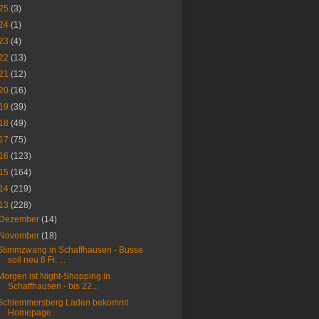
25
(3)
24
(1)
23
(4)
22
(13)
21
(12)
20
(16)
19
(39)
18
(49)
17
(75)
16
(123)
15
(164)
14
(219)
13
(228)
Dezember
(14)
November
(18)
Stimmzwang in Schaffhausen - Busse
soll neu 6 Fr. ...
Morgen ist Night-Shopping in
Schaffhausen - bis 22...
Schlemmersberg Laden bekommt
Homepage