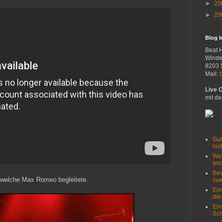
►
20
►
20
Blog 
Beat 
Winde
8203 
Mail:
Live 
mit de
Gut
nich
Wer
and
Bev
 welche Max Romeo begleitete.
zue
Ein
die
Ein
Sch