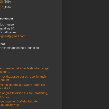
08
(309)
07
(156)
Impressum
Hochheuser
ggstieg 30
Schaffhausen
bigbeat@gmail.com
Chat
r Schaffhausen.net Redaktion:
e wissenschaftliche Texte uberzeugen
t nur ...
 rockitexter.de besucht, sollte auch
ere Inf...
or ich Motorol auswahle, prufe ich
rst die E...
e originelle Aktion zur Neueröffnung,
 siche...
 gelungener Staffelauftakt der
affhauser Koc...