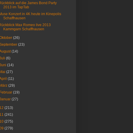
Rückblick auf die James Bond Party
2013 im TapTab
Muse Konzert in 4K heute im Kinepolis
Schaffhausen
Rückblick Max Romeo live 2013
Kammgarn Schaffhausen
Oktober
(26)
September
(23)
August
(14)
Juli
(6)
Juni
(14)
Mai
(27)
April
(11)
März
(29)
Februar
(19)
Januar
(27)
12
(213)
11
(241)
10
(275)
09
(279)