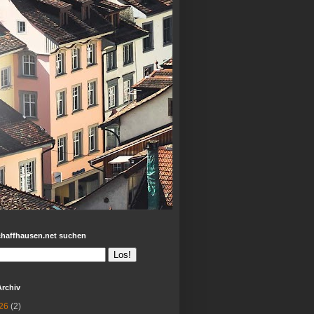
chaffhausen.net suchen
Archiv
26
(2)