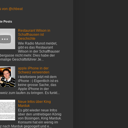
s von @chbeat
te Posts
Restaurant Wilson in
Schaffhausen ist
Geschichte
Wie Radio Munot meldet,
gibt es das Restaurant
Wilson in der Schaffhauser
ergasse nicht mehr. Dies habe der
malige Geschäftsführer Je...
apple iPhone in der
Schweiz verwenden
i telefoniere jetzt mit dem
iPhone :-) Eigentlich ist es
keine grosse Sache, das
Apple iPhone in der
weiz zum laufen zu bringen. Es funkt...
Neue Infos über King
Marduk
Es gibt wieder neue Infos
über den umtriebigen König
von Büsingen, King Marduk.
Konsumi hat ein wenig im
z nach Marduk gegoogelt und e...