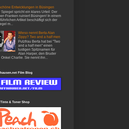
chöne Entwicklungen in Büsingen
 Spiegel spricht ein klares Urteil: Der
er-Franken ruiniert Büsingen! In einem
führlichen Artikel beschäftigt sich der
egel m...
Wieso nennt Berta Alan
Zippy? Two and a half men
Putzfrau Berta hat bei "Two
and a half men" einen
lustigen Spitznamen für
Alan Harper, den Bruder
 Onkel Charlie. Sie nennt ihn...
hausen.net Film Blog
 Tinte & Toner Shop