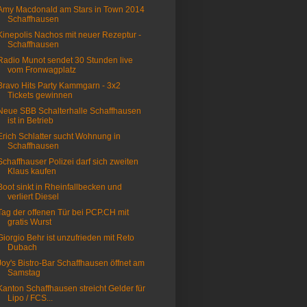
Amy Macdonald am Stars in Town 2014
Schaffhausen
Kinepolis Nachos mit neuer Rezeptur -
Schaffhausen
Radio Munot sendet 30 Stunden live
vom Fronwagplatz
Bravo Hits Party Kammgarn - 3x2
Tickets gewinnen
Neue SBB Schalterhalle Schaffhausen
ist in Betrieb
Erich Schlatter sucht Wohnung in
Schaffhausen
Schaffhauser Polizei darf sich zweiten
Klaus kaufen
Boot sinkt in Rheinfallbecken und
verliert Diesel
Tag der offenen Tür bei PCP.CH mit
gratis Wurst
Giorgio Behr ist unzufrieden mit Reto
Dubach
Joy's Bistro-Bar Schaffhausen öffnet am
Samstag
Kanton Schaffhausen streicht Gelder für
Lipo / FCS...