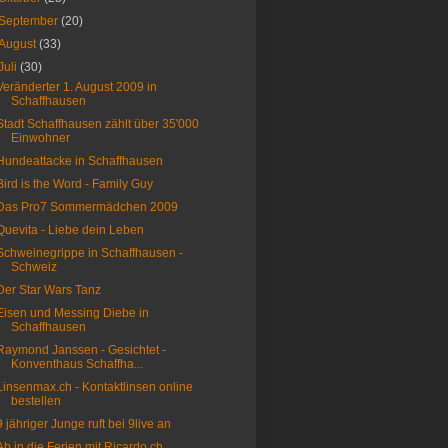
September
(20)
August
(33)
Juli
(30)
Veränderter 1. August 2009 in
Schaffhausen
Stadt Schaffhausen zählt über 35'000
Einwohner
Hundeattacke in Schaffhausen
Bird is the Word - Family Guy
Das Pro7 Sommermädchen 2009
Quevita - Liebe dein Leben
Schweinegrippe in Schaffhausen -
Schweiz
Der Star Wars Tanz
Eisen und Messing Diebe in
Schaffhausen
Raymond Janssen - Gesichtet -
Konventhaus Schaffha...
Linsenmax.ch - Kontaktlinsen online
bestellen
9 jähriger Junge ruft bei 9live an
Ab in die Ferien mit Ricardo.ch