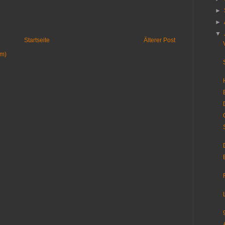
►
►
▼
Startseite
Älterer Post
om)