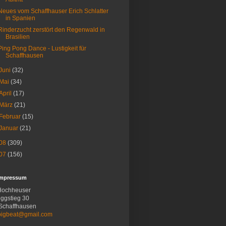
Neues vom Schaffhauser Erich Schlatter
in Spanien
Rinderzucht zerstört den Regenwald in
Brasilien
Ping Pong Dance - Lustigkeit für
Schaffhausen
Juni
(32)
Mai
(34)
April
(17)
März
(21)
Februar
(15)
Januar
(21)
08
(309)
07
(156)
Impressum
Hochheuser
ggstieg 30
Schaffhausen
bigbeat@gmail.com