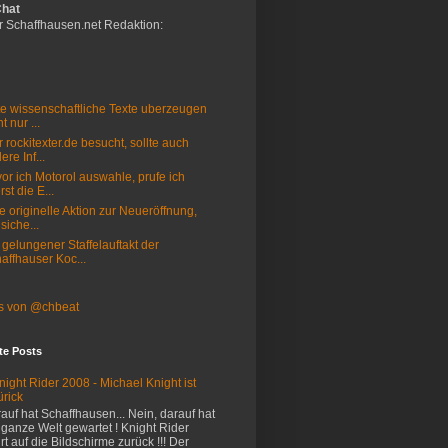
Chat
r Schaffhausen.net Redaktion:
e wissenschaftliche Texte uberzeugen
t nur ...
 rockitexter.de besucht, sollte auch
ere Inf...
or ich Motorol auswahle, prufe ich
rst die E...
e originelle Aktion zur Neueröffnung,
 siche...
 gelungener Staffelauftakt der
affhauser Koc...
s von @chbeat
te Posts
night Rider 2008 - Michael Knight ist
ürick
auf hat Schaffhausen... Nein, darauf hat
 ganze Welt gewartet ! Knight Rider
rt auf die Bildschirme zurück !!! Der