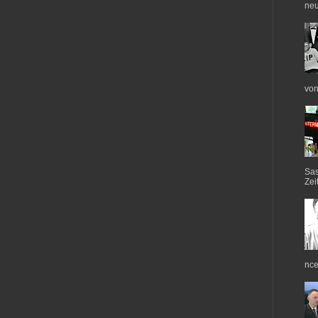
neu
von
Sas
Zei
nce