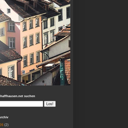
chaffhausen.net suchen
Archiv
26
(2)