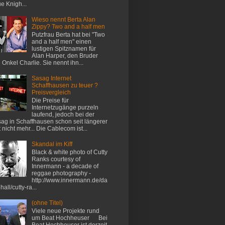
e Knigh...
Wieso nennt Berta Alan
Zippy? Two and a half men
Putzfrau Berta hat bei "Two
and a half men" einen
lustigen Spitznamen für
Alan Harper, den Bruder
 Onkel Charlie. Sie nennt ihn...
Sasag Internet
Schaffhausen zu teuer ?
Preisvergleich
Die Preise für
Internetzugänge purzeln
laufend, jedoch bei der
ag in Schaffhausen schon seit längerer
t nicht mehr... Die Cablecom ist...
Skandal im Kiff
Black & white photo of Cutty
Ranks courtesy of
Innermann - a decade of
reggae photography -
http://www.innermann.de/da
hall/cutty-ra...
(ohne Titel)
Viele neue Projekte rund
um Beat Hochheuser Bei