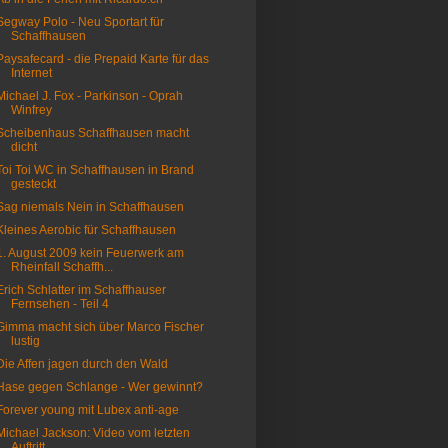
Segway Polo - Neu Sportart für
Schaffhausen
Paysafecard - die Prepaid Karte für das
Internet
Michael J. Fox - Parkinson - Oprah
Winfrey
Scheibenhaus Schaffhausen macht
dicht
Toi Toi WC in Schaffhausen in Brand
gesteckt
Sag niemals Nein in Schaffhausen
Kleines Aerobic für Schaffhausen
1. August 2009 kein Feuerwerk am
Rheinfall Schaffh...
Erich Schlatter im Schaffhauser
Fernsehen - Teil 4
Gimma macht sich über Marco Fischer
lustig
Die Affen jagen durch den Wald
Hase gegen Schlange - Wer gewinnt?
Forever young mit Lubex anti-age
Michael Jackson: Video vom letzten
Auftritt