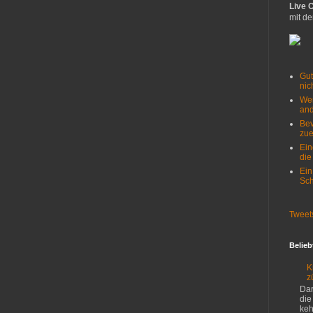
Live 
mit de
Gut
nich
Wer
and
Bev
zue
Ein
die
Ein
Sch
Tweet
Belieb
K
z
Dar
die
keh