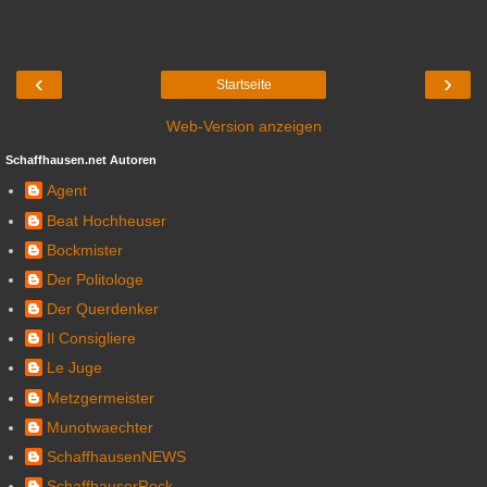
‹
›
Startseite
Web-Version anzeigen
Schaffhausen.net Autoren
Agent
Beat Hochheuser
Bockmister
Der Politologe
Der Querdenker
Il Consigliere
Le Juge
Metzgermeister
Munotwaechter
SchaffhausenNEWS
SchaffhauserRock