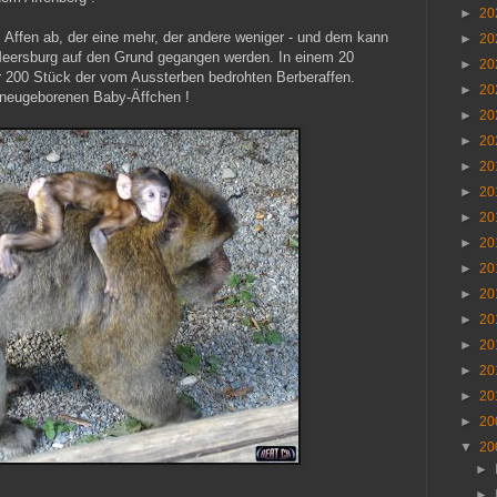
►
20
ffen ab, der eine mehr, der andere weniger - und dem kann
►
20
Meersburg auf den Grund gegangen werden. In einem 20
►
20
 200 Stück der vom Aussterben bedrohten Berberaffen.
►
20
2 neugeborenen Baby-Äffchen !
►
20
►
20
►
20
►
20
►
20
►
20
►
20
►
20
►
20
►
20
►
20
►
20
►
20
▼
20
►
►