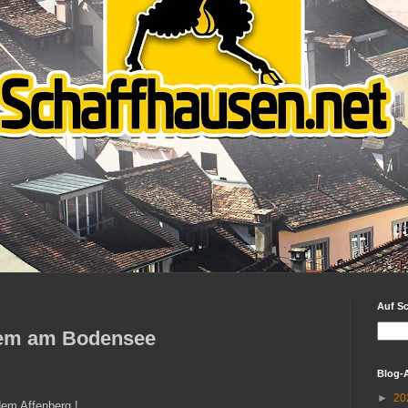
Auf S
alem am Bodensee
Blog-
►
20
em Affenberg !