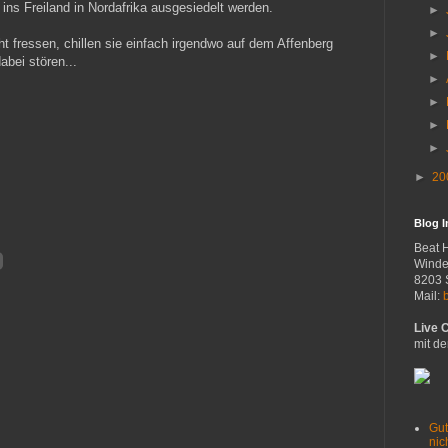
ins Freiland in Nordafrika ausgesiedelt werden.
►
►
t fressen, chillen sie einfach irgendwo auf dem Affenberg
►
abei stören...
►
►
►
►
►
20
Blog 
Beat 
Winde
8203 
Mail:
Live 
mit de
Gut
nich