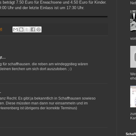
is beträgt 7.50 Euro für Erwachsene und 4.50 Euro für Kinder.
Net
9:00 Uhr und der letzte Einlass ist um 17:30 Uhr.
08
von
gt…
rg für schaffhausen. die reben am windeggstieg wären
kleinen tierchen um sich dort auszutoben. ;-)
Web
ehe
…
ganz Recht. Es gibt ja bekanntlich in Schaffhausen sowieso
ffen. Diese müssten man dann nur einsammeln und im
eerenberg ist übrigens der korrekte Terminus)
zum
Kan
Schaff