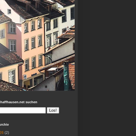
chaffhausen.net suchen
Archiv
26
(2)