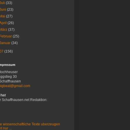
Juli
(33)
Juni
(23)
Mai
(27)
April
(26)
März
(37)
Februar
(25)
Januar
(34)
07
(156)
Impressum
Hochheuser
ggstieg 30
Schaffhausen
bigbeat@gmail.com
Chat
r Schaffhausen.net Redaktion:
e wissenschaftliche Texte uberzeugen
t nur ...