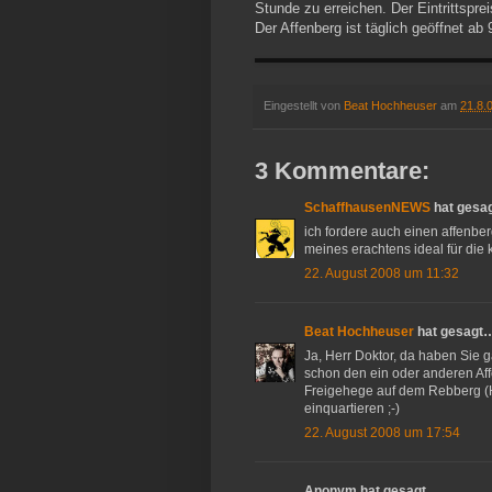
Stunde zu erreichen. Der Eintrittspre
Der Affenberg ist täglich geöffnet ab 
Eingestellt von
Beat Hochheuser
am
21.8.
3 Kommentare:
SchaffhausenNEWS
hat gesa
ich fordere auch einen affenbe
meines erachtens ideal für die 
22. August 2008 um 11:32
Beat Hochheuser
hat gesagt
Ja, Herr Doktor, da haben Sie 
schon den ein oder anderen A
Freigehege auf dem Rebberg (H
einquartieren ;-)
22. August 2008 um 17:54
Anonym hat gesagt…