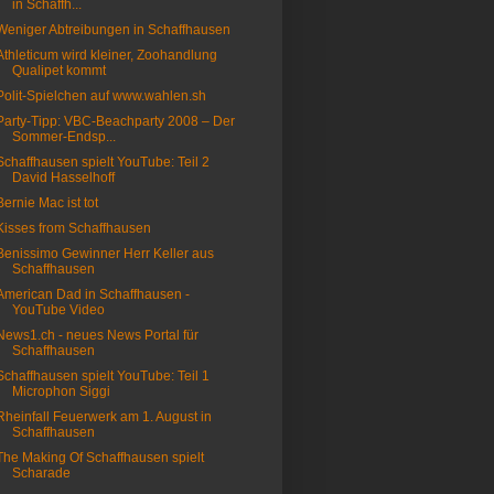
in Schaffh...
Weniger Abtreibungen in Schaffhausen
Athleticum wird kleiner, Zoohandlung
Qualipet kommt
Polit-Spielchen auf www.wahlen.sh
Party-Tipp: VBC-Beachparty 2008 – Der
Sommer-Endsp...
Schaffhausen spielt YouTube: Teil 2
David Hasselhoff
Bernie Mac ist tot
Kisses from Schaffhausen
Benissimo Gewinner Herr Keller aus
Schaffhausen
American Dad in Schaffhausen -
YouTube Video
News1.ch - neues News Portal für
Schaffhausen
Schaffhausen spielt YouTube: Teil 1
Microphon Siggi
Rheinfall Feuerwerk am 1. August in
Schaffhausen
The Making Of Schaffhausen spielt
Scharade