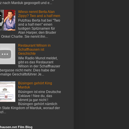
z nach Marduk gegoogelt und e...
Wieso nennt Berta Alan
Zippy? Two and a half men
Putzfrau Berta hat bei "Two
and a half men" einen
lustigen Spitznamen für
Alan Harper, den Bruder
 Onkel Charlie. Sie nennt ihn...
Restaurant Wilson in
Schaffhausen ist
Geschichte
Wie Radio Munot meldet,
gibt es das Restaurant
Wilson in der Schaffhauser
ergasse nicht mehr. Dies habe der
malige Geschäftsführer Je...
Büsingen gehört King
Marduk
Büsingen ist eine Deutsche
Exklave ! Nee du, das
stimmt ja gar nicht !
Büsingen gehört nämlich
 State Kingdom of Marduk, worauf der
zl...
hausen.net Film Blog