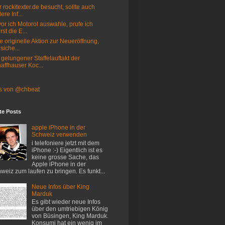
 rockitexter.de besucht, sollte auch
ere Inf...
or ich Motorol auswahle, prufe ich
rst die E...
e originelle Aktion zur Neueröffnung,
 siche...
 gelungener Staffelauftakt der
affhauser Koc...
s von @chbeat
te Posts
apple iPhone in der
Schweiz verwenden
i telefoniere jetzt mit dem
iPhone :-) Eigentlich ist es
keine grosse Sache, das
Apple iPhone in der
weiz zum laufen zu bringen. Es funkt...
Neue Infos über King
Marduk
Es gibt wieder neue Infos
über den umtriebigen König
von Büsingen, King Marduk.
Konsumi hat ein wenig im