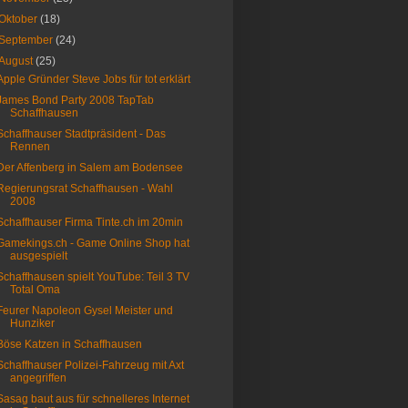
Oktober
(18)
September
(24)
August
(25)
Apple Gründer Steve Jobs für tot erklärt
James Bond Party 2008 TapTab
Schaffhausen
Schaffhauser Stadtpräsident - Das
Rennen
Der Affenberg in Salem am Bodensee
Regierungsrat Schaffhausen - Wahl
2008
Schaffhauser Firma Tinte.ch im 20min
Gamekings.ch - Game Online Shop hat
ausgespielt
Schaffhausen spielt YouTube: Teil 3 TV
Total Oma
Feurer Napoleon Gysel Meister und
Hunziker
Böse Katzen in Schaffhausen
Schaffhauser Polizei-Fahrzeug mit Axt
angegriffen
Sasag baut aus für schnelleres Internet