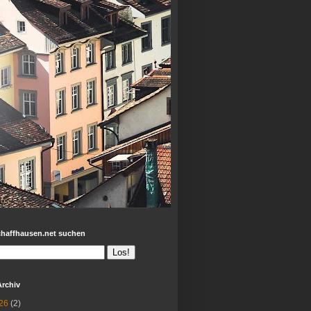
chaffhausen.net suchen
Archiv
26
(2)