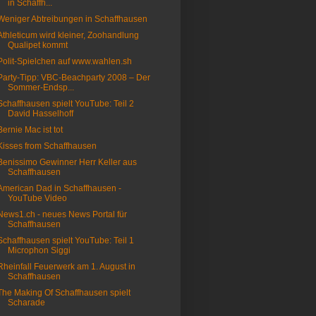
in Schaffh...
Weniger Abtreibungen in Schaffhausen
Athleticum wird kleiner, Zoohandlung
Qualipet kommt
Polit-Spielchen auf www.wahlen.sh
Party-Tipp: VBC-Beachparty 2008 – Der
Sommer-Endsp...
Schaffhausen spielt YouTube: Teil 2
David Hasselhoff
Bernie Mac ist tot
Kisses from Schaffhausen
Benissimo Gewinner Herr Keller aus
Schaffhausen
American Dad in Schaffhausen -
YouTube Video
News1.ch - neues News Portal für
Schaffhausen
Schaffhausen spielt YouTube: Teil 1
Microphon Siggi
Rheinfall Feuerwerk am 1. August in
Schaffhausen
The Making Of Schaffhausen spielt
Scharade