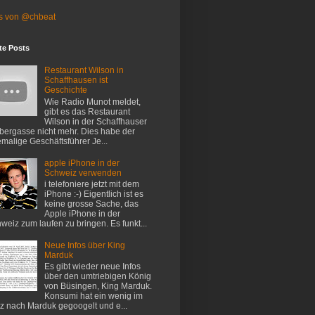
s von @chbeat
te Posts
Restaurant Wilson in
Schaffhausen ist
Geschichte
Wie Radio Munot meldet,
gibt es das Restaurant
Wilson in der Schaffhauser
ergasse nicht mehr. Dies habe der
malige Geschäftsführer Je...
apple iPhone in der
Schweiz verwenden
i telefoniere jetzt mit dem
iPhone :-) Eigentlich ist es
keine grosse Sache, das
Apple iPhone in der
weiz zum laufen zu bringen. Es funkt...
Neue Infos über King
Marduk
Es gibt wieder neue Infos
über den umtriebigen König
von Büsingen, King Marduk.
Konsumi hat ein wenig im
z nach Marduk gegoogelt und e...