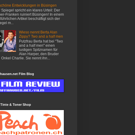
chöne Entwicklungen in Büsingen
 Spiegel spricht ein klares Urteil: Der
er-Franken ruiniert Büsingen! In einem
führlichen Artikel beschäftigt sich der
egel m...
Wieso nennt Berta Alan
Zippy? Two and a half men
Putzfrau Berta hat bei "Two
and a half men" einen
lustigen Spitznamen für
Alan Harper, den Bruder
 Onkel Charlie. Sie nennt ihn...
hausen.net Film Blog
 Tinte & Toner Shop