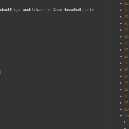
►
20
ichael Knight, auch bekannt als David Hasselhoff, an der
►
20
►
20
►
20
►
20
►
20
►
20
►
20
►
20
►
20
►
20
►
20
►
20
►
20
►
20
►
20
►
20
▼
20
►
►