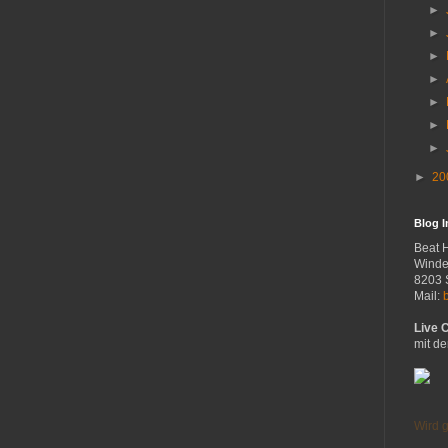
►
►
►
►
►
►
►
►
20
Blog 
Beat 
Winde
8203 
Mail:
Live 
mit de
Wird g