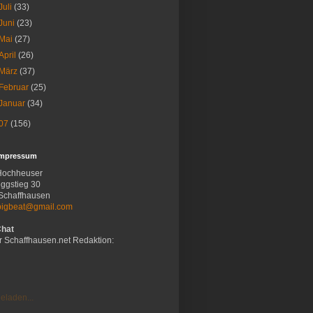
Juli
(33)
Juni
(23)
Mai
(27)
April
(26)
März
(37)
Februar
(25)
Januar
(34)
07
(156)
Impressum
Hochheuser
ggstieg 30
Schaffhausen
bigbeat@gmail.com
Chat
r Schaffhausen.net Redaktion:
eladen...