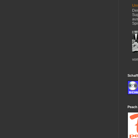
Uns
Der
Sup
aus
Spi
von
Schaff
Peach