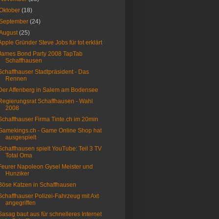
Oktober
(18)
September
(24)
August
(25)
Apple Gründer Steve Jobs für tot erklärt
James Bond Party 2008 TapTab
Schaffhausen
Schaffhauser Stadtpräsident - Das
Rennen
Der Affenberg in Salem am Bodensee
Regierungsrat Schaffhausen - Wahl
2008
Schaffhauser Firma Tinte.ch im 20min
Gamekings.ch - Game Online Shop hat
ausgespielt
Schaffhausen spielt YouTube: Teil 3 TV
Total Oma
Feurer Napoleon Gysel Meister und
Hunziker
Böse Katzen in Schaffhausen
Schaffhauser Polizei-Fahrzeug mit Axt
angegriffen
Sasag baut aus für schnelleres Internet