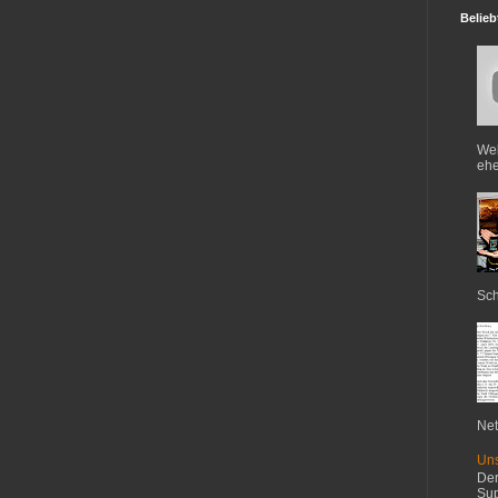
Belieb
Web
ehe
Sch
Net
Uns
Der
Sup