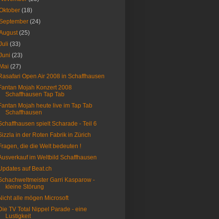
Oktober
(18)
September
(24)
August
(25)
Juli
(33)
Juni
(23)
Mai
(27)
Rasafari Open Air 2008 in Schaffhausen
Fantan Mojah Konzert 2008
Schaffhausen Tap Tab
Fantan Mojah heute live im Tap Tab
Schaffhausen
Schaffhausen spielt Scharade - Teil 6
Sizzla in der Roten Fabrik in Zürich
Fragen, die die Welt bedeuten !
Ausverkauf im Weltbild Schaffhausen
Updates auf Beat.ch
Schachweltmeister Garri Kasparow -
kleine Störung
Nicht alle mögen Microsoft
Die TV Total Nippel Parade - eine
Lustigkeit