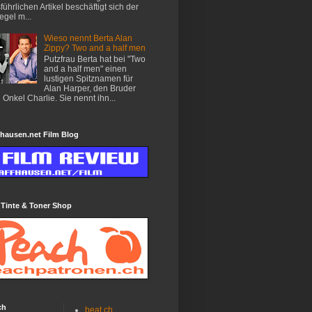
führlichen Artikel beschäftigt sich der
egel m...
Wieso nennt Berta Alan
Zippy? Two and a half men
Putzfrau Berta hat bei "Two
and a half men" einen
lustigen Spitznamen für
Alan Harper, den Bruder
 Onkel Charlie. Sie nennt ihn...
hausen.net Film Blog
 Tinte & Toner Shop
ch
beat.ch