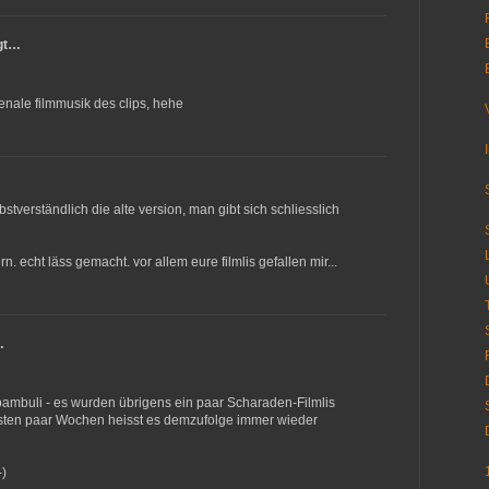
gt…
ale filmmusik des clips, hehe
lbstverständlich die alte version, man gibt sich schliesslich
 echt läss gemacht. vor allem eure filmlis gefallen mir...
…
ambuli - es wurden übrigens ein paar Scharaden-Filmlis
chsten paar Wochen heisst es demzufolge immer wieder
-)