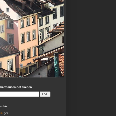
chaffhausen.net suchen
Archiv
26
(2)