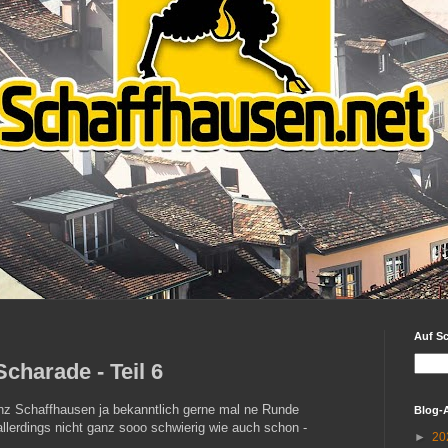
Auf S
charade - Teil 6
nz Schaffhausen ja bekanntlich gerne mal ne Runde
Blog-
llerdings nicht ganz sooo schwierig wie auch schon -
►
20