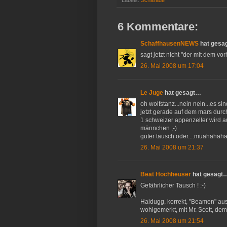
Labels:
Scharade
6 Kommentare:
SchaffhausenNEWS
hat gesa
sagt jetzt nicht "der mit dem vo
26. Mai 2008 um 17:04
Le Juge
hat gesagt…
oh wolfstanz...nein nein...es s
jetzt gerade auf dem mars durc
1 schweizer appenzeller wird a
männchen ;-)
guter tausch oder....muahahah
26. Mai 2008 um 21:37
Beat Hochheuser
hat gesagt
Gefährlicher Tausch ! :-)
Haidugg, korrekt, "Beamen" aus
wohlgemerkt, mit Mr. Scott, dem
26. Mai 2008 um 21:54