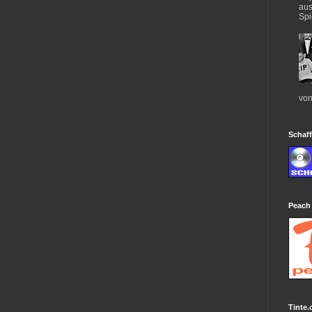
aus
Spi
von
Schaff
Peach
Tinte.