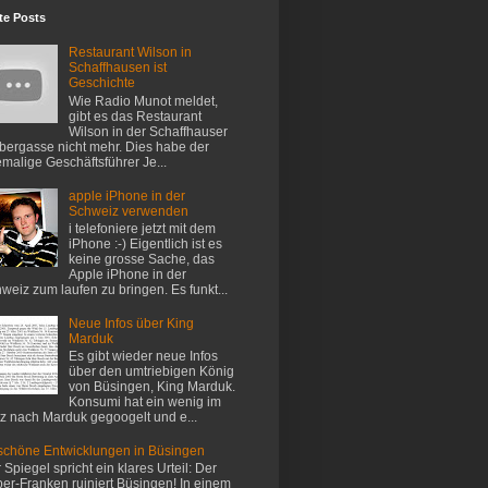
te Posts
Restaurant Wilson in
Schaffhausen ist
Geschichte
Wie Radio Munot meldet,
gibt es das Restaurant
Wilson in der Schaffhauser
ergasse nicht mehr. Dies habe der
malige Geschäftsführer Je...
apple iPhone in der
Schweiz verwenden
i telefoniere jetzt mit dem
iPhone :-) Eigentlich ist es
keine grosse Sache, das
Apple iPhone in der
weiz zum laufen zu bringen. Es funkt...
Neue Infos über King
Marduk
Es gibt wieder neue Infos
über den umtriebigen König
von Büsingen, King Marduk.
Konsumi hat ein wenig im
z nach Marduk gegoogelt und e...
chöne Entwicklungen in Büsingen
 Spiegel spricht ein klares Urteil: Der
er-Franken ruiniert Büsingen! In einem