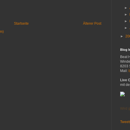
►
►
►
Startseite
Älterer Post
►
om)
►
20
Blog 
Beat 
Winde
8203 
Mail:
Live 
mit de
Wird g
Tweet