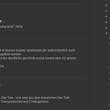
►
►
►
gt…
►
rhang tanzt", hehe
►
▼
ind di kleinen beamer-spielereien,die wahrscheinlich auch
hgeführt werden...
uf die oberfläche geschickt,zurück kommt aber ein grünes
aha
…
 Star Trek - und zwar aus dem klassischen Star Trek
 Transporterchief und Chefingenieur...