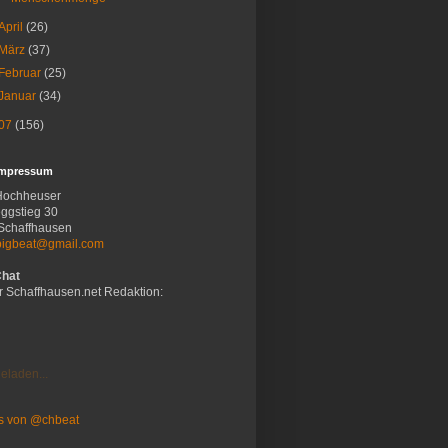
April
(26)
März
(37)
Februar
(25)
Januar
(34)
07
(156)
Impressum
Hochheuser
ggstieg 30
Schaffhausen
bigbeat@gmail.com
Chat
r Schaffhausen.net Redaktion:
eladen...
s von @chbeat