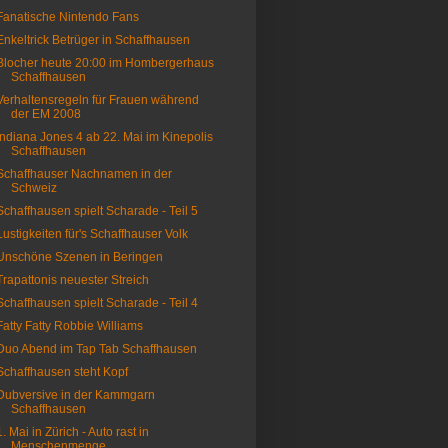
Fanatische Nintendo Fans
Enkeltrick Betrüger in Schaffhausen
Blocher heute 20:00 im Hombergerhaus
Schaffhausen
Verhaltensregeln für Frauen während
der EM 2008
Indiana Jones 4 ab 22. Mai im Kinepolis
Schaffhausen
Schaffhauser Nachnamen in der
Schweiz
Schaffhausen spielt Scharade - Teil 5
Lustigkeiten für's Schaffhauser Volk
Unschöne Szenen in Beringen
Trapattonis neuester Streich
Schaffhausen spielt Scharade - Teil 4
Fatty Fatty Robbie Williams
Duo Abend im Tap Tab Schaffhausen
Schaffhausen steht Kopf
Dubversive in der Kammgarn
Schaffhausen
1. Mai in Zürich - Auto rast in
Menschenmenge