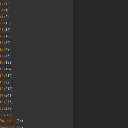
25
(3)
24
(1)
23
(4)
22
(13)
21
(12)
20
(16)
19
(39)
18
(49)
17
(75)
16
(123)
15
(164)
14
(219)
13
(228)
12
(213)
11
(241)
10
(275)
09
(279)
08
(309)
Dezember
(14)
November
(23)