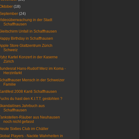
Oktober
(18)
September
(24)
Videoüberwachung in der Stadt
Schaffhausen
Gleitschirm Unfall in Schaffhausen
Happy Birthday in Schaffhausen
Apple Store Glattzentrum Zürich
Schweiz
Vybz Kartel Konzert in der Kaserne
Zürich
Bundesrat Hans-Rudolf Merz im Koma -
Herzinfarkt
Schaffhauser Mensch in der Schweizer
Familie
Kantifest 2008 Kanti Schaffhausen
Fuchs du hast den K.I.T.T. gestohlen ?
Skandalöses Jahrbuch aus
Schaffhausen
Tankstellen-Räuber aus Neuhausen
noch nicht gefasst
Heute Sixties Club im Chäller
Global Players - Nackte Wahrheiten in