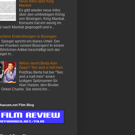
Neue Infos über King
Marduk
Es gibt wieder neue Infos
über den umtriebigen König
von Büsingen, King Marduk.
Konsumi hat ein wenig im
z nach Marduk gegoogelt und e...
chöne Entwicklungen in Büsingen
 Spiegel spricht ein klares Urteil: Der
er-Franken ruiniert Büsingen! In einem
führlichen Artikel beschäftigt sich der
egel m...
Wieso nennt Berta Alan
Zippy? Two and a half men
Putzfrau Berta hat bei "Two
and a half men" einen
lustigen Spitznamen für
Alan Harper, den Bruder
 Onkel Charlie. Sie nennt ihn...
hausen.net Film Blog