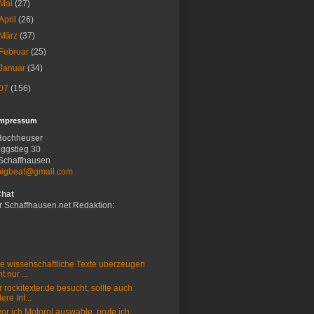
Mai
(27)
April
(26)
März
(37)
Februar
(25)
Januar
(34)
07
(156)
Impressum
Hochheuser
ggstieg 30
Schaffhausen
bigbeat@gmail.com
Chat
r Schaffhausen.net Redaktion:
e wissenschaftliche Texte uberzeugen
t nur ...
 rockitexter.de besucht, sollte auch
ere Inf...
or ich Motorol auswahle, prufe ich