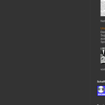
Net
Uns
Der
Sup
aus
Spi
von
Schaff