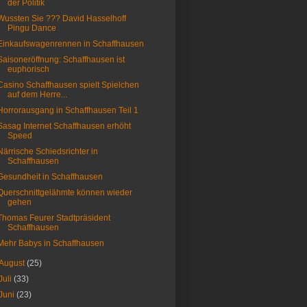
der Politik
Wussten Sie ??? David Hasselhoff
Pingu Dance
Einkaufswagenrennen in Schaffhausen
Saisoneröffnung: Schaffhausen ist
euphorisch
Casino Schaffhausen spielt Spielchen
auf dem Herre...
Horrorausgang in Schaffhausen Teil 1
Sasag Internet Schaffhausen erhöht
Speed
Närrische Schiedsrichter in
Schaffhausen
Gesundheit in Schaffhausen
Querschnittgelähmte können wieder
gehen
Thomas Feurer Stadtpräsident
Schaffhausen
Mehr Babys in Schaffhausen
August
(25)
Juli
(33)
Juni
(23)