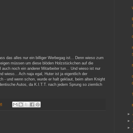
ss das alles nur ein billiger Werbegag ist... Denn wieso zum
ssteigen müssen um diese blöden Holzstückchen auf die
auch noch ein anderer Mitarbeiter tun... Und wieso ist nur
d wieso... Ach naja egal, Huter ist ja eigentlich der
ch - und wenn schon, wurde er halt geklaut, beim alten Knight
dentische Autos, da K.I.T.T. nach jedem Sprung so ziemlich
08
►
►
►