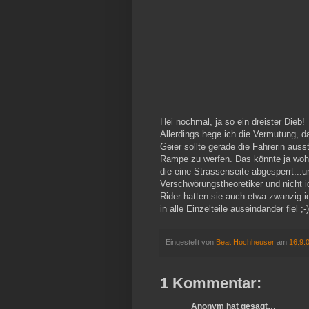
Hei nochmal, ja so ein dreister Dieb!
Allerdings hege ich die Vermutung, da
Geier sollte gerade die Fahrerin au
Rampe zu werfen. Das könnte ja wohl 
die eine Strassenseite abgesperrt...un
Verschwörungstheoretiker und nicht i
Rider hatten sie auch etwa zwanzig i
in alle Einzelteile auseindander fiel ;-)
Eingestellt von
Beat Hochheuser
am
16.9.
1 Kommentar:
Anonym hat gesagt…