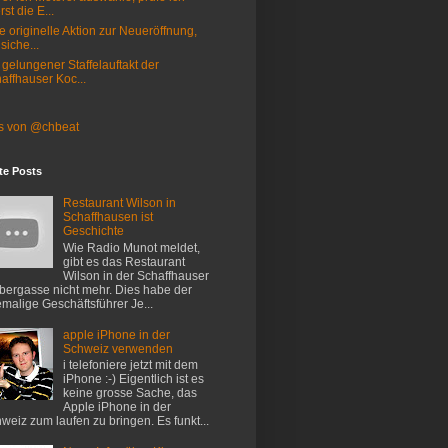
rst die E...
e originelle Aktion zur Neueröffnung,
 siche...
 gelungener Staffelauftakt der
affhauser Koc...
s von @chbeat
te Posts
Restaurant Wilson in
Schaffhausen ist
Geschichte
Wie Radio Munot meldet,
gibt es das Restaurant
Wilson in der Schaffhauser
ergasse nicht mehr. Dies habe der
malige Geschäftsführer Je...
apple iPhone in der
Schweiz verwenden
i telefoniere jetzt mit dem
iPhone :-) Eigentlich ist es
keine grosse Sache, das
Apple iPhone in der
weiz zum laufen zu bringen. Es funkt...