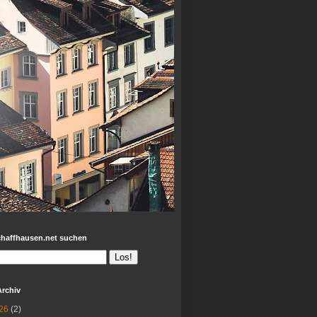
chaffhausen.net suchen
Archiv
26
(2)