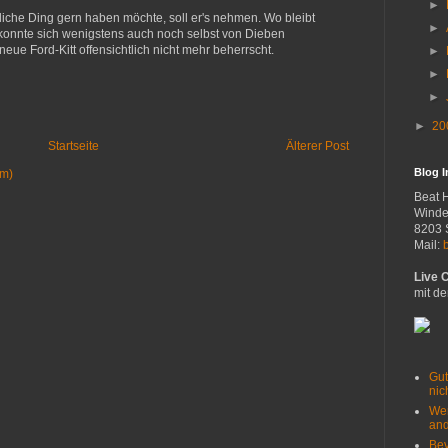
►
iche Ding gern haben möchte, soll er's nehmen. Wo bleibt
►
 konnte sich wenigstens auch noch selbst von Dieben
neue Ford-Kitt offensichtlich nicht mehr beherrscht.
►
►
►
►
20
Startseite
Älterer Post
Blog 
om)
Beat 
Winde
8203 
Mail:
Live 
mit de
Gut
nich
Wer
and
Bev