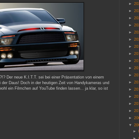
►
20
►
20
►
20
►
20
►
20
►
20
►
20
►
20
►
20
►
20
►
20
 Der neue K.I.T.T. sei bei einer Präsentation von einem
►
20
i der Daus! Doch in der heutigen Zeit von Handykameras und
hl ein Filmchen auf YouTube finden lassen... ja klar, so ist
►
20
►
20
►
20
►
20
►
20
▼
20
►
►