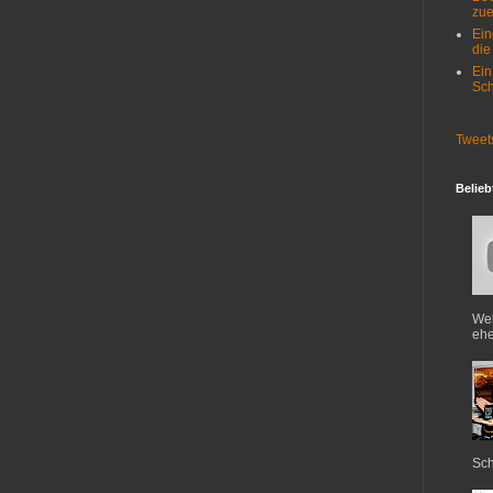
zue
Ein
die
Ein
Sch
Tweet
Belieb
Web
ehe
Sch