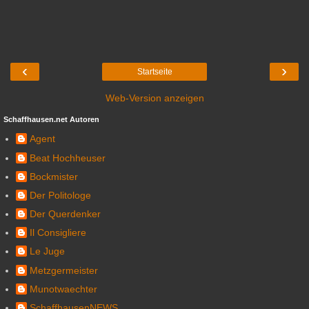
‹
›
Startseite
Web-Version anzeigen
Schaffhausen.net Autoren
Agent
Beat Hochheuser
Bockmister
Der Politologe
Der Querdenker
Il Consigliere
Le Juge
Metzgermeister
Munotwaechter
SchaffhausenNEWS