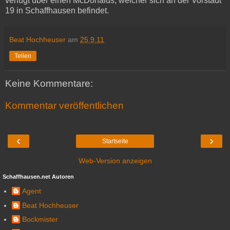
verfügt über einen McDonalds, welcher sich an der Vorstadt
19 in Schaffhausen befindet.
Beat Hochheuser
am
25.9.11
Teilen
Keine Kommentare:
Kommentar veröffentlichen
‹
›
Startseite
Web-Version anzeigen
Schaffhausen.net Autoren
Agent
Beat Hochheuser
Bockmister