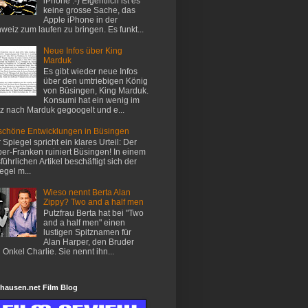
iPhone :-) Eigentlich ist es
keine grosse Sache, das
Apple iPhone in der
weiz zum laufen zu bringen. Es funkt...
Neue Infos über King
Marduk
Es gibt wieder neue Infos
über den umtriebigen König
von Büsingen, King Marduk.
Konsumi hat ein wenig im
z nach Marduk gegoogelt und e...
chöne Entwicklungen in Büsingen
 Spiegel spricht ein klares Urteil: Der
er-Franken ruiniert Büsingen! In einem
führlichen Artikel beschäftigt sich der
egel m...
Wieso nennt Berta Alan
Zippy? Two and a half men
Putzfrau Berta hat bei "Two
and a half men" einen
lustigen Spitznamen für
Alan Harper, den Bruder
 Onkel Charlie. Sie nennt ihn...
hausen.net Film Blog