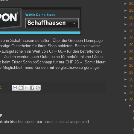
►
20
►
20
►
20
►
20
►
20
►
20
ätze in Schaffhausen schaffen. Über die Groupon Homepage
►
20
stige Gutscheine für ihren Shop anbieten. Beispielsweise
kaufsgutschein im Wert von CHF 60.-- für den betreffenden
►
20
--. Zudem werden auch Gutscheine für herkömmliche Läden
►
20
t beim Frisör SchnippSchnapp für nur CHF 25.--. Somit bietet
►
20
e Möglichkeit, neue Kunden mit vergleichsweise günstiger
►
20
►
20
►
20
11
►
20
▼
20
▼
gt…
mir ein bisschen sonderbar. hast du das mal ausprobiert