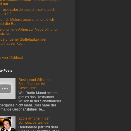
t nur ...
 rockitexter.de besucht, sollte auch
ere Inf...
or ich Motorol auswahle, prufe ich
rst die E...
e originelle Aktion zur Neueröffnung,
 siche...
 gelungener Staffelauftakt der
affhauser Koc...
s von @chbeat
te Posts
Restaurant Wilson in
Schaffhausen ist
Geschichte
Wie Radio Munot meldet,
gibt es das Restaurant
Wilson in der Schaffhauser
ergasse nicht mehr. Dies habe der
malige Geschäftsführer Je...
apple iPhone in der
Schweiz verwenden
i telefoniere jetzt mit dem