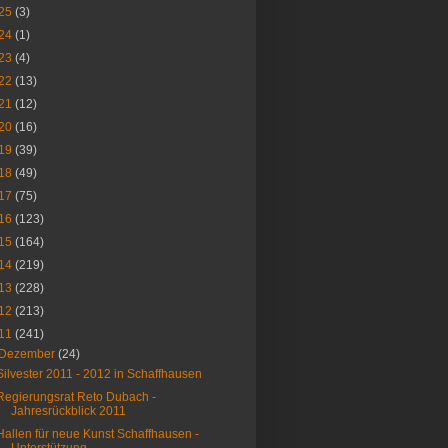
25
(3)
24
(1)
23
(4)
22
(13)
21
(12)
20
(16)
19
(39)
18
(49)
17
(75)
16
(123)
15
(164)
14
(219)
13
(228)
12
(213)
11
(241)
Dezember
(24)
Silvester 2011 - 2012 in Schaffhausen
Regierungsrat Reto Dubach -
Jahresrückblick 2011
Hallen für neue Kunst Schaffhausen -