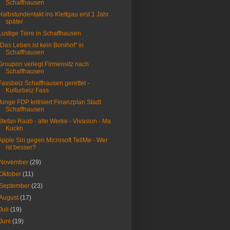
Schaffhausen
Halbstundentakt ins Klettgau erst 1 Jahr
später
Lustige Tiere in Schaffhausen
"Das Leben ist kein Bonihof" in
Schaffhausen
Groupon verlegt Firmensitz nach
Schaffhausen
Fassbeiz Schaffhausen gerettet -
Kulturbeiz Fass
Junge FDP kritisiert Finanzplan Stadt
Schaffhausen
Stefan Raab - alte Werke - Vivasion - Ma
Kuckn
Apple Siri gegen Microsoft TellMe - Wer
ist besser?
November
(29)
Oktober
(11)
September
(23)
August
(17)
Juli
(19)
Juni
(19)