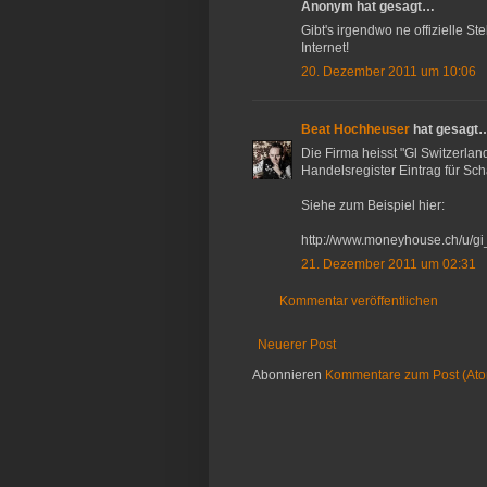
Anonym hat gesagt…
Gibt's irgendwo ne offizielle S
Internet!
20. Dezember 2011 um 10:06
Beat Hochheuser
hat gesagt
Die Firma heisst "Gl Switzerla
Handelsregister Eintrag für Sc
Siehe zum Beispiel hier:
http://www.moneyhouse.ch/u/g
21. Dezember 2011 um 02:31
Kommentar veröffentlichen
Neuerer Post
Abonnieren
Kommentare zum Post (At