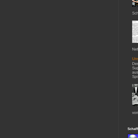
Sch
Net
Uns
Der
Sup
aus
Spi
von
Schaff