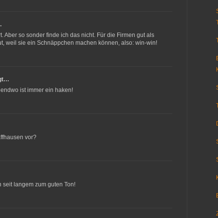
…
. Aber so sonder finde ich das nicht. Für die Firmen gut als
t, weil sie ein Schnäppchen machen können, also: win-win!
gt…
rgendwo ist immer ein haken!
affhausen vor?
n seit langem zum guten Ton!