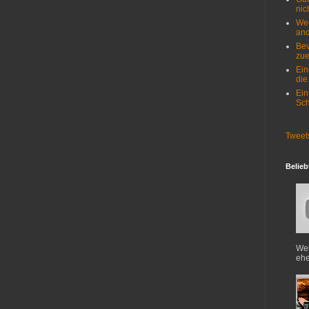
nich
Wer
and
Bev
zue
Ein
die
Ein
Sch
Tweet
Belieb
Web
ehe