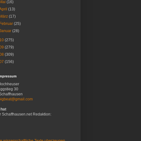
Mai
(16)
April
(13)
März
(17)
Februar
(25)
Januar
(28)
10
(275)
09
(279)
08
(309)
07
(156)
Impressum
Hochheuser
ggstieg 30
Schaffhausen
bigbeat@gmail.com
Chat
r Schaffhausen.net Redaktion:
e wissenschaftliche Texte uberzeugen