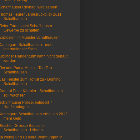
Unterstützung
Schaffhauser Rhybadi wird saniert
Thomas Feurer Jahresrückblick 2011
Schaffhausen
Tiefer Euro macht Schaffhauser
Gewerbe zu schaffen
Explosion im Münster Schaffhausen
Kammgarn Schaffhausen - mehr
internationale Stars
Siblinger Randenturm kann nicht gebaut
werden
Tim und Puma Mimi im Tap Tab
Schaffhausen
Das Fenster zum Hof ist zu - Domino
Schaffhausen
Stadtrat Peter Käppler - Schaffhausen
soll wachsen
Schaffhauser Polizei entdeckt 7
Hanfplantagen
Kammgarn Schaffhausen erhält ab 2012
mehr Geld
Bleiche - Grösste Baustelle
Schaffhausen - Urbahn
Zu wenig und zu teure Wohnungen in