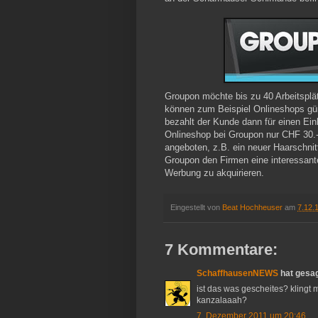
Groupon möchte bis zu 40 Arbeitspl
können zum Beispiel Onlineshops gün
bezahlt der Kunde dann für einen Ein
Onlineshop bei Groupon nur CHF 30.
angeboten, z.B. ein neuer Haarschnit
Groupon den Firmen eine interessant
Werbung zu akquirieren.
Eingestellt von
Beat Hochheuser
am
7.12.
7 Kommentare:
SchaffhausenNEWS
hat gesa
ist das was gescheites? klingt 
kanzalaaah?
7. Dezember 2011 um 20:46