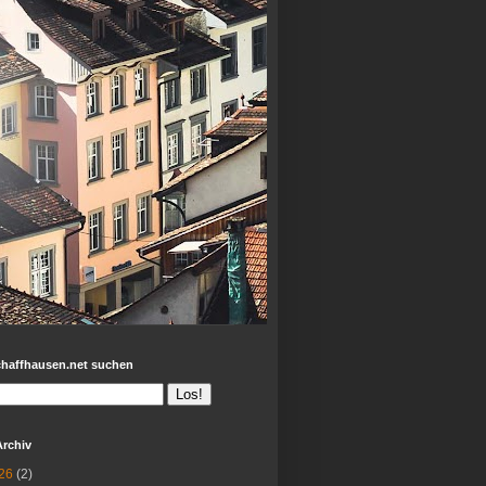
chaffhausen.net suchen
Archiv
26
(2)