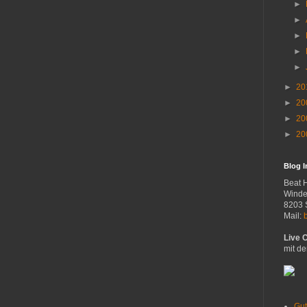
►
►
►
►
►
►
20
►
20
►
20
►
20
Blog 
Beat 
Winde
8203 
Mail:
Live 
mit de
Gut