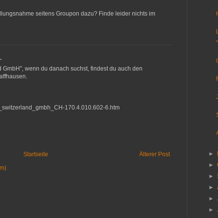
tellungsnahme seitens Groupon dazu? Finde leider nichts im
…
nd GmbH", wenn du danach suchst, findest du auch den
haffhausen.
i_switzerland_gmbh_CH-170.4.010.602-6.htm
►
Startseite
Älterer Post
►
om)
►
►
►
►