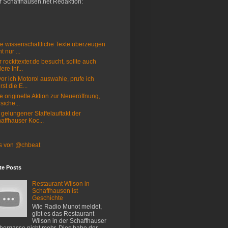
r Schaffhausen.net Redaktion:
e wissenschaftliche Texte uberzeugen
t nur ...
 rockitexter.de besucht, sollte auch
ere Inf...
or ich Motorol auswahle, prufe ich
rst die E...
e originelle Aktion zur Neueröffnung,
 siche...
 gelungener Staffelauftakt der
affhauser Koc...
s von @chbeat
te Posts
Restaurant Wilson in
Schaffhausen ist
Geschichte
Wie Radio Munot meldet,
gibt es das Restaurant
Wilson in der Schaffhauser
ergasse nicht mehr. Dies habe der