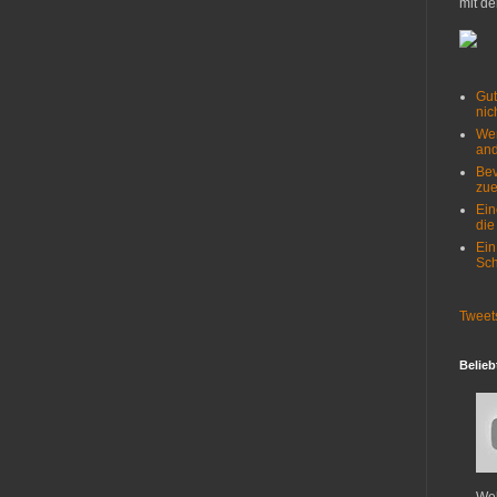
mit de
Gut
nich
Wer
and
Bev
zue
Ein
die
Ein
Sch
Tweet
Belieb
Web