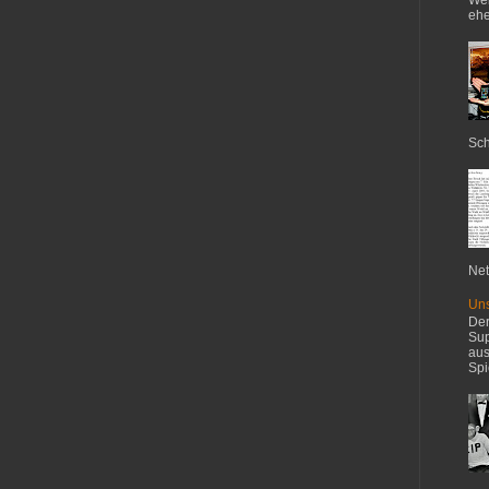
ehe
Sch
Net
Uns
Der
Sup
aus
Spi