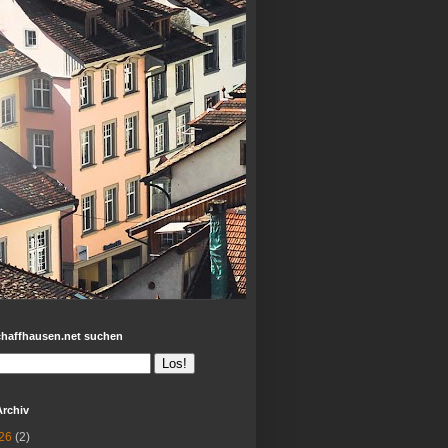
chaffhausen.net suchen
Archiv
26
(2)