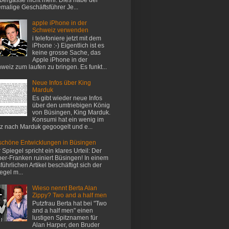
malige Geschäftsführer Je...
apple iPhone in der
Schweiz verwenden
i telefoniere jetzt mit dem
iPhone :-) Eigentlich ist es
keine grosse Sache, das
Apple iPhone in der
weiz zum laufen zu bringen. Es funkt...
Neue Infos über King
Marduk
Es gibt wieder neue Infos
über den umtriebigen König
von Büsingen, King Marduk.
Konsumi hat ein wenig im
z nach Marduk gegoogelt und e...
chöne Entwicklungen in Büsingen
 Spiegel spricht ein klares Urteil: Der
er-Franken ruiniert Büsingen! In einem
führlichen Artikel beschäftigt sich der
egel m...
Wieso nennt Berta Alan
Zippy? Two and a half men
Putzfrau Berta hat bei "Two
and a half men" einen
lustigen Spitznamen für
Alan Harper, den Bruder