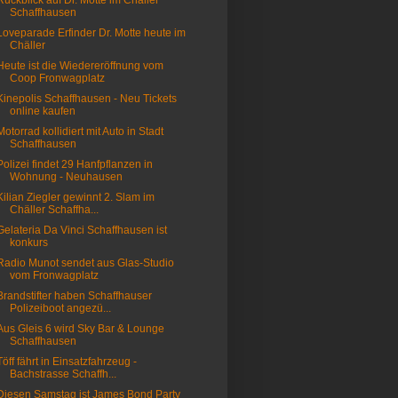
Rückblick auf Dr. Motte im Chäller
Schaffhausen
Loveparade Erfinder Dr. Motte heute im
Chäller
Heute ist die Wiedereröffnung vom
Coop Fronwagplatz
Kinepolis Schaffhausen - Neu Tickets
online kaufen
Motorrad kollidiert mit Auto in Stadt
Schaffhausen
Polizei findet 29 Hanfpflanzen in
Wohnung - Neuhausen
Kilian Ziegler gewinnt 2. Slam im
Chäller Schaffha...
Gelateria Da Vinci Schaffhausen ist
konkurs
Radio Munot sendet aus Glas-Studio
vom Fronwagplatz
Brandstifter haben Schaffhauser
Polizeiboot angezü...
Aus Gleis 6 wird Sky Bar & Lounge
Schaffhausen
Töff fährt in Einsatzfahrzeug -
Bachstrasse Schaffh...
Diesen Samstag ist James Bond Party