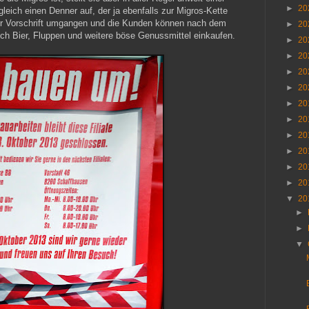
►
20
gleich einen Denner auf, der ja ebenfalls zur Migros-Kette
iler Vorschrift umgangen und die Kunden können nach dem
►
20
ch Bier, Fluppen und weitere böse Genussmittel einkaufen.
►
20
►
20
►
20
►
20
►
20
►
20
►
20
►
20
►
20
►
20
▼
20
►
►
▼