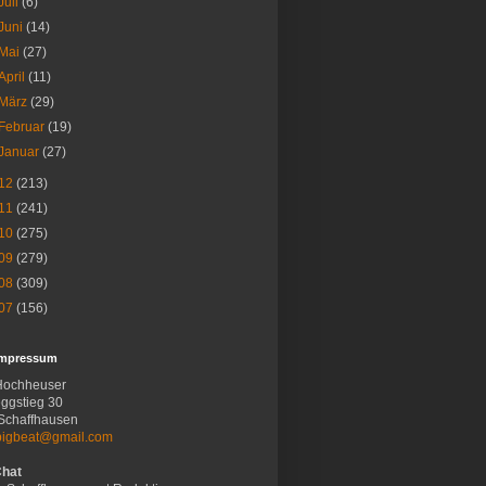
Juli
(6)
Juni
(14)
Mai
(27)
April
(11)
März
(29)
Februar
(19)
Januar
(27)
12
(213)
11
(241)
10
(275)
09
(279)
08
(309)
07
(156)
Impressum
Hochheuser
ggstieg 30
Schaffhausen
bigbeat@gmail.com
Chat