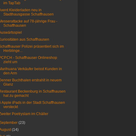
im TapTab
Axent Kleiderladen neu in
Stadthausgasse Schaffhausen
Messerattacke auf 78-jährige Frau -
Schaffhausen
Auswärtsspiel
Kuriositäten aus Schaffhausen
Schaffhauser Polizei präsentiert sich im
Herblinge...
PCP.CH - Schaffhauser Onlineshop
zieht um
Marihuana Verkäufer beisst Kunden in
den Arm
Denner Buchthalen erstrahlt in neuem
Glanz
Restaurant Beckenburg in Schaffhausen
hat zu gemacht
6 Apple iPads in der Stadt Schaffhausen
versteckt
Zweiter Poetryslam im Chäller
September
(23)
August
(14)