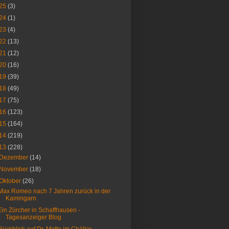
25
(3)
24
(1)
23
(4)
22
(13)
21
(12)
20
(16)
19
(39)
18
(49)
17
(75)
16
(123)
15
(164)
14
(219)
13
(228)
Dezember
(14)
November
(18)
Oktober
(26)
Max Romeo nach 7 Jahren zurück in der
Kammgarn
Ein Zürcher in Schaffhausen -
Tagesanzeiger Blog