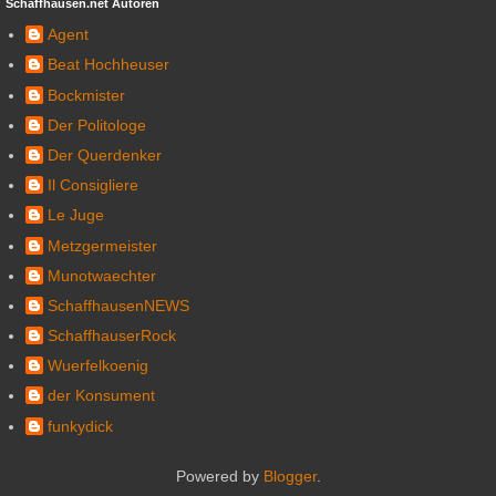
Schaffhausen.net Autoren
Agent
Beat Hochheuser
Bockmister
Der Politologe
Der Querdenker
Il Consigliere
Le Juge
Metzgermeister
Munotwaechter
SchaffhausenNEWS
SchaffhauserRock
Wuerfelkoenig
der Konsument
funkydick
Powered by
Blogger
.