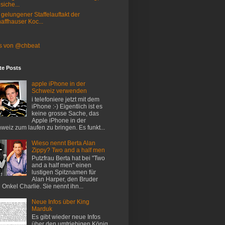
 siche...
 gelungener Staffelauftakt der
affhauser Koc...
s von @chbeat
te Posts
apple iPhone in der
Schweiz verwenden
i telefoniere jetzt mit dem
iPhone :-) Eigentlich ist es
keine grosse Sache, das
Apple iPhone in der
weiz zum laufen zu bringen. Es funkt...
Wieso nennt Berta Alan
Zippy? Two and a half men
Putzfrau Berta hat bei "Two
and a half men" einen
lustigen Spitznamen für
Alan Harper, den Bruder
 Onkel Charlie. Sie nennt ihn...
Neue Infos über King
Marduk
Es gibt wieder neue Infos
über den umtriebigen König