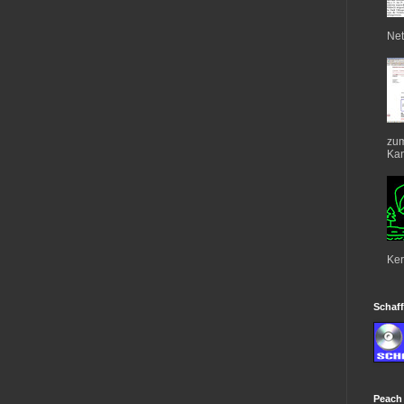
Net
zum
Kan
Ker
Schaff
Peach