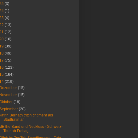
25
(3)
24
(1)
23
(4)
22
(13)
21
(12)
20
(16)
19
(39)
18
(49)
17
(75)
16
(123)
15
(164)
14
(219)
Dezember
(15)
November
(15)
Oktober
(18)
September
(20)
Katrin Bernath tritt nicht mehr als
Stadträtin an
ME the Band und Neckless - Schweiz-
Tour ab Freitag