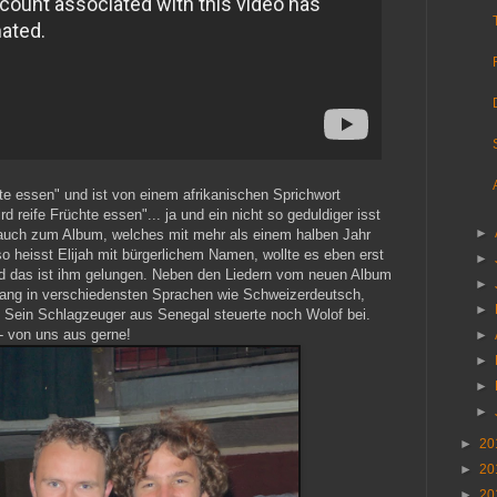
hte essen" und ist von einem afrikanischen Sprichwort
d reife Früchte essen"... ja und ein nicht so geduldiger isst
►
 auch zum Album, welches mit mehr als einem halben Jahr
o heisst Elijah mit bürgerlichem Namen, wollte es eben erst
►
und das ist ihm gelungen. Neben den Liedern vom neuen Album
►
 sang in verschiedensten Sprachen wie Schweizerdeutsch,
►
 Sein Schlagzeuger aus Senegal steuerte noch Wolof bei.
- von uns aus gerne!
►
►
►
►
►
20
►
20
►
20