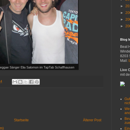
►
20
►
20
►
20
►
20
Blog 
Beat 
Winde
8203 
Mail:
 Reggae Sänger Elia Salomon im TapTab Schaffhausen
Live 
mit de
14
Gut
nich
Wer
and
Bev
Startseite
Älterer Post
zue
om)
Ein