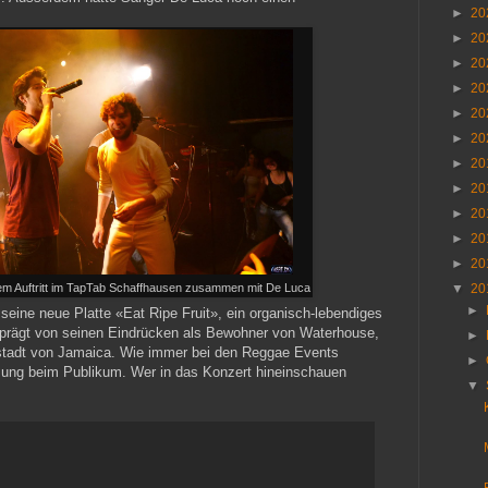
►
20
►
20
►
20
►
20
►
20
►
20
►
20
►
20
►
20
►
20
►
20
inem Auftritt im TapTab Schaffhausen zusammen mit De Luca
▼
20
►
 seine neue Platte «Eat Ripe Fruit», ein organisch-lebendiges
eprägt von seinen Eindrücken als Bewohner von Waterhouse,
►
tstadt von Jamaica. Wie immer bei den Reggae Events
►
mmung beim Publikum. Wer in das Konzert hineinschauen
▼