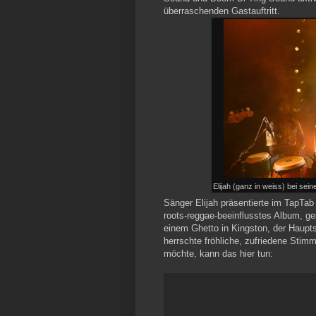
überraschenden Gastauftritt.
Elijah (ganz in weiss) bei se
Sänger Elijah präsentierte im TapTab
roots-reggae-beeinflusstes Album, g
einem Ghetto in Kingston, der Haup
herrschte fröhliche, zufriedene Sti
möchte, kann das hier tun: