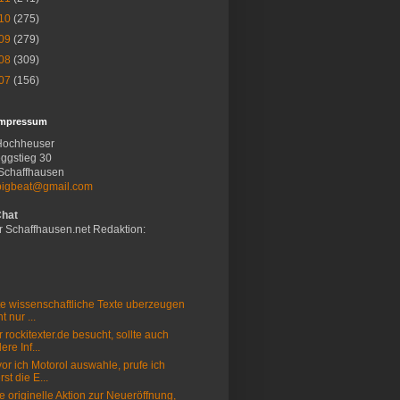
10
(275)
09
(279)
08
(309)
07
(156)
Impressum
Hochheuser
ggstieg 30
Schaffhausen
bigbeat@gmail.com
Chat
r Schaffhausen.net Redaktion:
e wissenschaftliche Texte uberzeugen
t nur ...
 rockitexter.de besucht, sollte auch
ere Inf...
or ich Motorol auswahle, prufe ich
rst die E...
e originelle Aktion zur Neueröffnung,