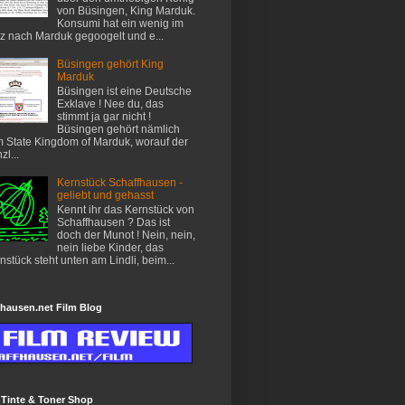
von Büsingen, King Marduk.
Konsumi hat ein wenig im
z nach Marduk gegoogelt und e...
Büsingen gehört King
Marduk
Büsingen ist eine Deutsche
Exklave ! Nee du, das
stimmt ja gar nicht !
Büsingen gehört nämlich
 State Kingdom of Marduk, worauf der
zl...
Kernstück Schaffhausen -
geliebt und gehasst
Kennt ihr das Kernstück von
Schaffhausen ? Das ist
doch der Munot ! Nein, nein,
nein liebe Kinder, das
nstück steht unten am Lindli, beim...
hausen.net Film Blog
 Tinte & Toner Shop