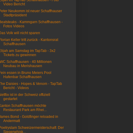
Elijah im TapTab Schaffhausen - Foto
Video Bericht
Peter Neukomm ist neuer Schaffhauser
Stadtpräsident
Beatsteaks - Kammgarn Schaffhausen -
Fotos Videos
Das Volk will nicht sparen
Florian Keller tritt zurück - Kantonsrat
Schaffhausen
Elijah am Samstag im TapTab - 3x2
Tickets zu gewinnen
IWC Schaffhausen - 40 Millionen
Neubau in Merishausen
Fein essen in Bruno Meiers Pool
Hafenbar Schaffhausen
The Daisies - Hopes & Venom - TapTab
Bericht - Videos
Netflix ist in der Schweiz offiziell
gestartet
Kanton Schaffhausen möchte
Restaurant Park am Rhei...
James Bond - Goldfinger reloaded in
Andermatt
Poetryslam Schweizermeisterschaft: Der
Siegerwhisk...