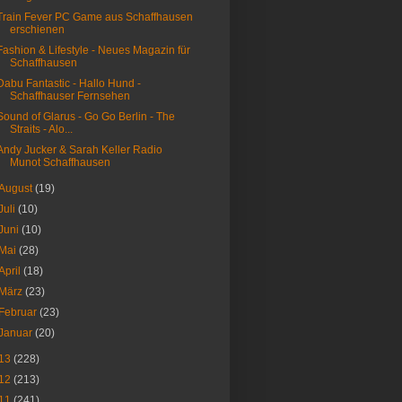
Train Fever PC Game aus Schaffhausen
erschienen
Fashion & Lifestyle - Neues Magazin für
Schaffhausen
Dabu Fantastic - Hallo Hund -
Schaffhauser Fernsehen
Sound of Glarus - Go Go Berlin - The
Straits - Alo...
Andy Jucker & Sarah Keller Radio
Munot Schaffhausen
August
(19)
Juli
(10)
Juni
(10)
Mai
(28)
April
(18)
März
(23)
Februar
(23)
Januar
(20)
13
(228)
12
(213)
11
(241)