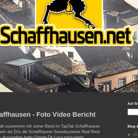
Auf S
affhausen - Foto Video Bericht
ah zusammen mit seiner Band im TapTab Schaffhausen
Blog-
ren als DJs die Schaffhauser Soundsystems Real Rock
►
20
. Ausserdem hatte Sänger De Luca noch einen