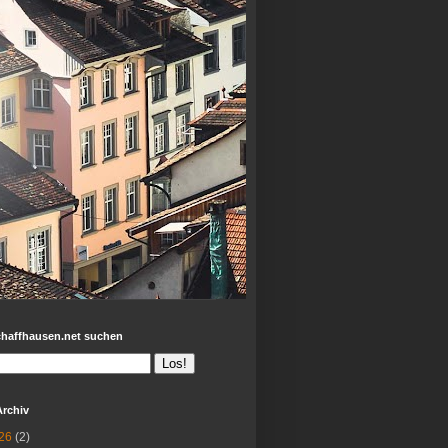
chaffhausen.net suchen
Archiv
26
(2)