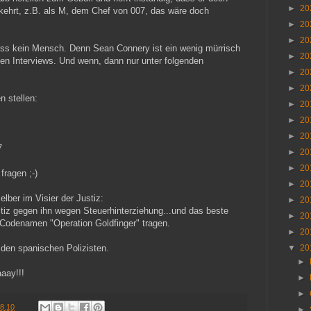
►
20
kehrt, z.B. als M, dem Chef von 007, das wäre doch
►
20
►
20
eiss kein Mensch. Denn Sean Connery ist ein wenig mürrisch
►
20
en Interviews. Und wenn, dann nur unter folgenden
►
20
►
20
 stellen:
►
20
►
20
►
20
7
►
20
►
20
fragen ;-)
►
20
elber im Visier der Justiz:
►
20
stiz gegen ihn wegen Steuerhinterziehung...und das beste
►
20
n Codenamen "Operation Goldfinger" tragen.
►
20
 den spanischen Polizisten.
▼
20
►
aay!!!
►
►
.8.10
►