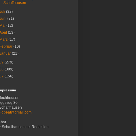
Schaffhausen
Juli
(32)
Juni
(31)
Mai
(12)
April
(13)
März
(17)
Februar
(16)
Januar
(21)
09
(279)
08
(309)
07
(156)
Impressum
Hochheuser
ggstieg 30
Schaffhausen
bigbeat@gmail.com
Chat
r Schaffhausen.net Redaktion: