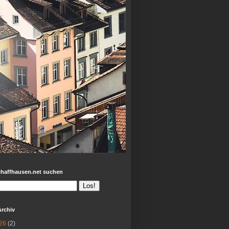
chaffhausen.net suchen
Archiv
26
(2)