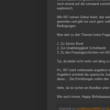
noch einmal auf die Leinwand zurück
euphorisch.
Wie 007 seinen Geburi feiert, das w
geworden und gibt nur noch ganz selt
Bedingungen.
Man darf zu drei Themen keine Fragen
1. Zu James Bond
2. Zur Unabhängigkeit Schottlands
3. Zu den Frauengeschichten von 00
Tja, da bleibt nicht mehr viel übrig zu 
Ps, 007 steht mittlerweile angeblich s
Angeblich ermittelt die spanische Ju
daran...: Die Ermittlungen sollen de
hehe, da ist sicher ein Bondfan unter
Wie auch immer, Happy Birthdaaaaaa
Eingestellt von
SchaffhausenNEWS
am
25