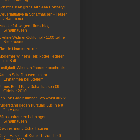
Neue Führung
Schaffhausen gratuliert Sean Connery!
Steuerinitiative in Schaffhausen - Feurer
/ Hardmeier
Auto-Unfall wegen Hirnschlag in
Schaffhausen
Eveline Widmer-Schlumpf - 1100 Jahre
Neuhausen
The Hoff kommt zu früh
Moderner Wilhelm Tell: Roger Federer
mit Ball
Lustigkeit: Wie man Japaner erschreckt
Kanton Schaffhausen - mehr
Einnahmen bei Steuern
James Bond Party Schaffhausen 09.
Oktober 2010
Tap Tab Gräätruumbar - wo warst du?!?
Widerstand gegen Kürzung Buslinie 8
"im Freien"
Bürostuhlrennen Löhningen
Schaffhausen
Stadtrechnung Schaffhausen
David Hasselhoff Konzert - Zürich 26.