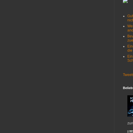
Gut
nich
Wer
and
Bev
zue
Ein
die
Ein
Sch
Tweet
Belieb
zur