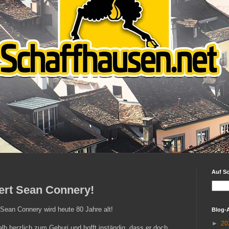
Auf S
iert Sean Connery!
Sean Connery wird heute 80 Jahre alt!
Blog-
►
20
alb herzlich zum Geburi und hofft inständig, dass er doch