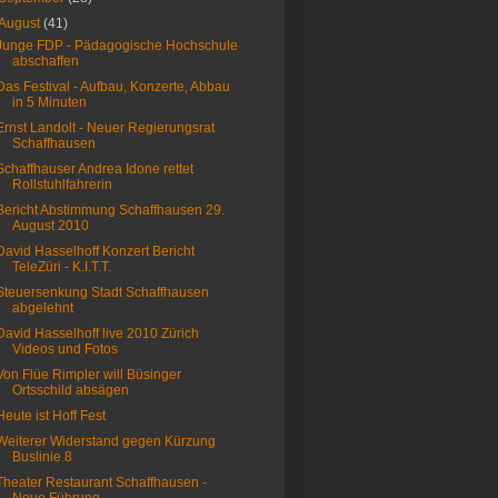
August
(41)
Junge FDP - Pädagogische Hochschule
abschaffen
Das Festival - Aufbau, Konzerte, Abbau
in 5 Minuten
Ernst Landolt - Neuer Regierungsrat
Schaffhausen
Schaffhauser Andrea Idone rettet
Rollstuhlfahrerin
Bericht Abstimmung Schaffhausen 29.
August 2010
David Hasselhoff Konzert Bericht
TeleZüri - K.I.T.T.
Steuersenkung Stadt Schaffhausen
abgelehnt
David Hasselhoff live 2010 Zürich
Videos und Fotos
Von Flüe Rimpler will Büsinger
Ortsschild absägen
Heute ist Hoff Fest
Weiterer Widerstand gegen Kürzung
Buslinie 8
Theater Restaurant Schaffhausen -