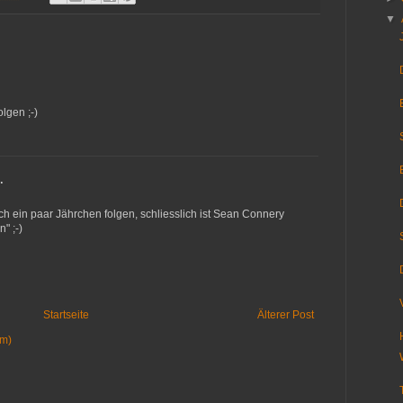
▼
lgen ;-)
…
h ein paar Jährchen folgen, schliesslich ist Sean Connery
" ;-)
Startseite
Älterer Post
om)