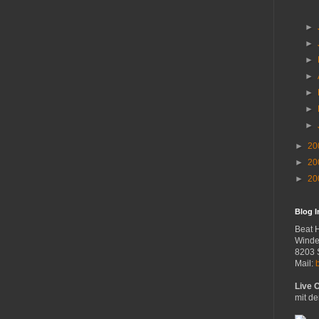
►
►
►
►
►
►
►
►
20
►
20
►
20
Blog 
Beat 
Winde
8203 
Mail:
Live 
mit de