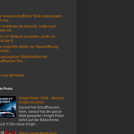
e wissenschaftliche Texte uberzeugen
t nur ...
 rockitexter.de besucht, sollte auch
ere Inf...
or ich Motorol auswahle, prufe ich
rst die E...
e originelle Aktion zur Neueröffnung,
 siche...
 gelungener Staffelauftakt der
affhauser Koc...
s von @chbeat
te Posts
Knight Rider 2008 - Michael
Knight ist zürick
Darauf hat Schaffhausen...
Nein, darauf hat die ganze
Welt gewartet ! Knight Rider
kehrt auf die Bildschirme
ück !!! Der neue Knigh...
Wieso nennt Berta Alan