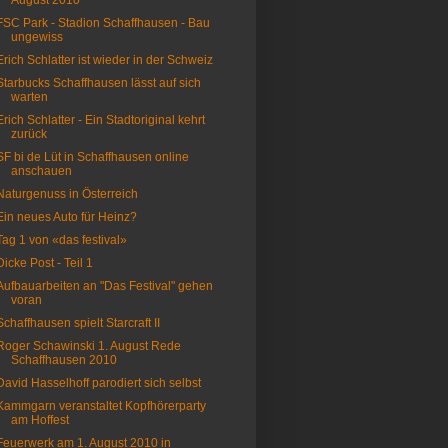
August 2010
FSC Park - Stadion Schaffhausen - Bau
ungewiss
Erich Schlatter ist wieder in der Schweiz
Starbucks Schaffhausen lässt auf sich
warten
Erich Schlatter - Ein Stadtoriginal kehrt
zurück
SF bi de Lüt in Schaffhausen online
anschauen
Naturgenuss in Österreich
Ein neues Auto für Heinz?
Tag 1 von «das festival»
Dicke Post - Teil 1
Aufbauarbeiten an "Das Festival" gehen
voran
Schaffhausen spielt Starcraft II
Roger Schawinski 1. August Rede
Schaffhausen 2010
David Hasselhoff parodiert sich selbst
Kammgarn veranstaltet Kopfhörerparty
am Hoffest
Feuerwerk am 1. August 2010 in