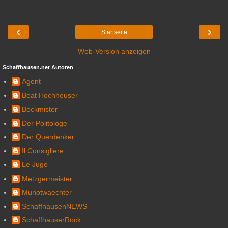
‹
›
Startseite
Web-Version anzeigen
Schaffhausen.net Autoren
Agent
Beat Hochheuser
Bockmister
Der Politologe
Der Querdenker
Il Consigliere
Le Juge
Metzgermeister
Munotwaechter
SchaffhausenNEWS
SchaffhauserRock