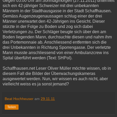
Gegen 05.00 Uhr am Sonntagmorgen (27.11.2011) unterhielt
sich ein 42-jähriger Schweizer mit drei unbekannten
Männern in der Stadthausgasse in der Stadt Schaffhausen.
Gemäss Augenzeugenaussagen schlug einer der drei
Männer unerwartet den 42-Jährigen ins Gesicht. Dieser
stürzte in der Folge zu Boden und zog sich dabei
Verletzungen zu. Der Schläger beugte sich über den am
Boden liegenden Mann, durchsuchte diesen und nahm ihm
das Portemonnaie ab. Anschliessend entfernten sich die
drei Unbekannten in Richtung Sporrengasse. Der verletzte
Mann musste anschliessend von einer Ambulanzcrew ins
Spital überführt werden (Text: SHPol).
Schaffhausen.net Leser Oliver Müller möchte wissen, ob in
diesem Fall die Bilder der Überwachungskameras
ausgewertet werden. Nun, wir wissen es auch nicht, aber
vielleicht weiss es ja sonst jemand?
Beat Hochheuser
am
29.11.11
Teilen