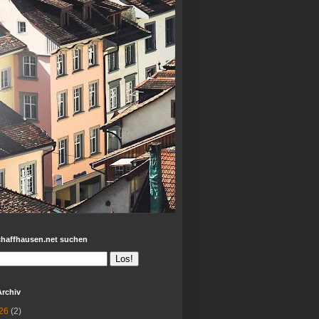
chaffhausen.net suchen
Archiv
26
(2)