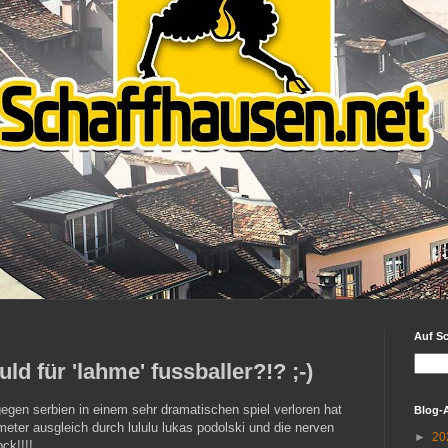
Auf S
uld für 'lahme' fussballer?!? ;-)
gen serbien in einem sehr dramatischen spiel verloren hat
Blog-
meter ausgleich durch lululu lukas podolski und die nerven
►
20
ck!!!!