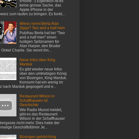
iPhone :-) Eigentlich ist es
keine grosse Sache, das
Apple iPhone in der
weiz zum laufen zu bringen. Es funkt...
Wieso nennt Berta Alan
Zippy? Two and a half men
Putzfrau Berta hat bei "Two
and a half men" einen
lustigen Spitznamen für
Alan Harper, den Bruder
 Onkel Charlie. Sie nennt ihn...
Neue Infos über King
Marduk
Es gibt wieder neue Infos
über den umtriebigen König
von Büsingen, King Marduk.
Konsumi hat ein wenig im
z nach Marduk gegoogelt und e...
Restaurant Wilson in
Schaffhausen ist
Geschichte
Wie Radio Munot meldet,
gibt es das Restaurant
Wilson in der Schaffhauser
ergasse nicht mehr. Dies habe der
malige Geschäftsführer Je...
Büsingen gehört King