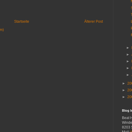
Startseite
Älterer Post
om)
►
►
►
►
►
►
20
►
20
►
20
Blog 
Beat 
Winde
8203 