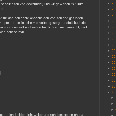
►
20
ssballriesen von downunder, und wir gewinnen mit links
o....
►
20
►
20
nd für das schlechte abschneiden von schland gefunden...
►
20
 spiel für die falsche motivation gesorgt. anstatt bushidos -
►
20
er song gespielt und wahrscheinlich zu viel genascht, weil
och seht selbst!
►
20
►
20
►
20
►
20
►
20
►
20
►
20
►
20
►
20
►
20
▼
20
►
►
►
t schland leider nicht weiter und scheidet gegen ghana
►