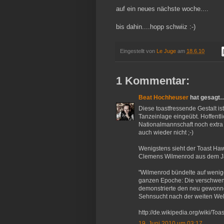
auf ein neues nächste woche....
bis dahin....hopp schwiiz :-)
Eingestellt von
Le Juge
am
18.6.10
1 Kommentar:
Beat Hochheuser
hat gesagt
Diese toastfressende Gestalt ist
Tanzeinlage eingeübt. Hoffentli
Nationalmannschaft noch extra
auch wieder nicht ;-)
Wenigstens sieht der Toast Haw
Clemens Wilmenrod aus dem J
"Wilmenrod bündelte auf wenig
ganzen Epoche: Die verschwen
demonstrierte den neu gewonne
Sehnsucht nach der weiten Welt
http://de.wikipedia.org/wiki/To
19. Juni 2010 um 03:17