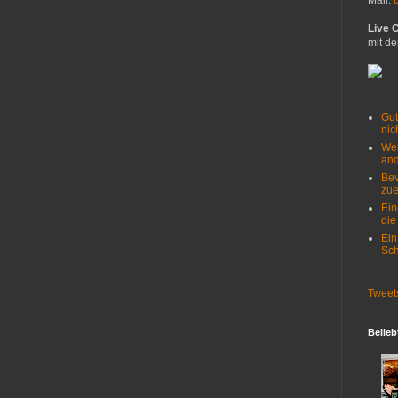
Mail:
Live 
mit de
Gut
nich
Wer
and
Bev
zue
Ein
die
Ein
Sch
Tweet
Belieb