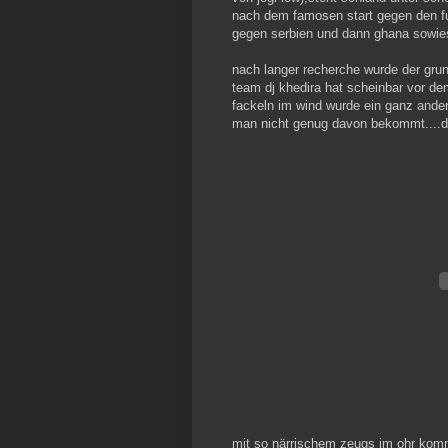
nach dem famosen start gegen den fu
gegen serbien und dann ghana sowies
nach langer recherche wurde der gru
team dj khedira hat scheinbar vor dem
fackeln im wind wurde ein ganz ander
man nicht genug davon bekommt....d
mit so närrischem zeugs im ohr komm