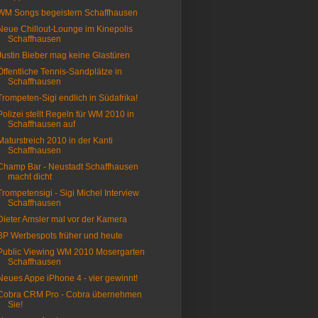
WM Songs begeistern Schaffhausen
Neue Chillout-Lounge im Kinepolis
Schaffhausen
Justin Bieber mag keine Glastüren
Öffentliche Tennis-Sandplätze in
Schaffhausen
Trompeten-Sigi endlich in Südafrika!
Polizei stellt Regeln für WM 2010 in
Schaffhausen auf
Maturstreich 2010 in der Kanti
Schaffhausen
Champ Bar - Neustadt Schaffhausen
macht dicht
Trompetensigi - Sigi Michel Interview
Schaffhausen
Dieter Amsler mal vor der Kamera
BP Werbespots früher und heute
Public Viewing WM 2010 Mosergarten
Schaffhausen
Neues Appe iPhone 4 - vier gewinnt!
Cobra CRM Pro - Cobra übernehmen
Sie!