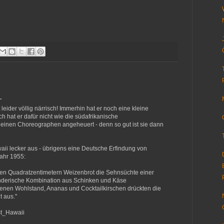
…
 leider völlig närrisch! Immerhin hat er noch eine kleine
ch hat er dafür nicht wie die südafrikanische
 einen Choreographen angeheuert - denn so gut ist sie dann
aii lecker aus - übrigens eine Deutsche Erfindung von
ahr 1955:
en Quadratzentimetern Weizenbrot die Sehnsüchte einer
derische Kombination aus Schinken und Käse
nen Wohlstand, Ananas und Cocktailkirschen drückten die
 aus."
ast_Hawaii