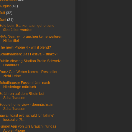
August
(41)
Juli
(32)
Juni
(31)
Geld beim Bankomaten geholt und
überfallen worden
FIFA: Nein, wir brauchen keine weiteren
Hilfsmittel
The new iPhone 4 - will it blend?
Schaffhausen: Das Festival - stinkt!?!!
Public Viewing Stadion Breite Schweiz -
Honduras
Franz Carl Weber kommt , Restseller
zieht Leine
Schaffhauser Fussballfans nach
Niederlage mürrisch
Gefahren auf dem Rhein bei
Schaffhausen
Google home view - demnächst in
Schaffhausen
hawaii toast evtl. schuld für 'lahme'
fussballer?!...
Fumoir App von Urs Brauchli für das
Apple iPhone