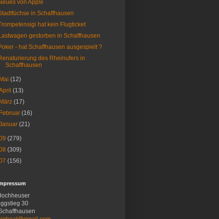
Neues von Apple
Stadtfüchse in Schaffhausen
Trompetensigi hat kein Flugticket
Lastwagen gestorben in Schaffhausen
Poker - hat Schaffhausen ausgespielt ?
Renaturierung des Rheinufers in
Schaffhausen
Mai
(12)
April
(13)
März
(17)
Februar
(16)
Januar
(21)
09
(279)
08
(309)
07
(156)
Impressum
Hochheuser
ggstieg 30
Schaffhausen