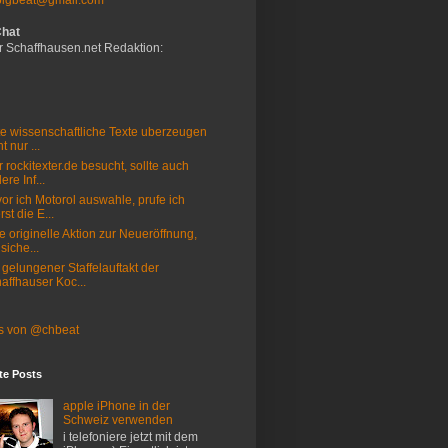
bigbeat@gmail.com
Chat
r Schaffhausen.net Redaktion:
e wissenschaftliche Texte uberzeugen
t nur ...
 rockitexter.de besucht, sollte auch
ere Inf...
or ich Motorol auswahle, prufe ich
rst die E...
e originelle Aktion zur Neueröffnung,
 siche...
 gelungener Staffelauftakt der
affhauser Koc...
s von @chbeat
te Posts
apple iPhone in der
Schweiz verwenden
i telefoniere jetzt mit dem