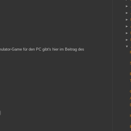
►
►
►
►
►
►
▼
mulator-Game für den PC gibt's hier im Beitrag des