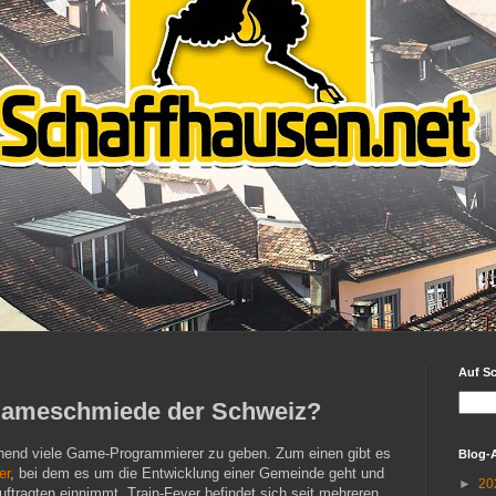
Auf S
 Gameschmiede der Schweiz?
chend viele Game-Programmierer zu geben. Zum einen gibt es
Blog-
er
, bei dem es um die Entwicklung einer Gemeinde geht und
►
20
ftragten einnimmt. Train-Fever befindet sich seit mehreren