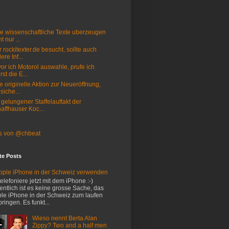
e wissenschaftliche Texte uberzeugen
t nur ...
 rockitexter.de besucht, sollte auch
ere Inf...
or ich Motorol auswahle, prufe ich
rst die E...
e originelle Aktion zur Neueröffnung,
 siche...
 gelungener Staffelauftakt der
affhauser Koc...
s von @chbeat
te Posts
pple iPhone in der Schweiz verwenden
 telefoniere jetzt mit dem iPhone :-)
entlich ist es keine grosse Sache, das
le iPhone in der Schweiz zum laufen
bringen. Es funkt...
Wieso nennt Berta Alan
Zippy? Two and a half men