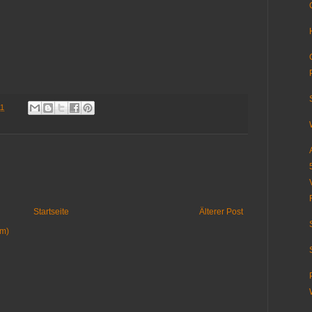
11
Startseite
Älterer Post
om)