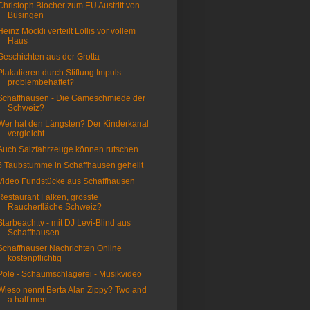
Christoph Blocher zum EU Austritt von
Büsingen
Heinz Möckli verteilt Lollis vor vollem
Haus
Geschichten aus der Grotta
Plakatieren durch Stiftung Impuls
problembehaftet?
Schaffhausen - Die Gameschmiede der
Schweiz?
Wer hat den Längsten? Der Kinderkanal
vergleicht
Auch Salzfahrzeuge können rutschen
5 Taubstumme in Schaffhausen geheilt
Video Fundstücke aus Schaffhausen
Restaurant Falken, grösste
Raucherfläche Schweiz?
Starbeach.tv - mit DJ Levi-Blind aus
Schaffhausen
Schaffhauser Nachrichten Online
kostenpflichtig
Pole - Schaumschlägerei - Musikvideo
Wieso nennt Berta Alan Zippy? Two and
a half men