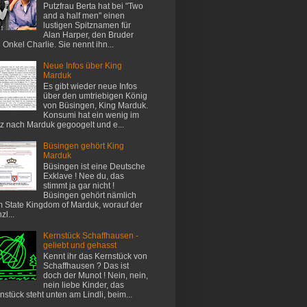
Putzfrau Berta hat bei "Two
and a half men" einen
lustigen Spitznamen für
Alan Harper, den Bruder
 Onkel Charlie. Sie nennt ihn...
Neue Infos über King
Marduk
Es gibt wieder neue Infos
über den umtriebigen König
von Büsingen, King Marduk.
Konsumi hat ein wenig im
z nach Marduk gegoogelt und e...
Büsingen gehört King
Marduk
Büsingen ist eine Deutsche
Exklave ! Nee du, das
stimmt ja gar nicht !
Büsingen gehört nämlich
 State Kingdom of Marduk, worauf der
zl...
Kernstück Schaffhausen -
geliebt und gehasst
Kennt ihr das Kernstück von
Schaffhausen ? Das ist
doch der Munot ! Nein, nein,
nein liebe Kinder, das
nstück steht unten am Lindli, beim...