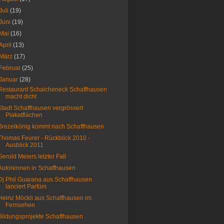
Juli
(19)
Juni
(19)
Mai
(16)
April
(13)
März
(17)
Februar
(25)
Januar
(28)
Restaurant Schalcheneck Schaffhausen
macht dicht
Stadt Schaffhausen vergrössert
Plakatflächen
Brezelkönig kommt nach Schaffhausen
Thomas Feurer - Rückblick 2010 -
Ausblick 2011
Gerold Meiers letzter Fall
Autorennen in Schaffhausen
Dj Phil Guarana aus Schaffhausen
lanciert Parfüm
Heinz Möckli aus Schaffhausen im
Fernsehen
Bildungsprojekte Schaffhausen