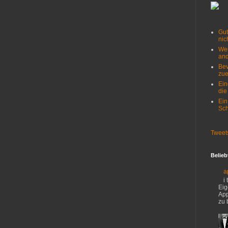
Gut
nich
Wer
and
Bev
zue
Ein
die
Ein
Sch
Tweet
Belieb
a
i
Eig
App
zu 