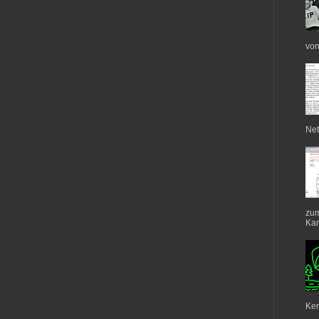
von
Net
zum
Kan
Ker