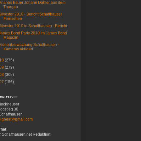
Ananas Bauer Johann Dähler aus dem
Thurgau
Silvester 2010 - Bericht Schaffhauser
Fernsehen
Silvester 2010 in Schaffhausen - Bericht
James Bond Party 2010 im James Bond
Magazin
Videoüberwachung Schaffhausen -
Kameras aktiviert
10
(275)
09
(279)
08
(309)
07
(156)
Impressum
Hochheuser
ggstieg 30
Schaffhausen
bigbeat@gmail.com
Chat
r Schaffhausen.net Redaktion: