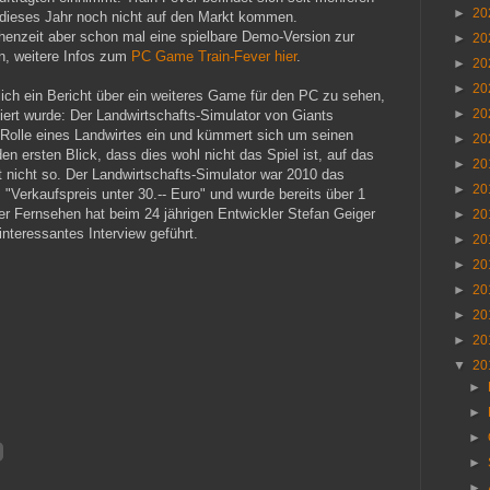
►
20
 dieses Jahr noch nicht auf den Markt kommen.
henzeit aber schon mal eine spielbare Demo-Version zur
►
20
an, weitere Infos zum
PC Game Train-Fever hier
.
►
20
►
20
ich ein Bericht über ein weiteres Game für den PC zu sehen,
►
20
iert wurde: Der Landwirtschafts-Simulator von Giants
Rolle eines Landwirtes ein und kümmert sich um seinen
►
20
en ersten Blick, dass dies wohl nicht das Spiel ist, auf das
►
20
t nicht so. Der Landwirtschafts-Simulator war 2010 das
►
20
 "Verkaufspreis unter 30.-- Euro" und wurde bereits über 1
er Fernsehen hat beim 24 jährigen Entwickler Stefan Geiger
►
20
interessantes Interview geführt.
►
20
►
20
►
20
►
20
►
20
▼
20
►
►
►
►
►