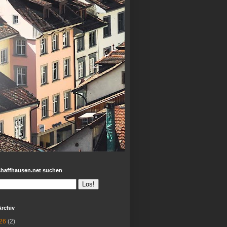
chaffhausen.net suchen
Archiv
26
(2)